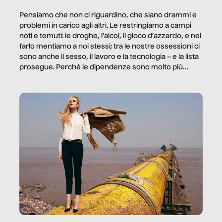
Pensiamo che non ci riguardino, che siano drammi e
problemi in carico agli altri. Le restringiamo a campi
noti e temuti: le droghe, l’alcol, il gioco d’azzardo, e nel
farlo mentiamo a noi stessi; tra le nostre ossessioni ci
sono anche il sesso, il lavoro e la tecnologia – e la lista
prosegue. Perché le dipendenze sono molto più
diffuse e subdole di quanto saremmo disposti ad
ammettere, e per ogni vittima c’è qualcuno che ne
trae un guadagno. In questo reportage vediamo
quale e come.