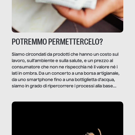
POTREMMO PERMETTERCELO?
Siamo circondati da prodotti che hanno un costo sul
lavoro, sull’ambiente e sulla salute, e un prezzo al
consumatore che non ne rispecchia né il valore né i
lati in ombra. Da un concerto a una borsa artigianale,
da uno smartphone fino a una bottiglietta d’acqua,
siamo in grado di ripercorrere i processi alla base
della produzione di ciò che diamo per scontato?
Questo reportage è un viaggio nel lavoro invisibile
dietro gli oggetti e i servizi che fanno la nostra vita
quotidiana.