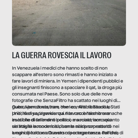
LA GUERRA ROVESCIA IL LAVORO
In Venezuela i medici che hanno scelto di non
scappare all’estero sono rimasti e hanno iniziato a
fare lavori di miniera. In Yemen i dipendenti pubblici e
gli insegnanti finiscono a spacciare il qat, la droga più
consumata nel Paese. Sono solo due delle nove
fotografie che SenzaFiltro ha scattato nei luoghi di
guerra per dimostrare che i conflitti ribaltano le
Cuba, Venezuela, Iran, Yemen, Arabia Saudita, Stati
priorità di sopravvivenza. Il lavoro è l’architrave
Uniti, Kenya, Uganda: qui non raccontiamo cronache
invisibile di un ordine politico e sociale, non solo
esotiche di fallimenti lontani, ma mostriamo quanto
un’attività economica: diventa nitida soprattutto nei
sia fragile la modernità, con le sue promesse di
luoghi di frattura. Questo reportage nasce dall’idea
emancipazione attraverso la competenza. Perché, di