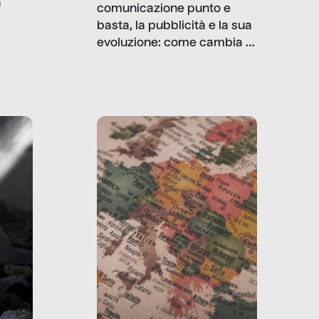
a
comunicazione punto e
basta, la pubblicità e la sua
, infografiche
evoluzione: come cambia il
filo rosso che dalle aziende
e e
porta ai clienti. Ne usciremo
ro
davvero migliori, sotto
ia,
questo punto di vista?
e,
,
izia,