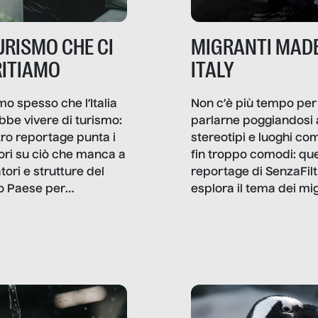
TURISMO CHE CI
MIGRANTI MADE
ITIAMO
ITALY
mo spesso che l’Italia
Non c’è più tempo per
bbe vivere di turismo:
parlarne poggiandosi 
stro reportage punta i
stereotipi e luoghi co
ttori su ciò che manca a
fin troppo comodi: qu
tori e strutture del
reportage di SenzaFilt
o Paese per
esplora il tema dei mi
etizzarlo.
sotto i molteplici profil
cui non arriva mai trac
compreso quello degli
immigrati che – quan
possono – addirittura 
ripensano.