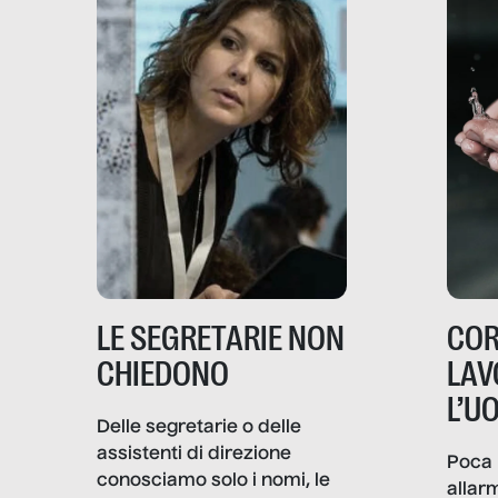
LE SEGRETARIE NON
COR
CHIEDONO
LAV
L’U
Delle segretarie o delle
assistenti di direzione
Poca 
conosciamo solo i nomi, le
allar