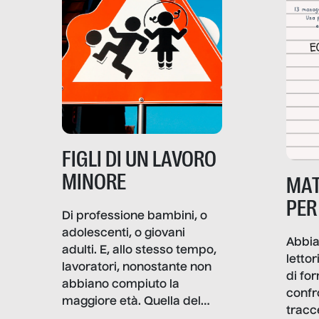
soprattutto nei luoghi di
lavoro rovescia la sua
frattura. Questo reportage
gravità.
nasce dall’idea che guerre
e crisi penetrino nel tessuto
più intimo delle società per
alterarne le molecole
professionali – e, attraverso
esse, il senso stesso della
dignità.
FIGLI DI UN LAVORO
MINORE
MAT
PER
Di professione bambini, o
adolescenti, o giovani
Abbia
adulti. E, allo stesso tempo,
lettor
lavoratori, nonostante non
di fo
abbiano compiuto la
confr
maggiore età. Quella del
tracc