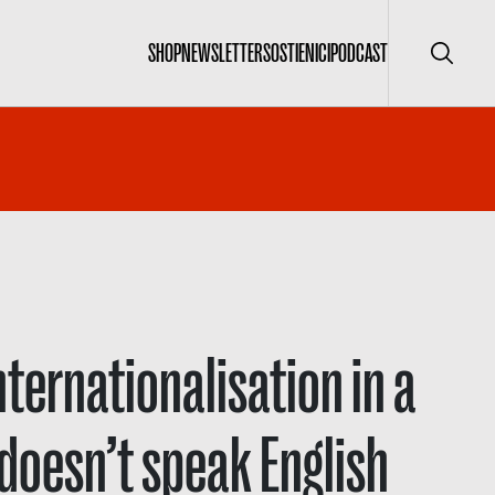
SHOP
NEWSLETTER
SOSTIENICI
PODCAST
Cerca
nternationalisation in a
doesn’t speak English