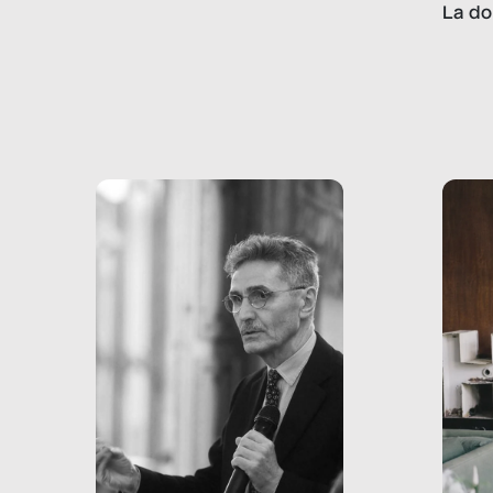
lavoro minorile è una piaga
La do
con pesanti effetti
volev
psicologici e sociali, ed è
sapre
più vicina di quanto si pensi:
un te
non esiste solo nel Terzo
rispos
mondo, ma anche in Italia,
dove coinvolge 336.000
minori. […]