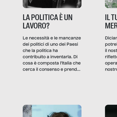
IL 
LA POLITICA È UN
MER
LAVORO?
Dicia
Le necessità e le mancanze
potre
dei politici di uno dei Paesi
il no
che la politica ha
rifle
contribuito a inventarla. Di
opera
cosa è composta l’Italia che
nostr
cerca il consenso e prende
concr
le decisioni?