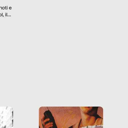
problematiche del settore e
noti e
la malafede dei grandi
, il
marchi.
farlo
tra le
ono
o e la
o più
uanto
he ne
questo
ale e