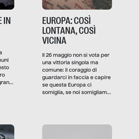
 IN
EUROPA: COSÌ
LONTANA, COSÌ
VICINA
a
Il 26 maggio non si vota per
muni
una vittoria singola ma
esto
comune: il coraggio di
ro
guardarci in faccia e capire
granti
se questa Europa ci
i di
somiglia, se noi somigliamo
cia,
a lei. Per provare a
rispondere, SenzaFiltro ha
do
indagato il mestiere della
ci
politica italiana ed europea,
che lingua parla e che
strumenti usa, come