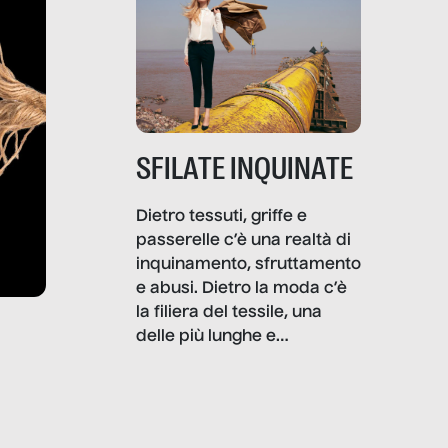
SFILATE INQUINATE
Dietro tessuti, griffe e
passerelle c’è una realtà di
inquinamento, sfruttamento
e abusi. Dietro la moda c’è
la filiera del tessile, una
delle più lunghe e
impattanti dal punto di vista
sociale e ambientale. In
questo reportage mettiamo
in luce le gravi