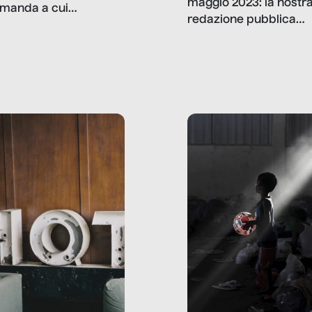
maggio 2023: la nostr
manda a cui
redazione pubblica
amo rispondere è:
dati, storie, interviste
mmo ancora scrivere
che raccontano come
ma, da adulti? Ecco le
stanno davvero le cos
te, nelle loro prove.
dove mancano davve
risorse. Sono la giustiz
la sanità, la ristorazion
la scuola, le fabbriche
la pubblica
amministrazione, l’edil
il sociale.