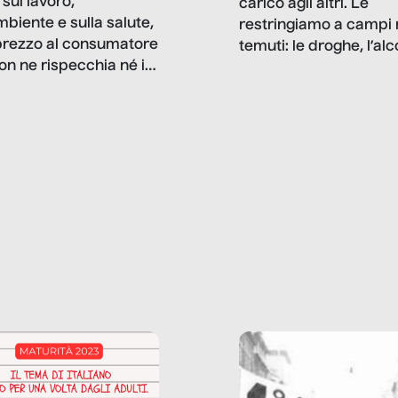
sul lavoro,
carico agli altri. Le
mbiente e sulla salute,
restringiamo a campi 
prezzo al consumatore
temuti: le droghe, l’alcol
on ne rispecchia né il
gioco d’azzardo, e nel 
 né i lati in ombra. Da
mentiamo a noi stessi; 
ncerto a una borsa
nostre ossessioni ci s
ianale, da uno
anche il sesso, il lavor
phone fino a una
tecnologia – e la lista
glietta d’acqua, siamo
prosegue. Perché le
do di ripercorrere i
dipendenze sono molt
ssi alla base della
diffuse e subdole di q
zione di ciò che
saremmo disposti ad
 per scontato?
ammettere, e per ogni
o reportage è un
vittima c’è qualcuno c
o nel lavoro invisibile
trae un guadagno. In 
 gli oggetti e i servizi
reportage vediamo qu
anno la nostra vita
come.
diana.