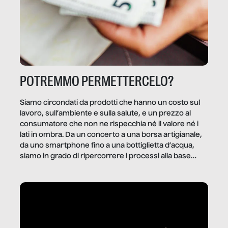
POTREMMO PERMETTERCELO?
Siamo circondati da prodotti che hanno un costo sul
lavoro, sull’ambiente e sulla salute, e un prezzo al
consumatore che non ne rispecchia né il valore né i
lati in ombra. Da un concerto a una borsa artigianale,
da uno smartphone fino a una bottiglietta d’acqua,
siamo in grado di ripercorrere i processi alla base
della produzione di ciò che diamo per scontato?
Questo reportage è un viaggio nel lavoro invisibile
dietro gli oggetti e i servizi che fanno la nostra vita
quotidiana.