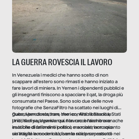
LA GUERRA ROVESCIA IL LAVORO
In Venezuela i medici che hanno scelto di non
scappare all’estero sono rimasti e hanno iniziato a
fare lavori di miniera. In Yemen i dipendenti pubblici e
gli insegnanti finiscono a spacciare il qat, la droga più
consumata nel Paese. Sono solo due delle nove
fotografie che SenzaFiltro ha scattato nei luoghi di
guerra per dimostrare che i conflitti ribaltano le
Cuba, Venezuela, Iran, Yemen, Arabia Saudita, Stati
priorità di sopravvivenza. Il lavoro è l’architrave
Uniti, Kenya, Uganda: qui non raccontiamo cronache
invisibile di un ordine politico e sociale, non solo
esotiche di fallimenti lontani, ma mostriamo quanto
un’attività economica: diventa nitida soprattutto nei
sia fragile la modernità, con le sue promesse di