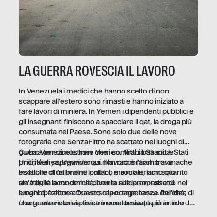
LA GUERRA ROVESCIA IL LAVORO
In Venezuela i medici che hanno scelto di non
scappare all’estero sono rimasti e hanno iniziato a
fare lavori di miniera. In Yemen i dipendenti pubblici e
gli insegnanti finiscono a spacciare il qat, la droga più
consumata nel Paese. Sono solo due delle nove
fotografie che SenzaFiltro ha scattato nei luoghi di
guerra per dimostrare che i conflitti ribaltano le
Cuba, Venezuela, Iran, Yemen, Arabia Saudita, Stati
priorità di sopravvivenza. Il lavoro è l’architrave
Uniti, Kenya, Uganda: qui non raccontiamo cronache
invisibile di un ordine politico e sociale, non solo
esotiche di fallimenti lontani, ma mostriamo quanto
un’attività economica: diventa nitida soprattutto nei
sia fragile la modernità, con le sue promesse di
luoghi di frattura. Questo reportage nasce dall’idea
emancipazione attraverso la competenza. Perché, di
che guerre e crisi penetrino nel tessuto più intimo
fronte alla violenza fisica o economica, la piramide del
delle società per alterarne le molecole professionali –
lavoro rovescia la sua gravità.