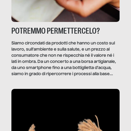
POTREMMO PERMETTERCELO?
Siamo circondati da prodotti che hanno un costo sul
lavoro, sull’ambiente e sulla salute, e un prezzo al
consumatore che non ne rispecchia né il valore né i
lati in ombra. Da un concerto a una borsa artigianale,
da uno smartphone fino a una bottiglietta d’acqua,
siamo in grado di ripercorrere i processi alla base
della produzione di ciò che diamo per scontato?
Questo reportage è un viaggio nel lavoro invisibile
dietro gli oggetti e i servizi che fanno la nostra vita
quotidiana.