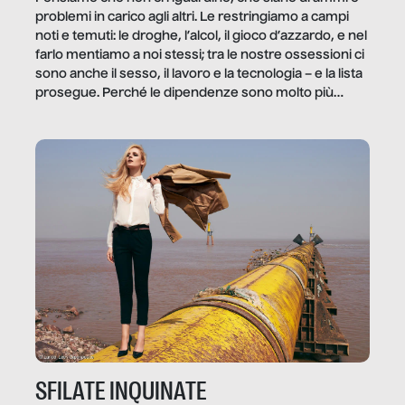
problemi in carico agli altri. Le restringiamo a campi
noti e temuti: le droghe, l’alcol, il gioco d’azzardo, e nel
farlo mentiamo a noi stessi; tra le nostre ossessioni ci
sono anche il sesso, il lavoro e la tecnologia – e la lista
prosegue. Perché le dipendenze sono molto più
diffuse e subdole di quanto saremmo disposti ad
ammettere, e per ogni vittima c’è qualcuno che ne
trae un guadagno. In questo reportage vediamo
quale e come.
SFILATE INQUINATE