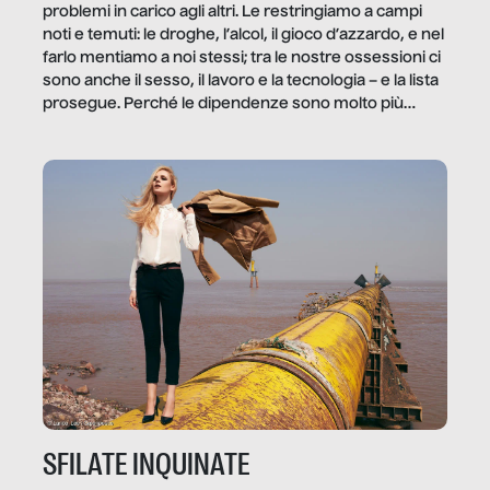
problemi in carico agli altri. Le restringiamo a campi
noti e temuti: le droghe, l’alcol, il gioco d’azzardo, e nel
farlo mentiamo a noi stessi; tra le nostre ossessioni ci
sono anche il sesso, il lavoro e la tecnologia – e la lista
prosegue. Perché le dipendenze sono molto più
diffuse e subdole di quanto saremmo disposti ad
ammettere, e per ogni vittima c’è qualcuno che ne
trae un guadagno. In questo reportage vediamo
quale e come.
SFILATE INQUINATE