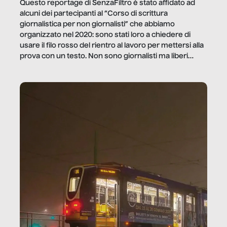
Questo reportage di SenzaFiltro è stato affidato ad
alcuni dei partecipanti al “Corso di scrittura
giornalistica per non giornalisti” che abbiamo
organizzato nel 2020: sono stati loro a chiedere di
usare il filo rosso del rientro al lavoro per mettersi alla
prova con un testo. Non sono giornalisti ma liberi
professionisti e persone d’azienda che ci […]