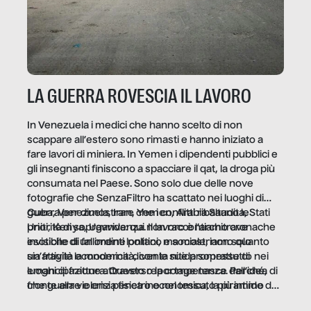
LA GUERRA ROVESCIA IL LAVORO
In Venezuela i medici che hanno scelto di non
scappare all’estero sono rimasti e hanno iniziato a
fare lavori di miniera. In Yemen i dipendenti pubblici e
gli insegnanti finiscono a spacciare il qat, la droga più
consumata nel Paese. Sono solo due delle nove
fotografie che SenzaFiltro ha scattato nei luoghi di
guerra per dimostrare che i conflitti ribaltano le
Cuba, Venezuela, Iran, Yemen, Arabia Saudita, Stati
priorità di sopravvivenza. Il lavoro è l’architrave
Uniti, Kenya, Uganda: qui non raccontiamo cronache
invisibile di un ordine politico e sociale, non solo
esotiche di fallimenti lontani, ma mostriamo quanto
un’attività economica: diventa nitida soprattutto nei
sia fragile la modernità, con le sue promesse di
luoghi di frattura. Questo reportage nasce dall’idea
emancipazione attraverso la competenza. Perché, di
che guerre e crisi penetrino nel tessuto più intimo
fronte alla violenza fisica o economica, la piramide del
delle società per alterarne le molecole professionali –
lavoro rovescia la sua gravità.