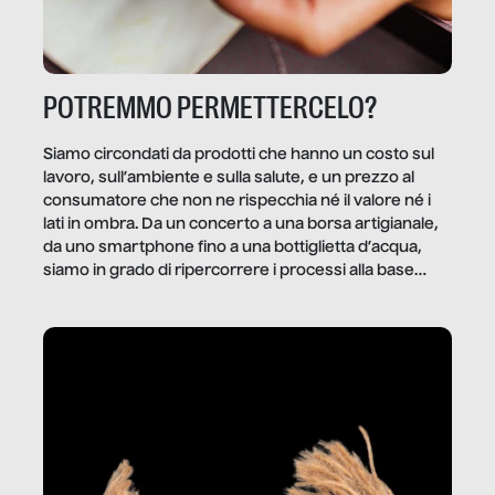
POTREMMO PERMETTERCELO?
Siamo circondati da prodotti che hanno un costo sul
lavoro, sull’ambiente e sulla salute, e un prezzo al
consumatore che non ne rispecchia né il valore né i
lati in ombra. Da un concerto a una borsa artigianale,
da uno smartphone fino a una bottiglietta d’acqua,
siamo in grado di ripercorrere i processi alla base
della produzione di ciò che diamo per scontato?
Questo reportage è un viaggio nel lavoro invisibile
dietro gli oggetti e i servizi che fanno la nostra vita
quotidiana.