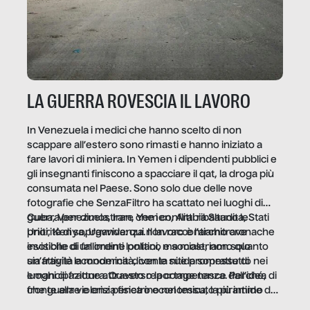
LA GUERRA ROVESCIA IL LAVORO
In Venezuela i medici che hanno scelto di non
scappare all’estero sono rimasti e hanno iniziato a
fare lavori di miniera. In Yemen i dipendenti pubblici e
gli insegnanti finiscono a spacciare il qat, la droga più
consumata nel Paese. Sono solo due delle nove
fotografie che SenzaFiltro ha scattato nei luoghi di
guerra per dimostrare che i conflitti ribaltano le
Cuba, Venezuela, Iran, Yemen, Arabia Saudita, Stati
priorità di sopravvivenza. Il lavoro è l’architrave
Uniti, Kenya, Uganda: qui non raccontiamo cronache
invisibile di un ordine politico e sociale, non solo
esotiche di fallimenti lontani, ma mostriamo quanto
un’attività economica: diventa nitida soprattutto nei
sia fragile la modernità, con le sue promesse di
luoghi di frattura. Questo reportage nasce dall’idea
emancipazione attraverso la competenza. Perché, di
che guerre e crisi penetrino nel tessuto più intimo
fronte alla violenza fisica o economica, la piramide del
delle società per alterarne le molecole professionali –
lavoro rovescia la sua gravità.