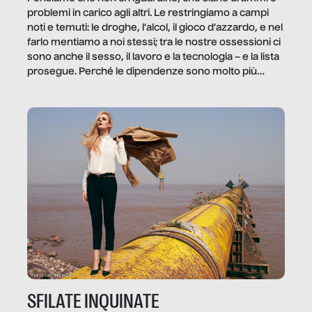
problemi in carico agli altri. Le restringiamo a campi
noti e temuti: le droghe, l’alcol, il gioco d’azzardo, e nel
farlo mentiamo a noi stessi; tra le nostre ossessioni ci
sono anche il sesso, il lavoro e la tecnologia – e la lista
prosegue. Perché le dipendenze sono molto più
diffuse e subdole di quanto saremmo disposti ad
ammettere, e per ogni vittima c’è qualcuno che ne
trae un guadagno. In questo reportage vediamo
quale e come.
SFILATE INQUINATE