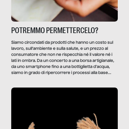
POTREMMO PERMETTERCELO?
Siamo circondati da prodotti che hanno un costo sul
lavoro, sull’ambiente e sulla salute, e un prezzo al
consumatore che non ne rispecchia né il valore né i
lati in ombra. Da un concerto a una borsa artigianale,
da uno smartphone fino a una bottiglietta d’acqua,
siamo in grado di ripercorrere i processi alla base
della produzione di ciò che diamo per scontato?
Questo reportage è un viaggio nel lavoro invisibile
dietro gli oggetti e i servizi che fanno la nostra vita
quotidiana.