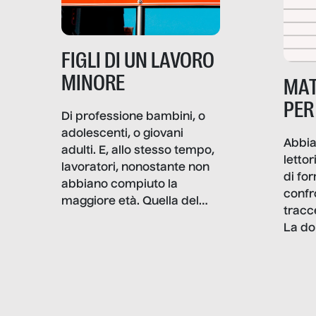
professionali – e, attraverso
esse, il senso stesso della
dignità.
FIGLI DI UN LAVORO
MINORE
MAT
PER
Di professione bambini, o
adolescenti, o giovani
Abbia
adulti. E, allo stesso tempo,
lettor
lavoratori, nonostante non
di fo
abbiano compiuto la
confr
maggiore età. Quella del
tracc
lavoro minorile è una piaga
La do
con pesanti effetti
volev
psicologici e sociali, ed è
sapre
più vicina di quanto si pensi:
un te
non esiste solo nel Terzo
rispos
mondo, ma anche in Italia,