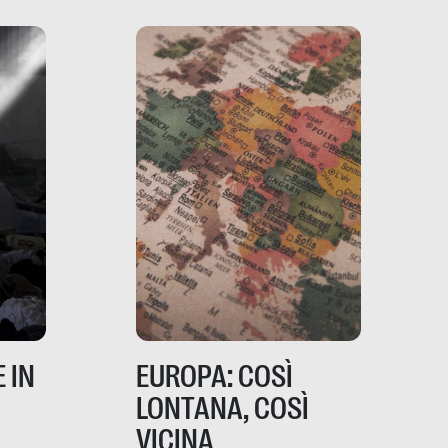
ia,
questo punto di vista?
e,
,
izia,
 IN
EUROPA: COSÌ
LONTANA, COSÌ
VICINA