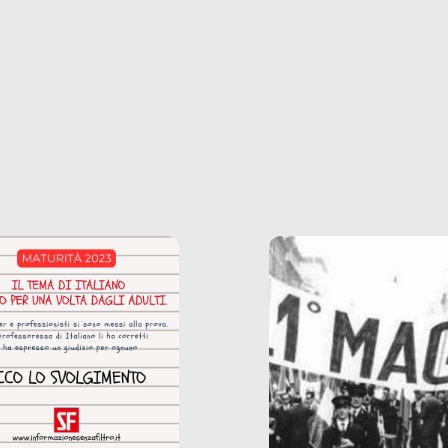
ianale, da uno
anche il sesso, il lavor
phone fino a una
tecnologia – e la lista
glietta d’acqua, siamo
prosegue. Perché le
do di ripercorrere i
dipendenze sono molt
ssi alla base della
diffuse e subdole di q
zione di ciò che
saremmo disposti ad
 per scontato?
ammettere, e per ogni
o reportage è un
vittima c’è qualcuno c
o nel lavoro invisibile
trae un guadagno. In 
 gli oggetti e i servizi
reportage vediamo qu
anno la nostra vita
come.
diana.