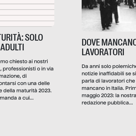
URITÀ: SOLO
DOVE MANCANO
 ADULTI
LAVORATORI
mo chiesto ai nostri
Da anni solo polemich
i, professionisti o in via
notizie inaffidabili se s
rmazione, di
parla di lavoratori che
ontarsi con una delle
mancano in Italia. Pri
e della maturità 2023.
maggio 2023: la nostr
manda a cui
redazione pubblica
amo rispondere è:
dati, storie, interviste
mmo ancora scrivere
che raccontano come
ma, da adulti? Ecco le
stanno davvero le cos
te, nelle loro prove.
dove mancano davve