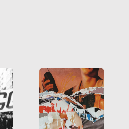
o e la
o più
uanto
he ne
questo
ale e