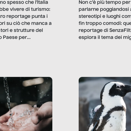
mo spesso che l’Italia
Non c’è più tempo per
bbe vivere di turismo:
parlarne poggiandosi 
stro reportage punta i
stereotipi e luoghi co
ttori su ciò che manca a
fin troppo comodi: qu
tori e strutture del
reportage di SenzaFilt
o Paese per
esplora il tema dei mi
etizzarlo.
sotto i molteplici profil
cui non arriva mai trac
compreso quello degli
immigrati che – quan
possono – addirittura 
ripensano.