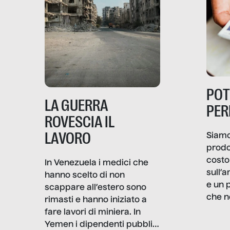
PO
LA GUERRA
PER
ROVESCIA IL
LAVORO
Siamo
prodo
costo 
In Venezuela i medici che
sull’a
hanno scelto di non
e un 
scappare all’estero sono
che n
rimasti e hanno iniziato a
valore
fare lavori di miniera. In
un co
Yemen i dipendenti pubblici