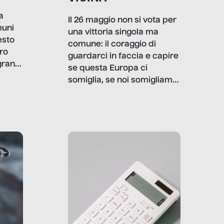
a
Il 26 maggio non si vota per
muni
una vittoria singola ma
esto
comune: il coraggio di
ro
guardarci in faccia e capire
granti
se questa Europa ci
i di
somiglia, se noi somigliamo
cia,
a lei. Per provare a
rispondere, SenzaFiltro ha
do
indagato il mestiere della
ci
politica italiana ed europea,
che lingua parla e che
strumenti usa, come
comunica, quanto vale […]