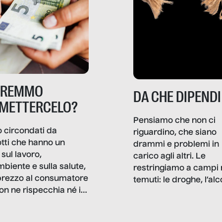
TREMMO
DA CHE DIPENDI
METTERCELO?
Pensiamo che non ci
 circondati da
riguardino, che siano
tti che hanno un
drammi e problemi in
sul lavoro,
carico agli altri. Le
mbiente e sulla salute,
restringiamo a campi 
prezzo al consumatore
temuti: le droghe, l’alcol
on ne rispecchia né il
gioco d’azzardo, e nel 
 né i lati in ombra. Da
mentiamo a noi stessi; 
ncerto a una borsa
nostre ossessioni ci s