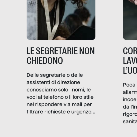
LE SEGRETARIE NON
COR
CHIEDONO
LAV
L’U
Delle segretarie o delle
assistenti di direzione
Poca 
conosciamo solo i nomi, le
allar
voci al telefono o il loro stile
incoe
nel rispondere via mail per
dall’i
filtrare richieste e urgenze. I
rigor
volti quasi mai. Senza
sanita
Filtro è andato a scavare
coron
dentro la professione e, a
andat