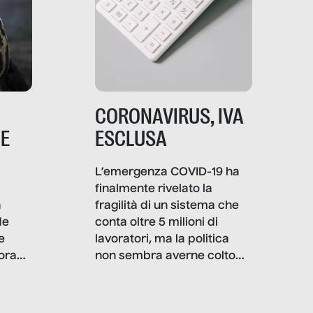
CORONAVIRUS, IVA
NE
ESCLUSA
L’emergenza COVID-19 ha
finalmente rivelato la
a
fragilità di un sistema che
de
conta oltre 5 milioni di
e
lavoratori, ma la politica
ora
non sembra averne colto
tutte le complessità: il
però,
viaggio italiano di
già
SenzaFiltro tra le partite IVA