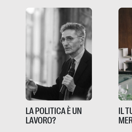
dove coinvolge 336.000
minori. […]
IL 
LA POLITICA È UN
MER
LAVORO?