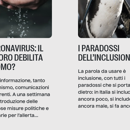
ONAVIRUS: IL
I PARADOSSI
ORO DEBILITA
DELL’INCLUSIO
OMO?
La parola da usare è
inclusione, con tutti i
informazione, tanto
paradossi che si port
mismo, comunicazioni
dietro: in Italia si inclu
renti. A una settimana
ancora poco, si includ
ntroduzione delle
ancora male, si fa anc
ose misure politiche e
troppo marketing di
rie per l’allerta
facciata. Per fortuna, 
avirus, Senza Filtro è
ci sono buone strade 
o dietro le quinte del