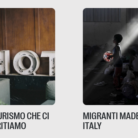
risorse. Sono la giustiz
la sanità, la ristorazion
la scuola, le fabbriche
la pubblica
amministrazione, l’edil
il sociale.
TURISMO CHE CI
MIGRANTI MADE
ITIAMO
ITALY