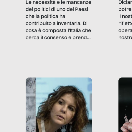
Dicia
Le necessità e le mancanze
potre
dei politici di uno dei Paesi
il no
che la politica ha
rifle
contribuito a inventarla. Di
opera
cosa è composta l’Italia che
nostr
cerca il consenso e prende
concr
le decisioni?