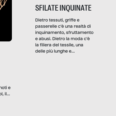
SFILATE INQUINATE
Dietro tessuti, griffe e
passerelle c’è una realtà di
inquinamento, sfruttamento
e abusi. Dietro la moda c’è
la filiera del tessile, una
delle più lunghe e
impattanti dal punto di vista
sociale e ambientale. In
questo reportage mettiamo
in luce le gravi
problematiche del settore e
noti e
la malafede dei grandi
, il
marchi.
farlo
tra le
ono