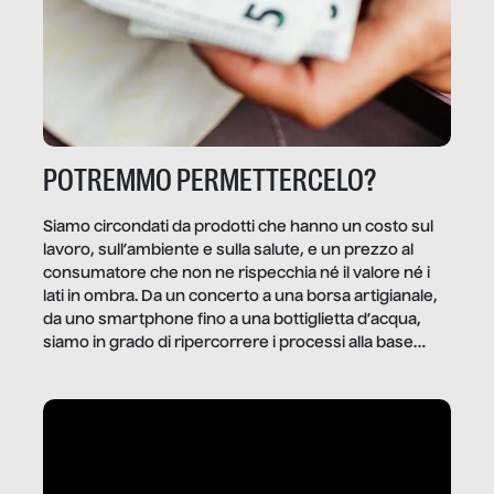
POTREMMO PERMETTERCELO?
Siamo circondati da prodotti che hanno un costo sul
lavoro, sull’ambiente e sulla salute, e un prezzo al
consumatore che non ne rispecchia né il valore né i
lati in ombra. Da un concerto a una borsa artigianale,
da uno smartphone fino a una bottiglietta d’acqua,
siamo in grado di ripercorrere i processi alla base
della produzione di ciò che diamo per scontato?
Questo reportage è un viaggio nel lavoro invisibile
dietro gli oggetti e i servizi che fanno la nostra vita
quotidiana.