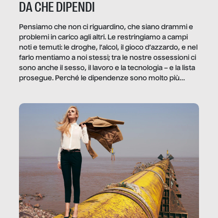
DA CHE DIPENDI
Pensiamo che non ci riguardino, che siano drammi e
problemi in carico agli altri. Le restringiamo a campi
noti e temuti: le droghe, l’alcol, il gioco d’azzardo, e nel
farlo mentiamo a noi stessi; tra le nostre ossessioni ci
sono anche il sesso, il lavoro e la tecnologia – e la lista
prosegue. Perché le dipendenze sono molto più
diffuse e subdole di quanto saremmo disposti ad
ammettere, e per ogni vittima c’è qualcuno che ne
trae un guadagno. In questo reportage vediamo
quale e come.