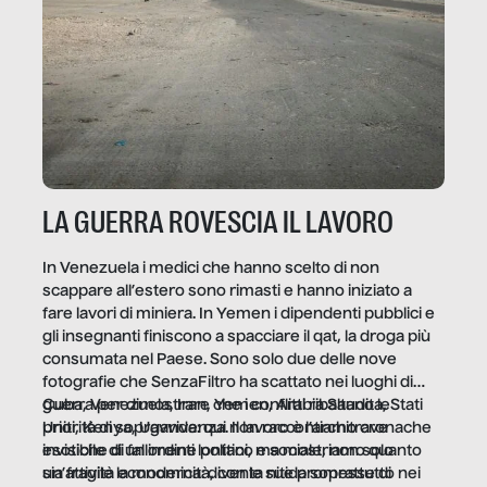
LA GUERRA ROVESCIA IL LAVORO
In Venezuela i medici che hanno scelto di non
scappare all’estero sono rimasti e hanno iniziato a
fare lavori di miniera. In Yemen i dipendenti pubblici e
gli insegnanti finiscono a spacciare il qat, la droga più
consumata nel Paese. Sono solo due delle nove
fotografie che SenzaFiltro ha scattato nei luoghi di
guerra per dimostrare che i conflitti ribaltano le
Cuba, Venezuela, Iran, Yemen, Arabia Saudita, Stati
priorità di sopravvivenza. Il lavoro è l’architrave
Uniti, Kenya, Uganda: qui non raccontiamo cronache
invisibile di un ordine politico e sociale, non solo
esotiche di fallimenti lontani, ma mostriamo quanto
un’attività economica: diventa nitida soprattutto nei
sia fragile la modernità, con le sue promesse di