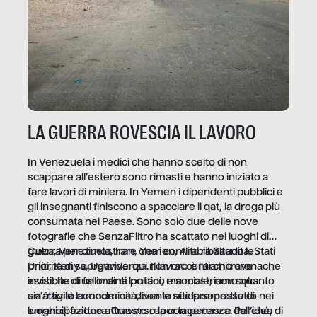
LA GUERRA ROVESCIA IL LAVORO
In Venezuela i medici che hanno scelto di non
scappare all’estero sono rimasti e hanno iniziato a
fare lavori di miniera. In Yemen i dipendenti pubblici e
gli insegnanti finiscono a spacciare il qat, la droga più
consumata nel Paese. Sono solo due delle nove
fotografie che SenzaFiltro ha scattato nei luoghi di
guerra per dimostrare che i conflitti ribaltano le
Cuba, Venezuela, Iran, Yemen, Arabia Saudita, Stati
priorità di sopravvivenza. Il lavoro è l’architrave
Uniti, Kenya, Uganda: qui non raccontiamo cronache
invisibile di un ordine politico e sociale, non solo
esotiche di fallimenti lontani, ma mostriamo quanto
un’attività economica: diventa nitida soprattutto nei
sia fragile la modernità, con le sue promesse di
luoghi di frattura. Questo reportage nasce dall’idea
emancipazione attraverso la competenza. Perché, di