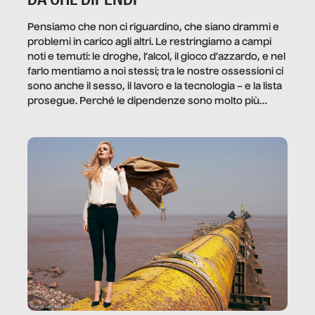
Pensiamo che non ci riguardino, che siano drammi e
problemi in carico agli altri. Le restringiamo a campi
noti e temuti: le droghe, l’alcol, il gioco d’azzardo, e nel
farlo mentiamo a noi stessi; tra le nostre ossessioni ci
sono anche il sesso, il lavoro e la tecnologia – e la lista
prosegue. Perché le dipendenze sono molto più
diffuse e subdole di quanto saremmo disposti ad
ammettere, e per ogni vittima c’è qualcuno che ne
trae un guadagno. In questo reportage vediamo
quale e come.