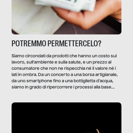
POTREMMO PERMETTERCELO?
Siamo circondati da prodotti che hanno un costo sul
lavoro, sull’ambiente e sulla salute, e un prezzo al
consumatore che non ne rispecchia né il valore né i
lati in ombra. Da un concerto a una borsa artigianale,
da uno smartphone fino a una bottiglietta d’acqua,
siamo in grado di ripercorrere i processi alla base
della produzione di ciò che diamo per scontato?
Questo reportage è un viaggio nel lavoro invisibile
dietro gli oggetti e i servizi che fanno la nostra vita
quotidiana.