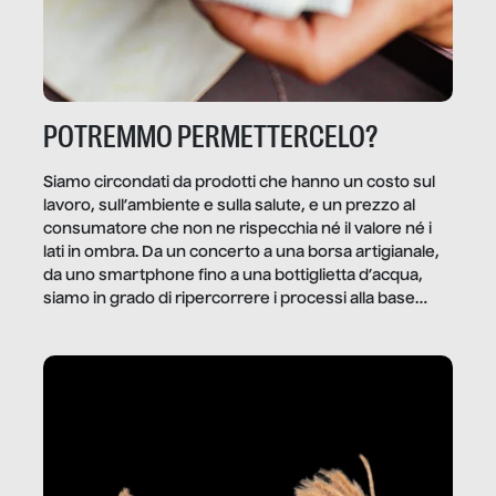
POTREMMO PERMETTERCELO?
Siamo circondati da prodotti che hanno un costo sul
lavoro, sull’ambiente e sulla salute, e un prezzo al
consumatore che non ne rispecchia né il valore né i
lati in ombra. Da un concerto a una borsa artigianale,
da uno smartphone fino a una bottiglietta d’acqua,
siamo in grado di ripercorrere i processi alla base
della produzione di ciò che diamo per scontato?
Questo reportage è un viaggio nel lavoro invisibile
dietro gli oggetti e i servizi che fanno la nostra vita
quotidiana.