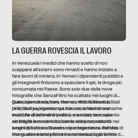
LA GUERRA ROVESCIA IL LAVORO
In Venezuela i medici che hanno scelto di non
scappare all’estero sono rimasti e hanno iniziato a
fare lavori di miniera. In Yemen i dipendenti pubblici e
gli insegnanti finiscono a spacciare il qat, la droga più
consumata nel Paese. Sono solo due delle nove
fotografie che SenzaFiltro ha scattato nei luoghi di
guerra per dimostrare che i conflitti ribaltano le
Cuba, Venezuela, Iran, Yemen, Arabia Saudita, Stati
priorità di sopravvivenza. Il lavoro è l’architrave
Uniti, Kenya, Uganda: qui non raccontiamo cronache
invisibile di un ordine politico e sociale, non solo
esotiche di fallimenti lontani, ma mostriamo quanto
un’attività economica: diventa nitida soprattutto nei
sia fragile la modernità, con le sue promesse di
luoghi di frattura. Questo reportage nasce dall’idea
emancipazione attraverso la competenza. Perché, di
che guerre e crisi penetrino nel tessuto più intimo
fronte alla violenza fisica o economica, la piramide del