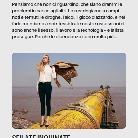
Pensiamo che non ci riguardino, che siano drammi e
problemi in carico agli altri. Le restringiamo a campi
noti e temuti: le droghe, l’alcol, il gioco d’azzardo, e nel
farlo mentiamo a noi stessi; tra le nostre ossessioni ci
sono anche il sesso, il lavoro e la tecnologia – e la lista
prosegue. Perché le dipendenze sono molto più
diffuse e subdole di quanto saremmo disposti ad
ammettere, e per ogni vittima c’è qualcuno che ne
trae un guadagno. In questo reportage vediamo
quale e come.