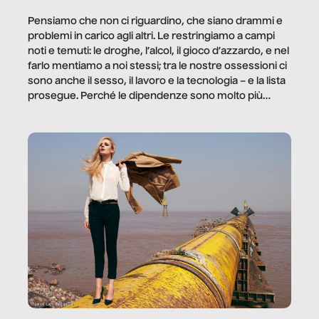
Pensiamo che non ci riguardino, che siano drammi e
problemi in carico agli altri. Le restringiamo a campi
noti e temuti: le droghe, l’alcol, il gioco d’azzardo, e nel
farlo mentiamo a noi stessi; tra le nostre ossessioni ci
sono anche il sesso, il lavoro e la tecnologia – e la lista
prosegue. Perché le dipendenze sono molto più
diffuse e subdole di quanto saremmo disposti ad
ammettere, e per ogni vittima c’è qualcuno che ne
trae un guadagno. In questo reportage vediamo
quale e come.