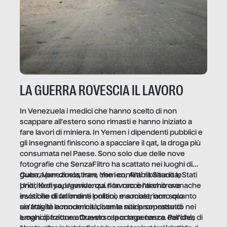
LA GUERRA ROVESCIA IL LAVORO
In Venezuela i medici che hanno scelto di non
scappare all’estero sono rimasti e hanno iniziato a
fare lavori di miniera. In Yemen i dipendenti pubblici e
gli insegnanti finiscono a spacciare il qat, la droga più
consumata nel Paese. Sono solo due delle nove
fotografie che SenzaFiltro ha scattato nei luoghi di
guerra per dimostrare che i conflitti ribaltano le
Cuba, Venezuela, Iran, Yemen, Arabia Saudita, Stati
priorità di sopravvivenza. Il lavoro è l’architrave
Uniti, Kenya, Uganda: qui non raccontiamo cronache
invisibile di un ordine politico e sociale, non solo
esotiche di fallimenti lontani, ma mostriamo quanto
un’attività economica: diventa nitida soprattutto nei
sia fragile la modernità, con le sue promesse di
luoghi di frattura. Questo reportage nasce dall’idea
emancipazione attraverso la competenza. Perché, di