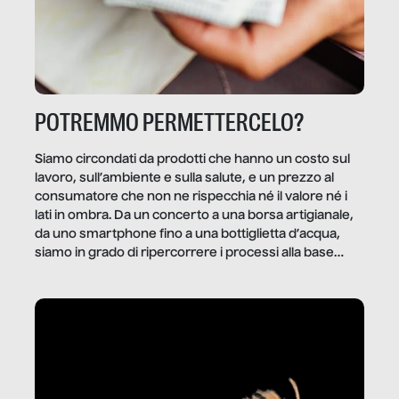
POTREMMO PERMETTERCELO?
Siamo circondati da prodotti che hanno un costo sul
lavoro, sull’ambiente e sulla salute, e un prezzo al
consumatore che non ne rispecchia né il valore né i
lati in ombra. Da un concerto a una borsa artigianale,
da uno smartphone fino a una bottiglietta d’acqua,
siamo in grado di ripercorrere i processi alla base
della produzione di ciò che diamo per scontato?
Questo reportage è un viaggio nel lavoro invisibile
dietro gli oggetti e i servizi che fanno la nostra vita
quotidiana.