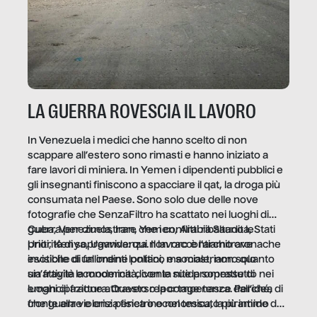
LA GUERRA ROVESCIA IL LAVORO
In Venezuela i medici che hanno scelto di non
scappare all’estero sono rimasti e hanno iniziato a
fare lavori di miniera. In Yemen i dipendenti pubblici e
gli insegnanti finiscono a spacciare il qat, la droga più
consumata nel Paese. Sono solo due delle nove
fotografie che SenzaFiltro ha scattato nei luoghi di
guerra per dimostrare che i conflitti ribaltano le
Cuba, Venezuela, Iran, Yemen, Arabia Saudita, Stati
priorità di sopravvivenza. Il lavoro è l’architrave
Uniti, Kenya, Uganda: qui non raccontiamo cronache
invisibile di un ordine politico e sociale, non solo
esotiche di fallimenti lontani, ma mostriamo quanto
un’attività economica: diventa nitida soprattutto nei
sia fragile la modernità, con le sue promesse di
luoghi di frattura. Questo reportage nasce dall’idea
emancipazione attraverso la competenza. Perché, di
che guerre e crisi penetrino nel tessuto più intimo
fronte alla violenza fisica o economica, la piramide del