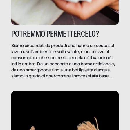
POTREMMO PERMETTERCELO?
Siamo circondati da prodotti che hanno un costo sul
lavoro, sull’ambiente e sulla salute, e un prezzo al
consumatore che non ne rispecchia né il valore né i
lati in ombra. Da un concerto a una borsa artigianale,
da uno smartphone fino a una bottiglietta d’acqua,
siamo in grado di ripercorrere i processi alla base
della produzione di ciò che diamo per scontato?
Questo reportage è un viaggio nel lavoro invisibile
dietro gli oggetti e i servizi che fanno la nostra vita
quotidiana.