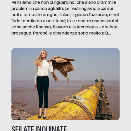
Pensiamo che non ci riguardino, che siano drammi e
problemi in carico agli altri. Le restringiamo a campi
noti e temuti: le droghe, l’alcol, il gioco d’azzardo, e nel
farlo mentiamo a noi stessi; tra le nostre ossessioni ci
sono anche il sesso, il lavoro e la tecnologia – e la lista
prosegue. Perché le dipendenze sono molto più
diffuse e subdole di quanto saremmo disposti ad
ammettere, e per ogni vittima c’è qualcuno che ne
trae un guadagno. In questo reportage vediamo
quale e come.
SFILATE INQUINATE