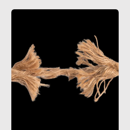
della produzione di ciò che diamo per scontato?
Questo reportage è un viaggio nel lavoro invisibile
dietro gli oggetti e i servizi che fanno la nostra vita
quotidiana.