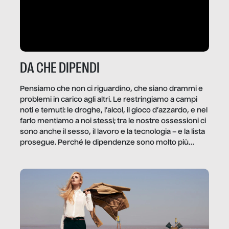
DA CHE DIPENDI
Pensiamo che non ci riguardino, che siano drammi e
problemi in carico agli altri. Le restringiamo a campi
noti e temuti: le droghe, l’alcol, il gioco d’azzardo, e nel
farlo mentiamo a noi stessi; tra le nostre ossessioni ci
sono anche il sesso, il lavoro e la tecnologia – e la lista
prosegue. Perché le dipendenze sono molto più
diffuse e subdole di quanto saremmo disposti ad
ammettere, e per ogni vittima c’è qualcuno che ne
trae un guadagno. In questo reportage vediamo
quale e come.