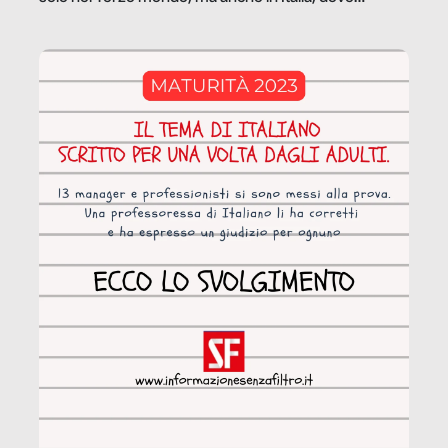
coinvolge 336.000 minori. […]