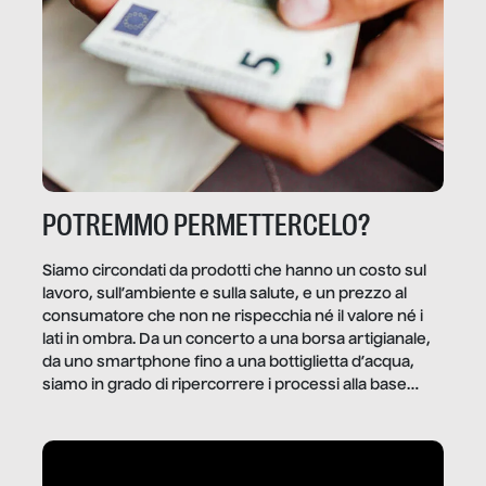
POTREMMO PERMETTERCELO?
Siamo circondati da prodotti che hanno un costo sul
lavoro, sull’ambiente e sulla salute, e un prezzo al
consumatore che non ne rispecchia né il valore né i
lati in ombra. Da un concerto a una borsa artigianale,
da uno smartphone fino a una bottiglietta d’acqua,
siamo in grado di ripercorrere i processi alla base
della produzione di ciò che diamo per scontato?
Questo reportage è un viaggio nel lavoro invisibile
dietro gli oggetti e i servizi che fanno la nostra vita
quotidiana.