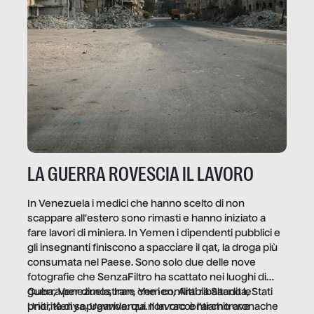
LA GUERRA ROVESCIA IL LAVORO
In Venezuela i medici che hanno scelto di non
scappare all’estero sono rimasti e hanno iniziato a
fare lavori di miniera. In Yemen i dipendenti pubblici e
gli insegnanti finiscono a spacciare il qat, la droga più
consumata nel Paese. Sono solo due delle nove
fotografie che SenzaFiltro ha scattato nei luoghi di
guerra per dimostrare che i conflitti ribaltano le
Cuba, Venezuela, Iran, Yemen, Arabia Saudita, Stati
priorità di sopravvivenza. Il lavoro è l’architrave
Uniti, Kenya, Uganda: qui non raccontiamo cronache