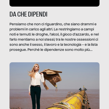
DA CHE DIPENDI
Pensiamo che non ci riguardino, che siano drammi e
problemi in carico agli altri. Le restringiamo a campi
noti e temuti: le droghe, l’alcol, il gioco d’azzardo, e nel
farlo mentiamo a noi stessi; tra le nostre ossessioni ci
sono anche il sesso, il lavoro e la tecnologia – e la lista
prosegue. Perché le dipendenze sono molto più
diffuse e subdole di quanto saremmo disposti ad
ammettere, e per ogni vittima c’è qualcuno che ne
trae un guadagno. In questo reportage vediamo
quale e come.