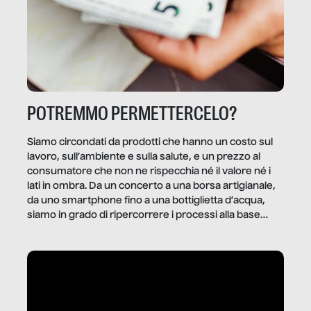
POTREMMO PERMETTERCELO?
Siamo circondati da prodotti che hanno un costo sul
lavoro, sull’ambiente e sulla salute, e un prezzo al
consumatore che non ne rispecchia né il valore né i
lati in ombra. Da un concerto a una borsa artigianale,
da uno smartphone fino a una bottiglietta d’acqua,
siamo in grado di ripercorrere i processi alla base
della produzione di ciò che diamo per scontato?
Questo reportage è un viaggio nel lavoro invisibile
dietro gli oggetti e i servizi che fanno la nostra vita
quotidiana.