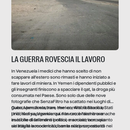
LA GUERRA ROVESCIA IL LAVORO
In Venezuela i medici che hanno scelto di non
scappare all’estero sono rimasti e hanno iniziato a
fare lavori di miniera. In Yemen i dipendenti pubblici e
gli insegnanti finiscono a spacciare il qat, la droga più
consumata nel Paese. Sono solo due delle nove
fotografie che SenzaFiltro ha scattato nei luoghi di
guerra per dimostrare che i conflitti ribaltano le
Cuba, Venezuela, Iran, Yemen, Arabia Saudita, Stati
priorità di sopravvivenza. Il lavoro è l’architrave
Uniti, Kenya, Uganda: qui non raccontiamo cronache
invisibile di un ordine politico e sociale, non solo
esotiche di fallimenti lontani, ma mostriamo quanto
un’attività economica: diventa nitida soprattutto nei
sia fragile la modernità, con le sue promesse di