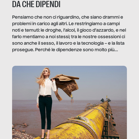
DA CHE DIPENDI
Pensiamo che non ci riguardino, che siano drammi e
problemi in carico agli altri. Le restringiamo a campi
noti e temuti: le droghe, l’alcol, il gioco d’azzardo, e nel
farlo mentiamo a noi stessi; tra le nostre ossessioni ci
sono anche il sesso, il lavoro e la tecnologia – e la lista
prosegue. Perché le dipendenze sono molto più
diffuse e subdole di quanto saremmo disposti ad
ammettere, e per ogni vittima c’è qualcuno che ne
trae un guadagno. In questo reportage vediamo
quale e come.