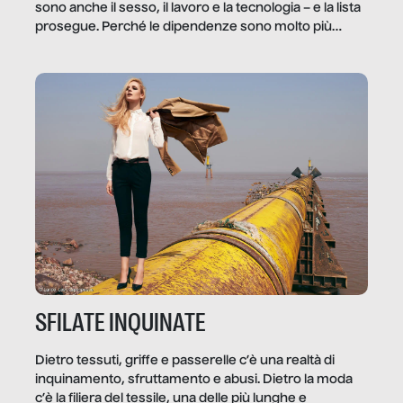
sono anche il sesso, il lavoro e la tecnologia – e la lista
prosegue. Perché le dipendenze sono molto più
diffuse e subdole di quanto saremmo disposti ad
ammettere, e per ogni vittima c’è qualcuno che ne
trae un guadagno. In questo reportage vediamo
quale e come.
SFILATE INQUINATE
Dietro tessuti, griffe e passerelle c’è una realtà di
inquinamento, sfruttamento e abusi. Dietro la moda
c’è la filiera del tessile, una delle più lunghe e