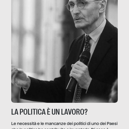
LA POLITICA È UN LAVORO?
Le necessità e le mancanze dei politici di uno dei Paesi