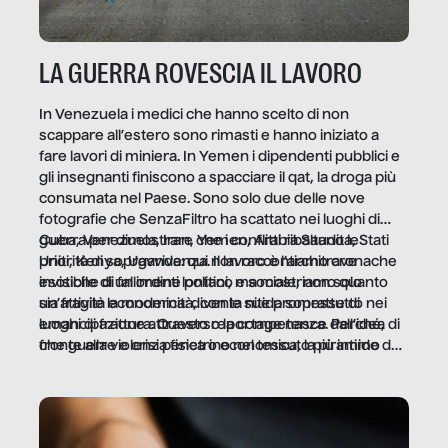
LA GUERRA ROVESCIA IL LAVORO
In Venezuela i medici che hanno scelto di non
scappare all’estero sono rimasti e hanno iniziato a
fare lavori di miniera. In Yemen i dipendenti pubblici e
gli insegnanti finiscono a spacciare il qat, la droga più
consumata nel Paese. Sono solo due delle nove
fotografie che SenzaFiltro ha scattato nei luoghi di
guerra per dimostrare che i conflitti ribaltano le
Cuba, Venezuela, Iran, Yemen, Arabia Saudita, Stati
priorità di sopravvivenza. Il lavoro è l’architrave
Uniti, Kenya, Uganda: qui non raccontiamo cronache
invisibile di un ordine politico e sociale, non solo
esotiche di fallimenti lontani, ma mostriamo quanto
un’attività economica: diventa nitida soprattutto nei
sia fragile la modernità, con le sue promesse di
luoghi di frattura. Questo reportage nasce dall’idea
emancipazione attraverso la competenza. Perché, di
che guerre e crisi penetrino nel tessuto più intimo
fronte alla violenza fisica o economica, la piramide del
delle società per alterarne le molecole professionali –
lavoro rovescia la sua gravità.
e, attraverso esse, il senso stesso della dignità.