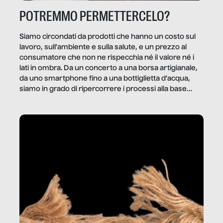
POTREMMO PERMETTERCELO?
Siamo circondati da prodotti che hanno un costo sul
lavoro, sull’ambiente e sulla salute, e un prezzo al
consumatore che non ne rispecchia né il valore né i
lati in ombra. Da un concerto a una borsa artigianale,
da uno smartphone fino a una bottiglietta d’acqua,
siamo in grado di ripercorrere i processi alla base
della produzione di ciò che diamo per scontato?
Questo reportage è un viaggio nel lavoro invisibile
dietro gli oggetti e i servizi che fanno la nostra vita
quotidiana.