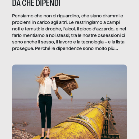
DA CHE DIPENDI
Pensiamo che non ci riguardino, che siano drammi e
problemi in carico agli altri. Le restringiamo a campi
noti e temuti: le droghe, l’alcol, il gioco d’azzardo, e nel
farlo mentiamo a noi stessi; tra le nostre ossessioni ci
sono anche il sesso, il lavoro e la tecnologia – e la lista
prosegue. Perché le dipendenze sono molto più
diffuse e subdole di quanto saremmo disposti ad
ammettere, e per ogni vittima c’è qualcuno che ne
trae un guadagno. In questo reportage vediamo
quale e come.