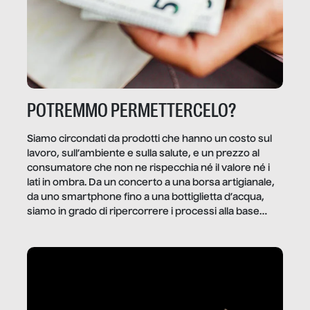
POTREMMO PERMETTERCELO?
Siamo circondati da prodotti che hanno un costo sul
lavoro, sull’ambiente e sulla salute, e un prezzo al
consumatore che non ne rispecchia né il valore né i
lati in ombra. Da un concerto a una borsa artigianale,
da uno smartphone fino a una bottiglietta d’acqua,
siamo in grado di ripercorrere i processi alla base
della produzione di ciò che diamo per scontato?
Questo reportage è un viaggio nel lavoro invisibile
dietro gli oggetti e i servizi che fanno la nostra vita
quotidiana.