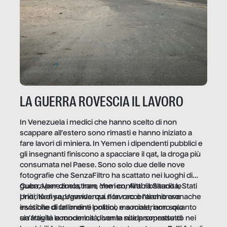
LA GUERRA ROVESCIA IL LAVORO
In Venezuela i medici che hanno scelto di non
scappare all’estero sono rimasti e hanno iniziato a
fare lavori di miniera. In Yemen i dipendenti pubblici e
gli insegnanti finiscono a spacciare il qat, la droga più
consumata nel Paese. Sono solo due delle nove
fotografie che SenzaFiltro ha scattato nei luoghi di
guerra per dimostrare che i conflitti ribaltano le
Cuba, Venezuela, Iran, Yemen, Arabia Saudita, Stati
priorità di sopravvivenza. Il lavoro è l’architrave
Uniti, Kenya, Uganda: qui non raccontiamo cronache
invisibile di un ordine politico e sociale, non solo
esotiche di fallimenti lontani, ma mostriamo quanto
un’attività economica: diventa nitida soprattutto nei
sia fragile la modernità, con le sue promesse di