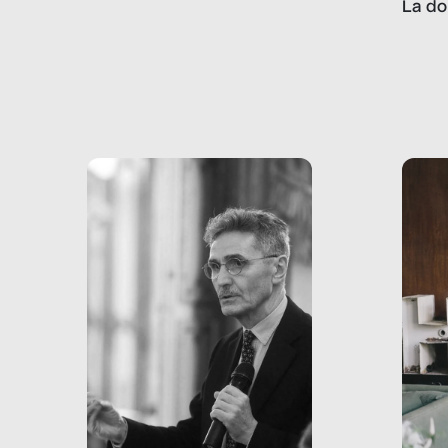
La do
con pesanti effetti
volev
psicologici e sociali, ed è
sapre
più vicina di quanto si pensi:
un te
non esiste solo nel Terzo
rispos
mondo, ma anche in Italia,
dove coinvolge 336.000
minori. […]