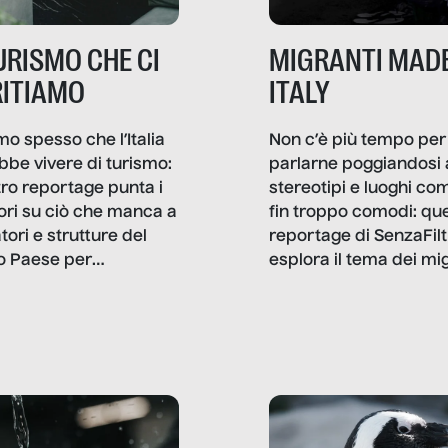
TURISMO CHE CI
MIGRANTI MADE
ITIAMO
ITALY
mo spesso che l’Italia
Non c’è più tempo per
bbe vivere di turismo:
parlarne poggiandosi 
stro reportage punta i
stereotipi e luoghi co
ttori su ciò che manca a
fin troppo comodi: qu
tori e strutture del
reportage di SenzaFilt
o Paese per
esplora il tema dei mi
etizzarlo.
sotto i molteplici profil
cui non arriva mai trac
compreso quello degli
immigrati che – quan
possono – addirittura 
ripensano.