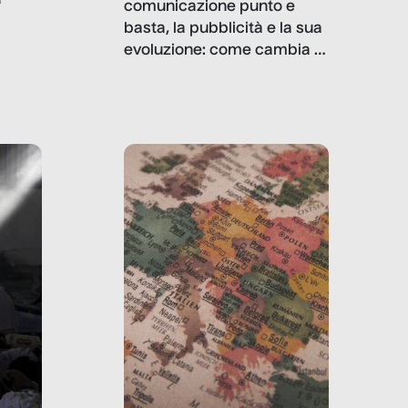
comunicazione punto e
basta, la pubblicità e la sua
, infografiche
evoluzione: come cambia il
filo rosso che dalle aziende
e e
porta ai clienti. Ne usciremo
ro
davvero migliori, sotto
ia,
questo punto di vista?
e,
,
izia,