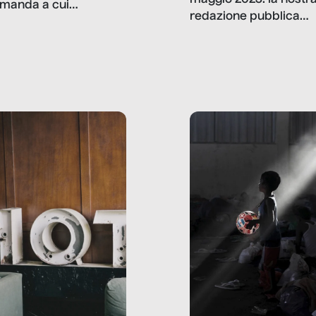
manda a cui
redazione pubblica
amo rispondere è:
dati, storie, interviste
mmo ancora scrivere
che raccontano come
ma, da adulti? Ecco le
stanno davvero le cos
te, nelle loro prove.
dove mancano davve
risorse. Sono la giustiz
la sanità, la ristorazion
la scuola, le fabbriche
la pubblica
amministrazione, l’edil
il sociale.