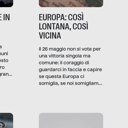
 IN
EUROPA: COSÌ
LONTANA, COSÌ
VICINA
a
Il 26 maggio non si vota per
muni
una vittoria singola ma
esto
comune: il coraggio di
ro
guardarci in faccia e capire
granti
se questa Europa ci
i di
somiglia, se noi somigliamo
cia,
a lei. Per provare a
rispondere, SenzaFiltro ha
do
indagato il mestiere della
ci
politica italiana ed europea,
che lingua parla e che
strumenti usa, come