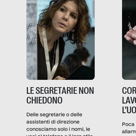
LE SEGRETARIE NON
COR
CHIEDONO
LAV
L’U
Delle segretarie o delle
assistenti di direzione
Poca 
conosciamo solo i nomi, le
allar