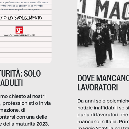
URITÀ: SOLO
DOVE MANCANO
 ADULTI
LAVORATORI
mo chiesto ai nostri
Da anni solo polemich
i, professionisti o in via
notizie inaffidabili se s
rmazione, di
parla di lavoratori che
ontarsi con una delle
mancano in Italia. Pri
e della maturità 2023.
maggio 2023: la nostr