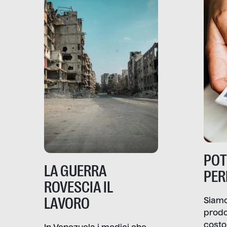
PO
LA GUERRA
PER
ROVESCIA IL
LAVORO
Siamo
prodo
costo 