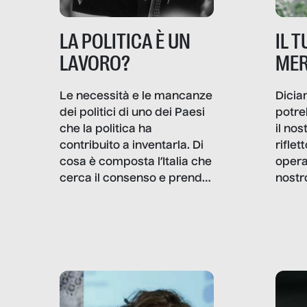
IL 
LA POLITICA È UN
MER
LAVORO?
Dicia
Le necessità e le mancanze
potre
dei politici di uno dei Paesi
il no
che la politica ha
rifle
contribuito a inventarla. Di
opera
cosa è composta l’Italia che
nostr
cerca il consenso e prende
concr
le decisioni?