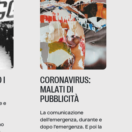
 I
CORONAVIRUS:
MALATI DI
PUBBLICITÀ
e e
i
La comunicazione
dell’emergenza, durante e
mo
dopo l’emergenza. E poi la
a