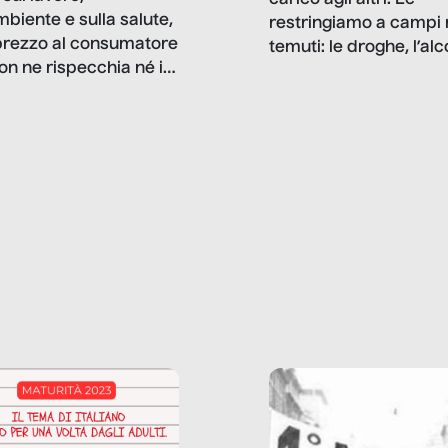
mbiente e sulla salute,
restringiamo a campi 
prezzo al consumatore
temuti: le droghe, l’alcol
on ne rispecchia né il
gioco d’azzardo, e nel 
 né i lati in ombra. Da
mentiamo a noi stessi; 
ncerto a una borsa
nostre ossessioni ci s
ianale, da uno
anche il sesso, il lavor
phone fino a una
tecnologia – e la lista
glietta d’acqua, siamo
prosegue. Perché le
do di ripercorrere i
dipendenze sono molt
ssi alla base della
diffuse e subdole di q
zione di ciò che
saremmo disposti ad
 per scontato?
ammettere, e per ogni
o reportage è un
vittima c’è qualcuno c
o nel lavoro invisibile
trae un guadagno. In 
 gli oggetti e i servizi
reportage vediamo qu
anno la nostra vita
come.
diana.