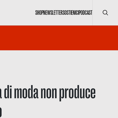
SHOP
NEWSLETTER
SOSTIENICI
PODCAST
Cerca
va di moda non produce
o