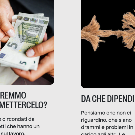
TREMMO
DA CHE DIPENDI
METTERCELO?
Pensiamo che non ci
 circondati da
riguardino, che siano
tti che hanno un
drammi e problemi in
sul lavoro,
carico agli altri. Le