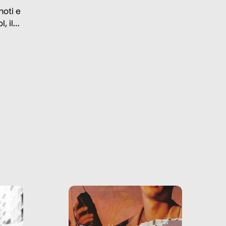
problematiche del settore e
noti e
la malafede dei grandi
, il
marchi.
farlo
tra le
ono
o e la
o più
uanto
he ne
questo
ale e