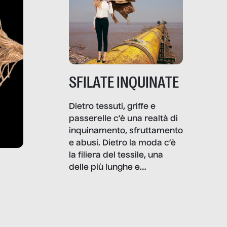
SFILATE INQUINATE
Dietro tessuti, griffe e
passerelle c’è una realtà di
inquinamento, sfruttamento
e abusi. Dietro la moda c’è
la filiera del tessile, una
delle più lunghe e
impattanti dal punto di vista
sociale e ambientale. In
questo reportage mettiamo
in luce le gravi