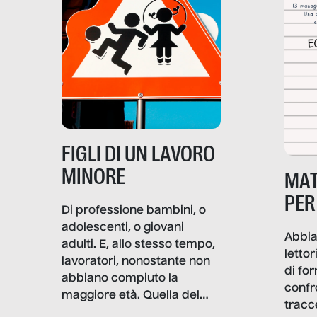
soprattutto nei luoghi di
lavoro rovescia la sua
frattura. Questo reportage
gravità.
nasce dall’idea che guerre
e crisi penetrino nel tessuto
più intimo delle società per
alterarne le molecole
professionali – e, attraverso
esse, il senso stesso della
dignità.
FIGLI DI UN LAVORO
MINORE
MAT
PER
Di professione bambini, o
adolescenti, o giovani
Abbia
adulti. E, allo stesso tempo,
lettor
lavoratori, nonostante non
di fo
abbiano compiuto la
confr
maggiore età. Quella del
tracc
lavoro minorile è una piaga