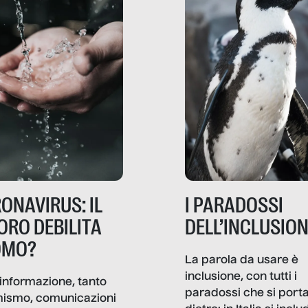
ONAVIRUS: IL
I PARADOSSI
ORO DEBILITA
DELL’INCLUSIO
OMO?
La parola da usare è
inclusione, con tutti i
informazione, tanto
paradossi che si port
mismo, comunicazioni