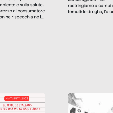
mbiente e sulla salute,
restringiamo a campi 
prezzo al consumatore
temuti: le droghe, l’alcol
on ne rispecchia né il
gioco d’azzardo, e nel 
 né i lati in ombra. Da
mentiamo a noi stessi; 
ncerto a una borsa
nostre ossessioni ci s
ianale, da uno
anche il sesso, il lavor
phone fino a una
tecnologia – e la lista
glietta d’acqua, siamo
prosegue. Perché le
do di ripercorrere i
dipendenze sono molt
ssi alla base della
diffuse e subdole di q
zione di ciò che
saremmo disposti ad
 per scontato?
ammettere, e per ogni
o reportage è un
vittima c’è qualcuno c
o nel lavoro invisibile
trae un guadagno. In 
 gli oggetti e i servizi
reportage vediamo qu
anno la nostra vita
come.
diana.