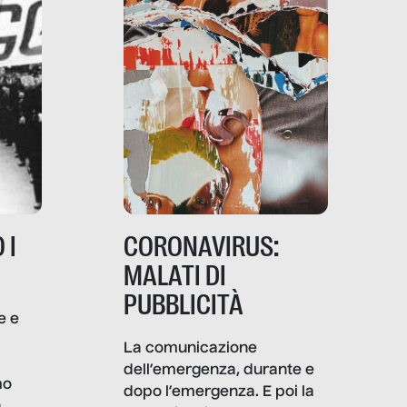
 I
CORONAVIRUS:
MALATI DI
PUBBLICITÀ
e e
i
La comunicazione
dell’emergenza, durante e
mo
dopo l’emergenza. E poi la
a