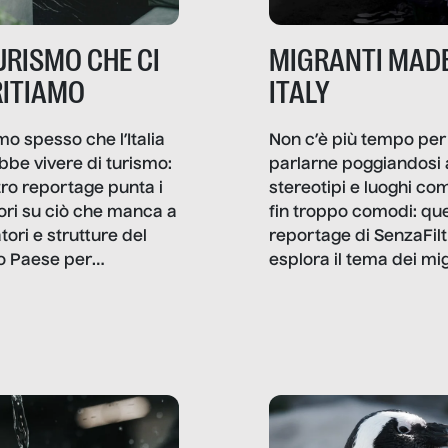
TURISMO CHE CI
MIGRANTI MADE
ITIAMO
ITALY
mo spesso che l’Italia
Non c’è più tempo per
bbe vivere di turismo:
parlarne poggiandosi 
stro reportage punta i
stereotipi e luoghi co
ttori su ciò che manca a
fin troppo comodi: qu
tori e strutture del
reportage di SenzaFilt
o Paese per
esplora il tema dei mi
etizzarlo.
sotto i molteplici profil
cui non arriva mai trac
compreso quello degli
immigrati che – quan
possono – addirittura 
ripensano.