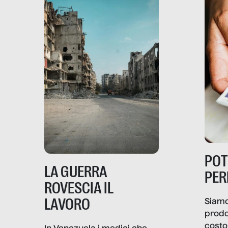
PO
LA GUERRA
PER
ROVESCIA IL
LAVORO
Siamo
prodo
costo 