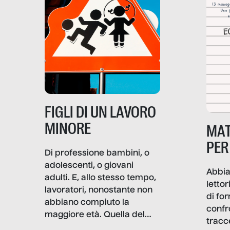
soprattutto nei luoghi di
lavoro rovescia la sua
frattura. Questo reportage
gravità.
nasce dall’idea che guerre
e crisi penetrino nel tessuto
più intimo delle società per
alterarne le molecole
professionali – e, attraverso
esse, il senso stesso della
dignità.
FIGLI DI UN LAVORO
MINORE
MAT
PER
Di professione bambini, o
adolescenti, o giovani
Abbia
adulti. E, allo stesso tempo,
lettor
lavoratori, nonostante non
di fo
abbiano compiuto la
confr
maggiore età. Quella del
tracc
lavoro minorile è una piaga