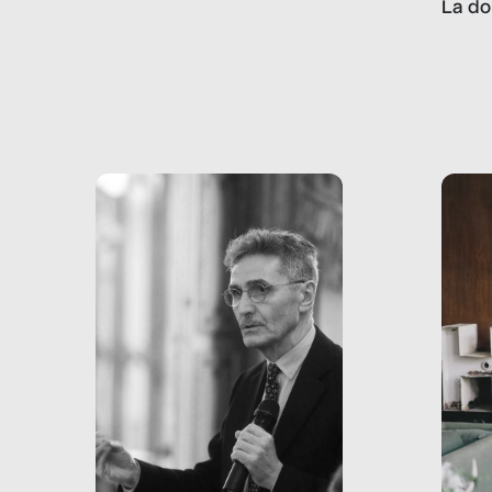
La do
con pesanti effetti
volev
psicologici e sociali, ed è
sapre
più vicina di quanto si pensi:
un te
non esiste solo nel Terzo
rispos
mondo, ma anche in Italia,
dove coinvolge 336.000
minori. […]