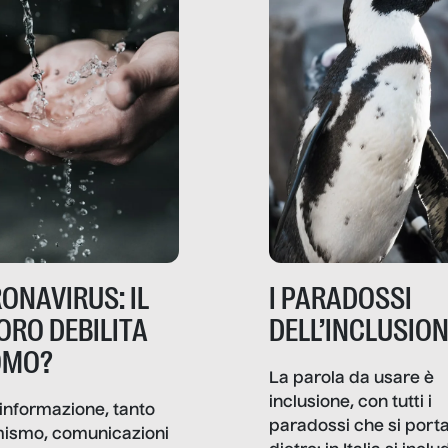
ONAVIRUS: IL
I PARADOSSI
ORO DEBILITA
DELL’INCLUSIO
OMO?
La parola da usare è
inclusione, con tutti i
informazione, tanto
paradossi che si port
mismo, comunicazioni