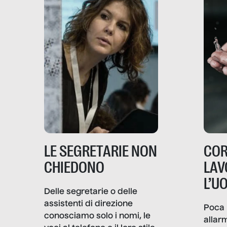
LE SEGRETARIE NON
COR
CHIEDONO
LAV
L’U
Delle segretarie o delle
assistenti di direzione
Poca 
conosciamo solo i nomi, le
allar