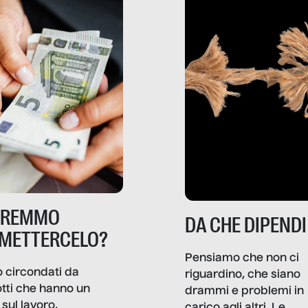
TREMMO
DA CHE DIPENDI
METTERCELO?
Pensiamo che non ci
 circondati da
riguardino, che siano
tti che hanno un
drammi e problemi in
sul lavoro,
carico agli altri. Le