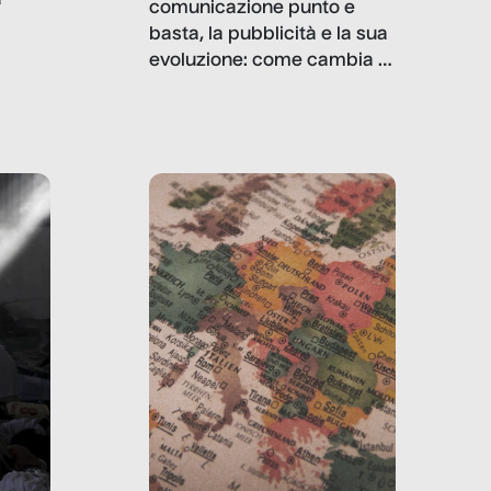
comunicazione punto e
basta, la pubblicità e la sua
, infografiche
evoluzione: come cambia il
filo rosso che dalle aziende
e e
porta ai clienti. Ne usciremo
ro
davvero migliori, sotto
ia,
questo punto di vista?
e,
,
izia,