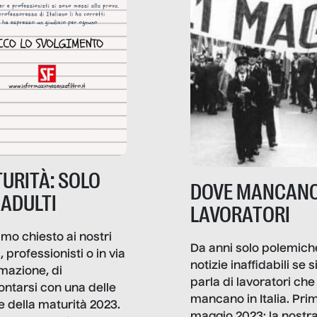
URITÀ: SOLO
DOVE MANCANO
 ADULTI
LAVORATORI
mo chiesto ai nostri
Da anni solo polemich
i, professionisti o in via
notizie inaffidabili se s
rmazione, di
parla di lavoratori che
ontarsi con una delle
mancano in Italia. Pri
e della maturità 2023.
maggio 2023: la nostr