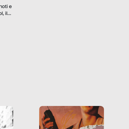
problematiche del settore e
noti e
la malafede dei grandi
, il
marchi.
farlo
tra le
ono
o e la
o più
uanto
he ne
questo
ale e