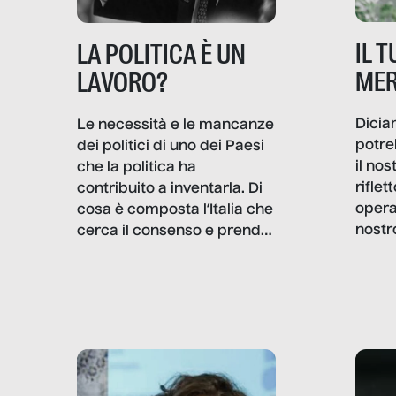
IL 
LA POLITICA È UN
MER
LAVORO?
Dicia
Le necessità e le mancanze
potre
dei politici di uno dei Paesi
il no
che la politica ha
rifle
contribuito a inventarla. Di
opera
cosa è composta l’Italia che
nostr
cerca il consenso e prende
concr
le decisioni?