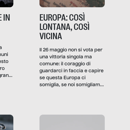
 IN
EUROPA: COSÌ
LONTANA, COSÌ
VICINA
a
Il 26 maggio non si vota per
muni
una vittoria singola ma
esto
comune: il coraggio di
ro
guardarci in faccia e capire
granti
se questa Europa ci
i di
somiglia, se noi somigliamo
cia,
a lei. Per provare a
rispondere, SenzaFiltro ha
do
indagato il mestiere della
ci
politica italiana ed europea,
che lingua parla e che
strumenti usa, come