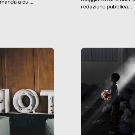
manda a cui
redazione pubblica
amo rispondere è:
dati, storie, interviste
mmo ancora scrivere
che raccontano come
ma, da adulti? Ecco le
stanno davvero le cos
te, nelle loro prove.
dove mancano davve
risorse. Sono la giustiz
la sanità, la ristorazion
la scuola, le fabbriche
la pubblica
amministrazione, l’edil
il sociale.