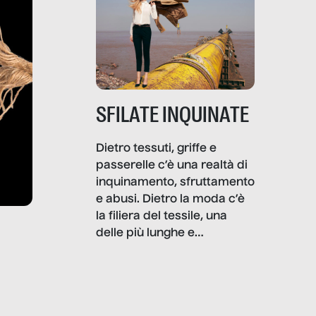
SFILATE INQUINATE
Dietro tessuti, griffe e
passerelle c’è una realtà di
inquinamento, sfruttamento
e abusi. Dietro la moda c’è
la filiera del tessile, una
delle più lunghe e
impattanti dal punto di vista
sociale e ambientale. In
questo reportage mettiamo
in luce le gravi