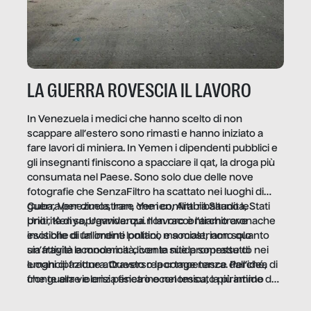
LA GUERRA ROVESCIA IL LAVORO
In Venezuela i medici che hanno scelto di non
scappare all’estero sono rimasti e hanno iniziato a
fare lavori di miniera. In Yemen i dipendenti pubblici e
gli insegnanti finiscono a spacciare il qat, la droga più
consumata nel Paese. Sono solo due delle nove
fotografie che SenzaFiltro ha scattato nei luoghi di
guerra per dimostrare che i conflitti ribaltano le
Cuba, Venezuela, Iran, Yemen, Arabia Saudita, Stati
priorità di sopravvivenza. Il lavoro è l’architrave
Uniti, Kenya, Uganda: qui non raccontiamo cronache
invisibile di un ordine politico e sociale, non solo
esotiche di fallimenti lontani, ma mostriamo quanto
un’attività economica: diventa nitida soprattutto nei
sia fragile la modernità, con le sue promesse di
luoghi di frattura. Questo reportage nasce dall’idea
emancipazione attraverso la competenza. Perché, di
che guerre e crisi penetrino nel tessuto più intimo
fronte alla violenza fisica o economica, la piramide del
delle società per alterarne le molecole professionali –
lavoro rovescia la sua gravità.
e, attraverso esse, il senso stesso della dignità.