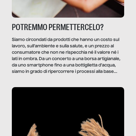
POTREMMO PERMETTERCELO?
Siamo circondati da prodotti che hanno un costo sul
lavoro, sull’ambiente e sulla salute, e un prezzo al
consumatore che non ne rispecchia né il valore né i
lati in ombra. Da un concerto a una borsa artigianale,
da uno smartphone fino a una bottiglietta d’acqua,
siamo in grado di ripercorrere i processi alla base
della produzione di ciò che diamo per scontato?
Questo reportage è un viaggio nel lavoro invisibile
dietro gli oggetti e i servizi che fanno la nostra vita
quotidiana.