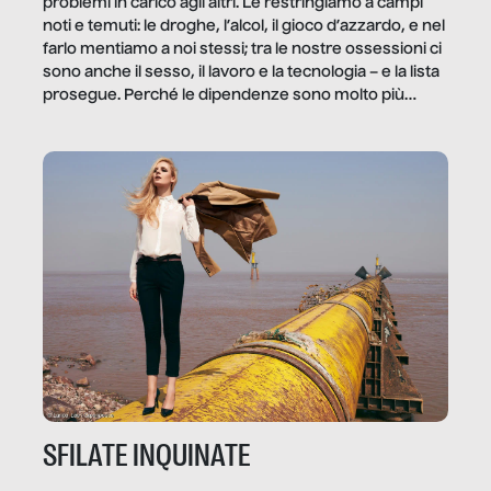
problemi in carico agli altri. Le restringiamo a campi
noti e temuti: le droghe, l’alcol, il gioco d’azzardo, e nel
farlo mentiamo a noi stessi; tra le nostre ossessioni ci
sono anche il sesso, il lavoro e la tecnologia – e la lista
prosegue. Perché le dipendenze sono molto più
diffuse e subdole di quanto saremmo disposti ad
ammettere, e per ogni vittima c’è qualcuno che ne
trae un guadagno. In questo reportage vediamo
quale e come.
SFILATE INQUINATE