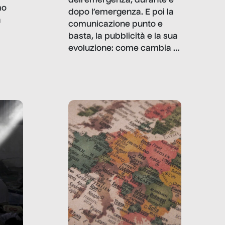
dell’emergenza, durante e
mo
dopo l’emergenza. E poi la
a
comunicazione punto e
basta, la pubblicità e la sua
, infografiche
evoluzione: come cambia il
filo rosso che dalle aziende
e e
porta ai clienti. Ne usciremo
ro
davvero migliori, sotto
ia,
questo punto di vista?
e,
,
izia,