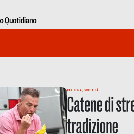
ro Quotidiano
CULTURA
,
SOCIETÀ
Catene di stre
tradizione