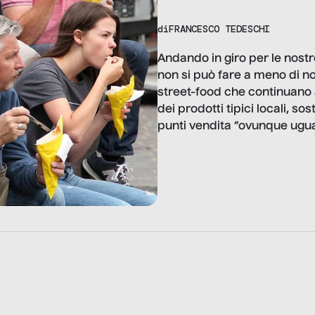
di
FRANCESCO TEDESCHI
Andando in giro per le nostr
non si può fare a meno di not
street-food che continuano a
dei prodotti tipici locali, so
punti vendita “ovunque uguali