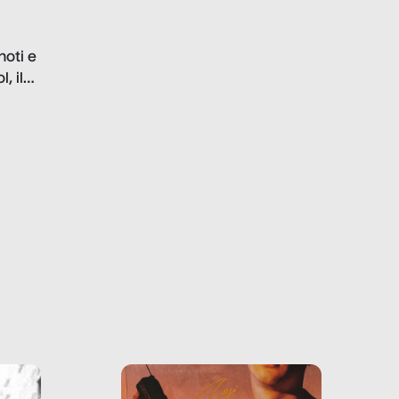
in luce le gravi
problematiche del settore e
noti e
la malafede dei grandi
, il
marchi.
farlo
tra le
ono
o e la
o più
uanto
he ne
questo
ale e