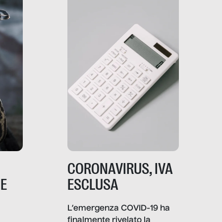
che lingua parla e che
strumenti usa, come
comunica, quanto vale […]
CORONAVIRUS, IVA
NE
ESCLUSA
L’emergenza COVID-19 ha
finalmente rivelato la