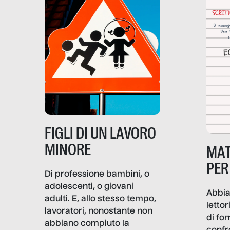
non solo un’attività
fronte alla violenza fisica o
economica: diventa nitida
economica, la piramide del
soprattutto nei luoghi di
lavoro rovescia la sua
frattura. Questo reportage
gravità.
nasce dall’idea che guerre
e crisi penetrino nel tessuto
più intimo delle società per
alterarne le molecole
professionali – e, attraverso
esse, il senso stesso della
dignità.
FIGLI DI UN LAVORO
MINORE
MAT
PER
Di professione bambini, o
adolescenti, o giovani
Abbia
adulti. E, allo stesso tempo,
lettor
lavoratori, nonostante non
di fo
abbiano compiuto la