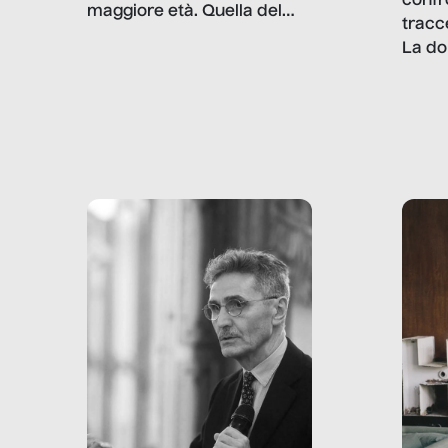
confr
maggiore età. Quella del
tracc
lavoro minorile è una piaga
La do
con pesanti effetti
volev
psicologici e sociali, ed è
sapre
più vicina di quanto si pensi:
un te
non esiste solo nel Terzo
rispos
mondo, ma anche in Italia,
dove coinvolge 336.000
minori. […]