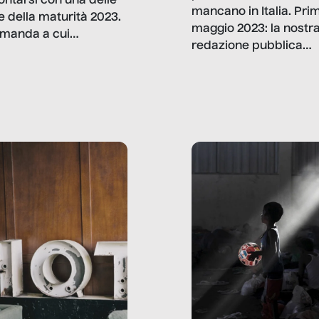
ontarsi con una delle
mancano in Italia. Pri
e della maturità 2023.
maggio 2023: la nostr
manda a cui
redazione pubblica
amo rispondere è:
dati, storie, interviste
mmo ancora scrivere
che raccontano come
ma, da adulti? Ecco le
stanno davvero le cos
te, nelle loro prove.
dove mancano davve
risorse. Sono la giustiz
la sanità, la ristorazion
la scuola, le fabbriche
la pubblica
amministrazione, l’edil
il sociale.