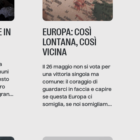
 IN
EUROPA: COSÌ
LONTANA, COSÌ
VICINA
a
Il 26 maggio non si vota per
muni
una vittoria singola ma
esto
comune: il coraggio di
ro
guardarci in faccia e capire
granti
se questa Europa ci
i di
somiglia, se noi somigliamo
cia,
a lei. Per provare a
rispondere, SenzaFiltro ha
do
indagato il mestiere della
ci
politica italiana ed europea,