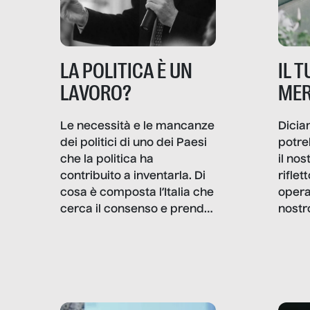
IL 
LA POLITICA È UN
MER
LAVORO?
Dicia
Le necessità e le mancanze
potre
dei politici di uno dei Paesi
il no
che la politica ha
rifle
contribuito a inventarla. Di
opera
cosa è composta l’Italia che
nostr
cerca il consenso e prende
concr
le decisioni?