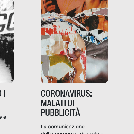
 I
CORONAVIRUS:
MALATI DI
PUBBLICITÀ
e e
i
La comunicazione