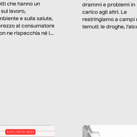
tti che hanno un
drammi e problemi in
sul lavoro,
carico agli altri. Le
mbiente e sulla salute,
restringiamo a campi 
prezzo al consumatore
temuti: le droghe, l’alcol
on ne rispecchia né il
gioco d’azzardo, e nel 
 né i lati in ombra. Da
mentiamo a noi stessi; 
ncerto a una borsa
nostre ossessioni ci s
ianale, da uno
anche il sesso, il lavor
phone fino a una
tecnologia – e la lista
glietta d’acqua, siamo
prosegue. Perché le
do di ripercorrere i
dipendenze sono molt
ssi alla base della
diffuse e subdole di q
zione di ciò che
saremmo disposti ad
 per scontato?
ammettere, e per ogni
o reportage è un
vittima c’è qualcuno c
o nel lavoro invisibile
trae un guadagno. In 
 gli oggetti e i servizi
reportage vediamo qu
anno la nostra vita
come.
diana.