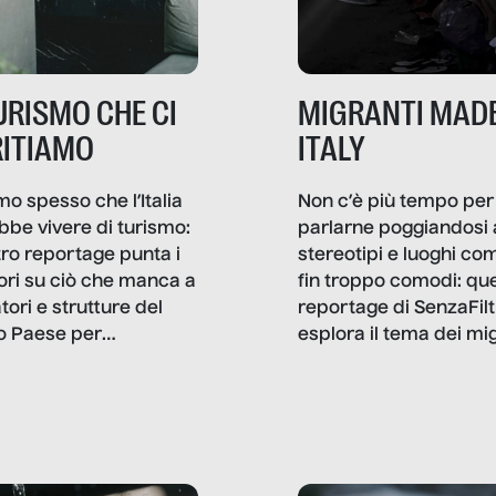
TURISMO CHE CI
MIGRANTI MADE
ITIAMO
ITALY
mo spesso che l’Italia
Non c’è più tempo per
bbe vivere di turismo:
parlarne poggiandosi 
stro reportage punta i
stereotipi e luoghi co
ttori su ciò che manca a
fin troppo comodi: qu
tori e strutture del
reportage di SenzaFilt
o Paese per
esplora il tema dei mi
etizzarlo.
sotto i molteplici profil
cui non arriva mai trac
compreso quello degli
immigrati che – quan
possono – addirittura 
ripensano.