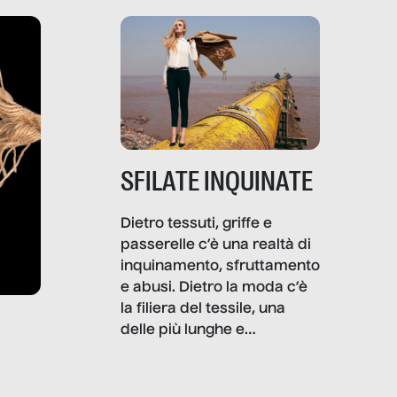
SFILATE INQUINATE
Dietro tessuti, griffe e
passerelle c’è una realtà di
inquinamento, sfruttamento
e abusi. Dietro la moda c’è
la filiera del tessile, una
delle più lunghe e
impattanti dal punto di vista
sociale e ambientale. In
questo reportage mettiamo