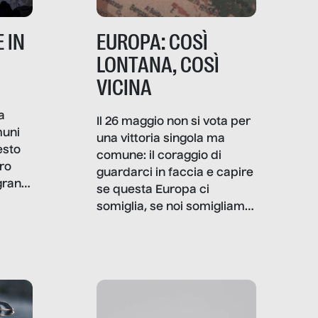
 IN
EUROPA: COSÌ
LONTANA, COSÌ
VICINA
a
Il 26 maggio non si vota per
muni
una vittoria singola ma
esto
comune: il coraggio di
ro
guardarci in faccia e capire
granti
se questa Europa ci
i di
somiglia, se noi somigliamo
cia,
a lei. Per provare a
rispondere, SenzaFiltro ha
do
indagato il mestiere della
ci
politica italiana ed europea,
che lingua parla e che
strumenti usa, come