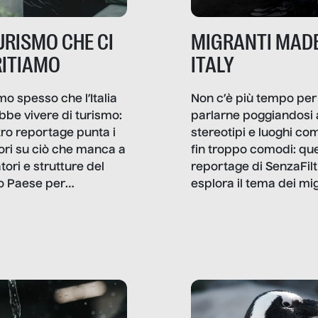
TURISMO CHE CI
MIGRANTI MADE
ITIAMO
ITALY
mo spesso che l’Italia
Non c’è più tempo per
bbe vivere di turismo:
parlarne poggiandosi 
stro reportage punta i
stereotipi e luoghi co
ttori su ciò che manca a
fin troppo comodi: qu
tori e strutture del
reportage di SenzaFilt
o Paese per
esplora il tema dei mi
etizzarlo.
sotto i molteplici profil
cui non arriva mai trac
compreso quello degli
immigrati che – quan
possono – addirittura 
ripensano.