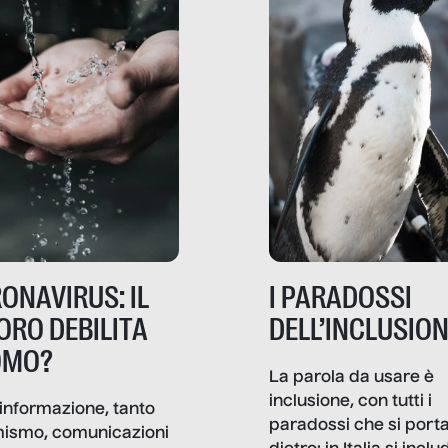
ONAVIRUS: IL
I PARADOSSI
ORO DEBILITA
DELL’INCLUSIO
OMO?
La parola da usare è
inclusione, con tutti i
informazione, tanto
paradossi che si port
mismo, comunicazioni