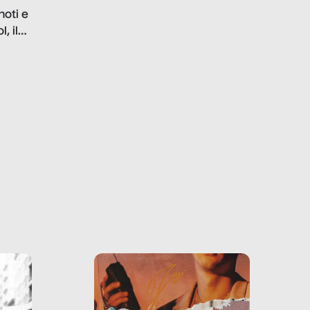
problematiche del settore e
noti e
la malafede dei grandi
, il
marchi.
farlo
tra le
ono
o e la
o più
uanto
he ne
questo
ale e