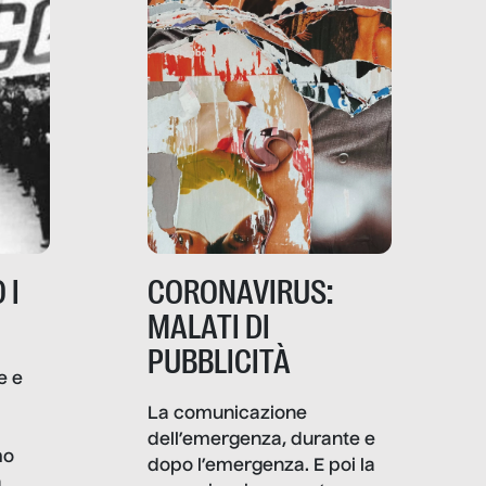
 I
CORONAVIRUS:
MALATI DI
PUBBLICITÀ
e e
i
La comunicazione
dell’emergenza, durante e
mo
dopo l’emergenza. E poi la
a