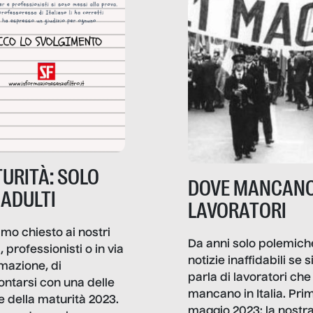
URITÀ: SOLO
DOVE MANCANO
 ADULTI
LAVORATORI
mo chiesto ai nostri
Da anni solo polemich
i, professionisti o in via
notizie inaffidabili se s
rmazione, di
parla di lavoratori che
ontarsi con una delle
mancano in Italia. Pri
e della maturità 2023.
maggio 2023: la nostr