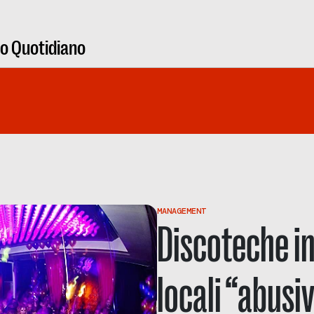
ro Quotidiano
MANAGEMENT
Discoteche in 
locali “abusi