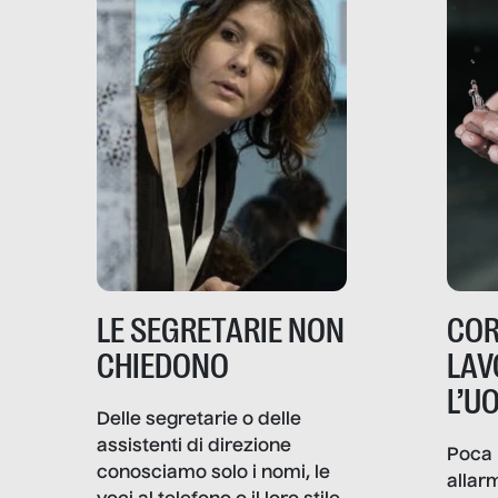
LE SEGRETARIE NON
COR
CHIEDONO
LAV
L’U
Delle segretarie o delle
assistenti di direzione
Poca 
conosciamo solo i nomi, le
allar