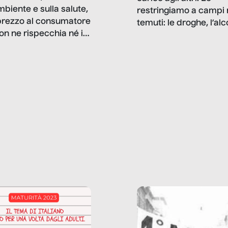
mbiente e sulla salute,
restringiamo a campi 
prezzo al consumatore
temuti: le droghe, l’alcol
on ne rispecchia né il
gioco d’azzardo, e nel 
 né i lati in ombra. Da
mentiamo a noi stessi; 
ncerto a una borsa
nostre ossessioni ci s
ianale, da uno
anche il sesso, il lavor
phone fino a una
tecnologia – e la lista
glietta d’acqua, siamo
prosegue. Perché le
do di ripercorrere i
dipendenze sono molt
ssi alla base della
diffuse e subdole di q
zione di ciò che
saremmo disposti ad
 per scontato?
ammettere, e per ogni
o reportage è un
vittima c’è qualcuno c
o nel lavoro invisibile
trae un guadagno. In 
 gli oggetti e i servizi
reportage vediamo qu
anno la nostra vita
come.
diana.