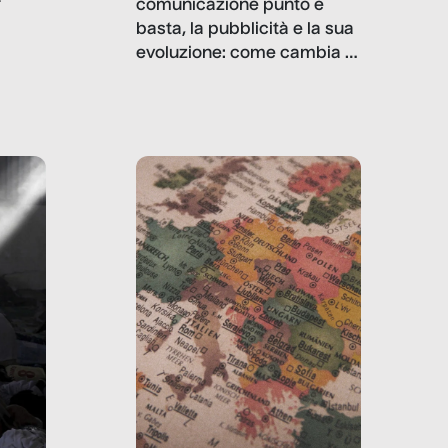
comunicazione punto e
basta, la pubblicità e la sua
, infografiche
evoluzione: come cambia il
filo rosso che dalle aziende
e e
porta ai clienti. Ne usciremo
ro
davvero migliori, sotto
ia,
questo punto di vista?
e,
,
izia,