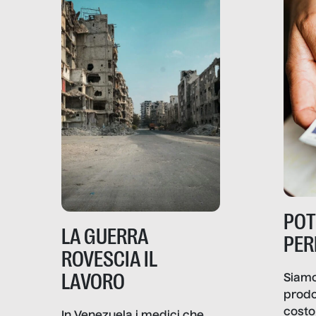
PO
LA GUERRA
PER
ROVESCIA IL
LAVORO
Siamo
prodo
costo 