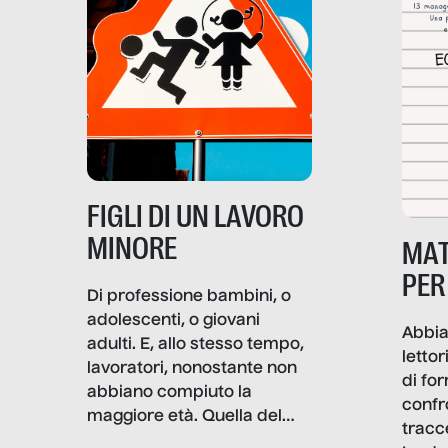
soprattutto nei luoghi di
lavoro rovescia la sua
frattura. Questo reportage
gravità.
nasce dall’idea che guerre
e crisi penetrino nel tessuto
più intimo delle società per
alterarne le molecole
professionali – e, attraverso
esse, il senso stesso della
dignità.
FIGLI DI UN LAVORO
MINORE
MAT
PER
Di professione bambini, o
adolescenti, o giovani
Abbia
adulti. E, allo stesso tempo,
lettor
lavoratori, nonostante non
di fo
abbiano compiuto la
confr
maggiore età. Quella del
tracc
lavoro minorile è una piaga