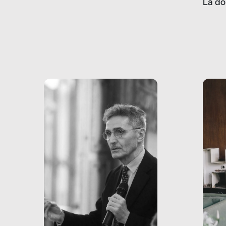
La do
con pesanti effetti
volev
psicologici e sociali, ed è
sapre
più vicina di quanto si pensi:
un te
non esiste solo nel Terzo
rispos
mondo, ma anche in Italia,
dove coinvolge 336.000
minori. […]