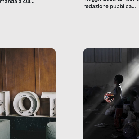
manda a cui
redazione pubblica
amo rispondere è:
dati, storie, interviste
mmo ancora scrivere
che raccontano come
ma, da adulti? Ecco le
stanno davvero le cos
te, nelle loro prove.
dove mancano davve
risorse. Sono la giustiz
la sanità, la ristorazion
la scuola, le fabbriche
la pubblica
amministrazione, l’edil
il sociale.