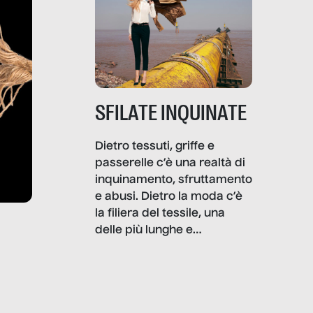
SFILATE INQUINATE
Dietro tessuti, griffe e
passerelle c’è una realtà di
inquinamento, sfruttamento
e abusi. Dietro la moda c’è
la filiera del tessile, una
delle più lunghe e
impattanti dal punto di vista
sociale e ambientale. In
questo reportage mettiamo
in luce le gravi