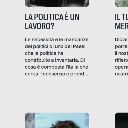
IL 
LA POLITICA È UN
MER
LAVORO?
Dicia
Le necessità e le mancanze
potre
dei politici di uno dei Paesi
il no
che la politica ha
rifle
contribuito a inventarla. Di
opera
cosa è composta l’Italia che
nostr
cerca il consenso e prende
concr
le decisioni?