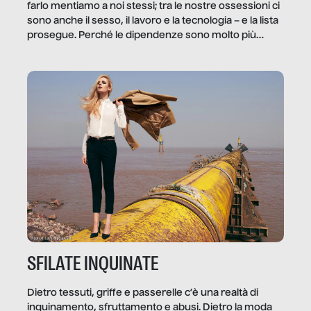
farlo mentiamo a noi stessi; tra le nostre ossessioni ci
sono anche il sesso, il lavoro e la tecnologia – e la lista
prosegue. Perché le dipendenze sono molto più
diffuse e subdole di quanto saremmo disposti ad
ammettere, e per ogni vittima c’è qualcuno che ne
trae un guadagno. In questo reportage vediamo
quale e come.
SFILATE INQUINATE
Dietro tessuti, griffe e passerelle c’è una realtà di
inquinamento, sfruttamento e abusi. Dietro la moda