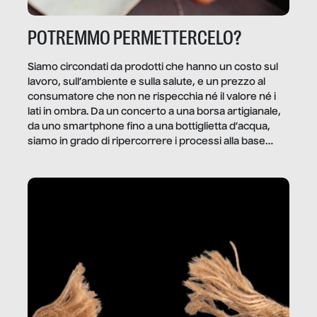
POTREMMO PERMETTERCELO?
Siamo circondati da prodotti che hanno un costo sul
lavoro, sull’ambiente e sulla salute, e un prezzo al
consumatore che non ne rispecchia né il valore né i
lati in ombra. Da un concerto a una borsa artigianale,
da uno smartphone fino a una bottiglietta d’acqua,
siamo in grado di ripercorrere i processi alla base
della produzione di ciò che diamo per scontato?
Questo reportage è un viaggio nel lavoro invisibile
dietro gli oggetti e i servizi che fanno la nostra vita
quotidiana.