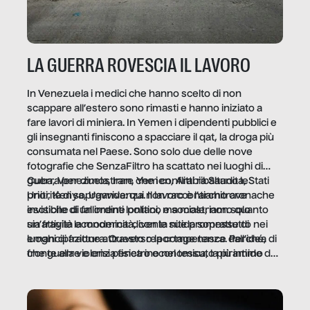
LA GUERRA ROVESCIA IL LAVORO
In Venezuela i medici che hanno scelto di non
scappare all’estero sono rimasti e hanno iniziato a
fare lavori di miniera. In Yemen i dipendenti pubblici e
gli insegnanti finiscono a spacciare il qat, la droga più
consumata nel Paese. Sono solo due delle nove
fotografie che SenzaFiltro ha scattato nei luoghi di
guerra per dimostrare che i conflitti ribaltano le
Cuba, Venezuela, Iran, Yemen, Arabia Saudita, Stati
priorità di sopravvivenza. Il lavoro è l’architrave
Uniti, Kenya, Uganda: qui non raccontiamo cronache
invisibile di un ordine politico e sociale, non solo
esotiche di fallimenti lontani, ma mostriamo quanto
un’attività economica: diventa nitida soprattutto nei
sia fragile la modernità, con le sue promesse di
luoghi di frattura. Questo reportage nasce dall’idea
emancipazione attraverso la competenza. Perché, di
che guerre e crisi penetrino nel tessuto più intimo
fronte alla violenza fisica o economica, la piramide del
delle società per alterarne le molecole professionali –
lavoro rovescia la sua gravità.
e, attraverso esse, il senso stesso della dignità.