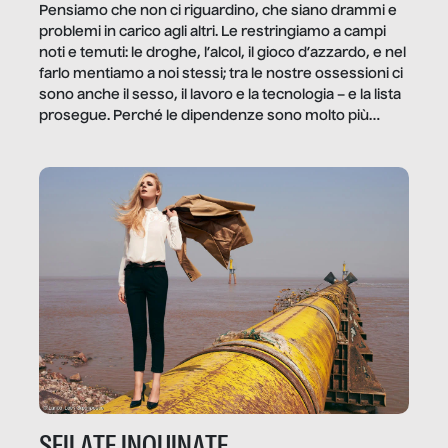
Pensiamo che non ci riguardino, che siano drammi e
problemi in carico agli altri. Le restringiamo a campi
noti e temuti: le droghe, l’alcol, il gioco d’azzardo, e nel
farlo mentiamo a noi stessi; tra le nostre ossessioni ci
sono anche il sesso, il lavoro e la tecnologia – e la lista
prosegue. Perché le dipendenze sono molto più
diffuse e subdole di quanto saremmo disposti ad
ammettere, e per ogni vittima c’è qualcuno che ne
trae un guadagno. In questo reportage vediamo
quale e come.
SFILATE INQUINATE