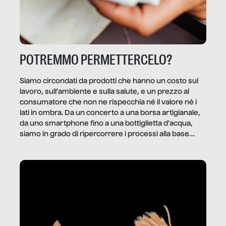
POTREMMO PERMETTERCELO?
Siamo circondati da prodotti che hanno un costo sul
lavoro, sull’ambiente e sulla salute, e un prezzo al
consumatore che non ne rispecchia né il valore né i
lati in ombra. Da un concerto a una borsa artigianale,
da uno smartphone fino a una bottiglietta d’acqua,
siamo in grado di ripercorrere i processi alla base
della produzione di ciò che diamo per scontato?
Questo reportage è un viaggio nel lavoro invisibile
dietro gli oggetti e i servizi che fanno la nostra vita
quotidiana.