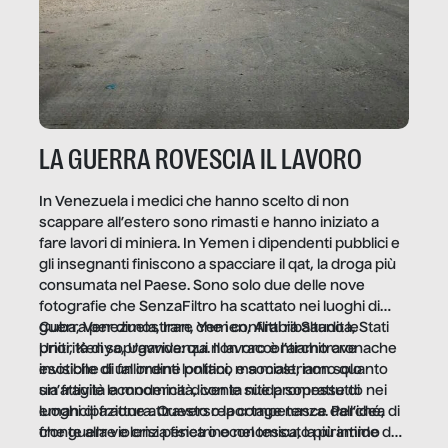
LA GUERRA ROVESCIA IL LAVORO
In Venezuela i medici che hanno scelto di non
scappare all’estero sono rimasti e hanno iniziato a
fare lavori di miniera. In Yemen i dipendenti pubblici e
gli insegnanti finiscono a spacciare il qat, la droga più
consumata nel Paese. Sono solo due delle nove
fotografie che SenzaFiltro ha scattato nei luoghi di
guerra per dimostrare che i conflitti ribaltano le
Cuba, Venezuela, Iran, Yemen, Arabia Saudita, Stati
priorità di sopravvivenza. Il lavoro è l’architrave
Uniti, Kenya, Uganda: qui non raccontiamo cronache
invisibile di un ordine politico e sociale, non solo
esotiche di fallimenti lontani, ma mostriamo quanto
un’attività economica: diventa nitida soprattutto nei
sia fragile la modernità, con le sue promesse di
luoghi di frattura. Questo reportage nasce dall’idea
emancipazione attraverso la competenza. Perché, di
che guerre e crisi penetrino nel tessuto più intimo
fronte alla violenza fisica o economica, la piramide del