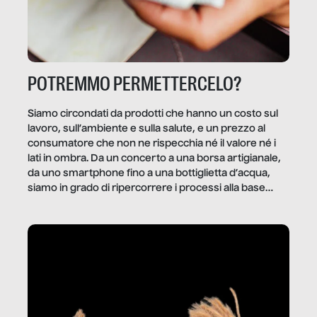
POTREMMO PERMETTERCELO?
Siamo circondati da prodotti che hanno un costo sul
lavoro, sull’ambiente e sulla salute, e un prezzo al
consumatore che non ne rispecchia né il valore né i
lati in ombra. Da un concerto a una borsa artigianale,
da uno smartphone fino a una bottiglietta d’acqua,
siamo in grado di ripercorrere i processi alla base
della produzione di ciò che diamo per scontato?
Questo reportage è un viaggio nel lavoro invisibile
dietro gli oggetti e i servizi che fanno la nostra vita
quotidiana.