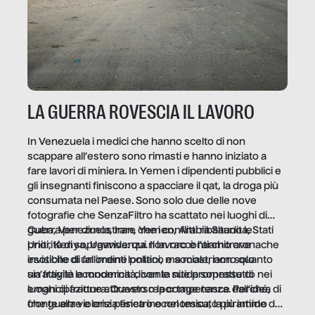
LA GUERRA ROVESCIA IL LAVORO
In Venezuela i medici che hanno scelto di non
scappare all’estero sono rimasti e hanno iniziato a
fare lavori di miniera. In Yemen i dipendenti pubblici e
gli insegnanti finiscono a spacciare il qat, la droga più
consumata nel Paese. Sono solo due delle nove
fotografie che SenzaFiltro ha scattato nei luoghi di
guerra per dimostrare che i conflitti ribaltano le
Cuba, Venezuela, Iran, Yemen, Arabia Saudita, Stati
priorità di sopravvivenza. Il lavoro è l’architrave
Uniti, Kenya, Uganda: qui non raccontiamo cronache
invisibile di un ordine politico e sociale, non solo
esotiche di fallimenti lontani, ma mostriamo quanto
un’attività economica: diventa nitida soprattutto nei
sia fragile la modernità, con le sue promesse di
luoghi di frattura. Questo reportage nasce dall’idea
emancipazione attraverso la competenza. Perché, di
che guerre e crisi penetrino nel tessuto più intimo
fronte alla violenza fisica o economica, la piramide del