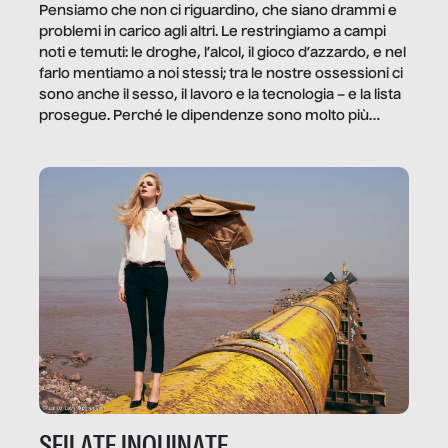
Pensiamo che non ci riguardino, che siano drammi e
problemi in carico agli altri. Le restringiamo a campi
noti e temuti: le droghe, l’alcol, il gioco d’azzardo, e nel
farlo mentiamo a noi stessi; tra le nostre ossessioni ci
sono anche il sesso, il lavoro e la tecnologia – e la lista
prosegue. Perché le dipendenze sono molto più
diffuse e subdole di quanto saremmo disposti ad
ammettere, e per ogni vittima c’è qualcuno che ne
trae un guadagno. In questo reportage vediamo
quale e come.
SFILATE INQUINATE