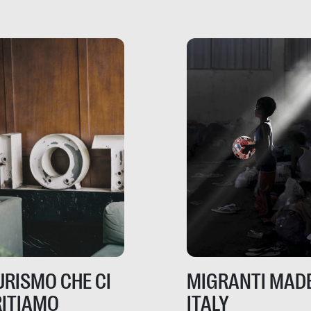
te, nelle loro prove.
dove mancano davve
risorse. Sono la giustiz
la sanità, la ristorazion
la scuola, le fabbriche
la pubblica
amministrazione, l’edil
il sociale.
TURISMO CHE CI
MIGRANTI MADE
ITIAMO
ITALY