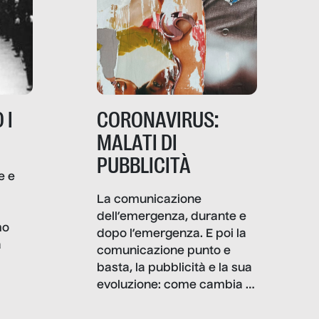
 I
CORONAVIRUS:
MALATI DI
PUBBLICITÀ
e e
i
La comunicazione
dell’emergenza, durante e
mo
dopo l’emergenza. E poi la
a
comunicazione punto e
basta, la pubblicità e la sua
, infografiche
evoluzione: come cambia il
filo rosso che dalle aziende
e e