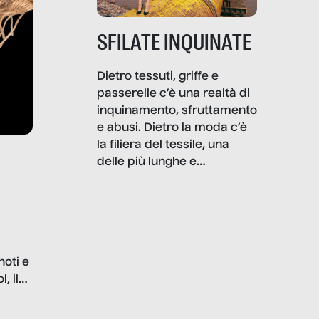
SFILATE INQUINATE
Dietro tessuti, griffe e
passerelle c’è una realtà di
inquinamento, sfruttamento
e abusi. Dietro la moda c’è
la filiera del tessile, una
delle più lunghe e
impattanti dal punto di vista
sociale e ambientale. In
questo reportage mettiamo
in luce le gravi
problematiche del settore e
noti e
la malafede dei grandi
, il
marchi.
farlo
tra le