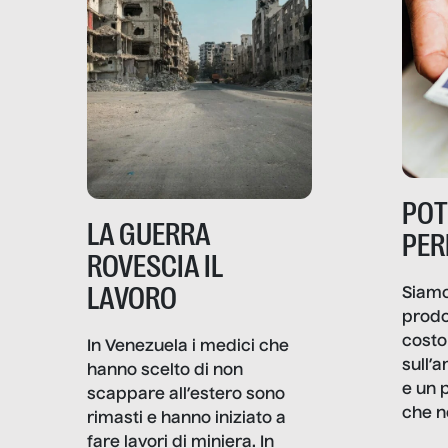
PO
LA GUERRA
PER
ROVESCIA IL
LAVORO
Siamo
prodo
costo 
In Venezuela i medici che
sull’a
hanno scelto di non
e un 
scappare all’estero sono
che n
rimasti e hanno iniziato a
valore
fare lavori di miniera. In