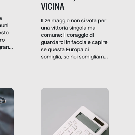
VICINA
a
Il 26 maggio non si vota per
muni
una vittoria singola ma
esto
comune: il coraggio di
ro
guardarci in faccia e capire
granti
se questa Europa ci
i di
somiglia, se noi somigliamo
cia,
a lei. Per provare a
rispondere, SenzaFiltro ha
do
indagato il mestiere della
ci
politica italiana ed europea,
che lingua parla e che
strumenti usa, come
comunica, quanto vale […]