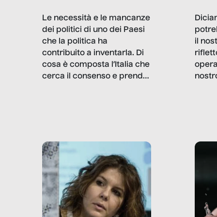
Dicia
Le necessità e le mancanze
potre
dei politici di uno dei Paesi
il no
che la politica ha
rifle
contribuito a inventarla. Di
opera
cosa è composta l’Italia che
nostr
cerca il consenso e prende
concr
le decisioni?