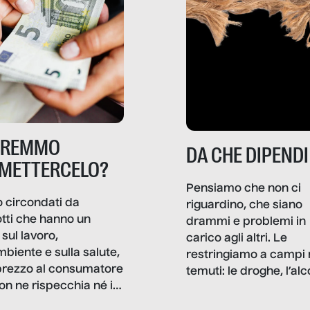
TREMMO
DA CHE DIPENDI
METTERCELO?
Pensiamo che non ci
 circondati da
riguardino, che siano
tti che hanno un
drammi e problemi in
sul lavoro,
carico agli altri. Le
mbiente e sulla salute,
restringiamo a campi 
prezzo al consumatore
temuti: le droghe, l’alcol
on ne rispecchia né il
gioco d’azzardo, e nel 
 né i lati in ombra. Da
mentiamo a noi stessi; 