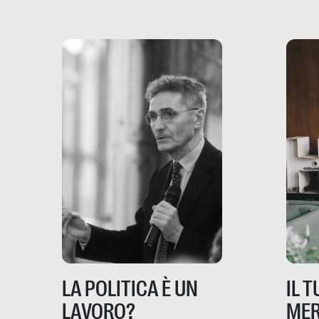
rispos
mondo, ma anche in Italia,
dove coinvolge 336.000
minori. […]
IL 
LA POLITICA È UN
MER
LAVORO?