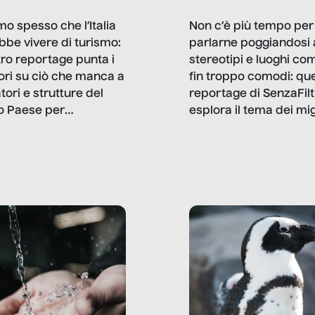
mo spesso che l’Italia
Non c’è più tempo per
bbe vivere di turismo:
parlarne poggiandosi 
stro reportage punta i
stereotipi e luoghi co
ttori su ciò che manca a
fin troppo comodi: qu
tori e strutture del
reportage di SenzaFilt
o Paese per
esplora il tema dei mi
etizzarlo.
sotto i molteplici profil
cui non arriva mai trac
compreso quello degli
immigrati che – quan
possono – addirittura 
ripensano.