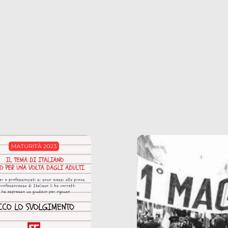
ncerto a una borsa
nostre ossessioni ci s
ianale, da uno
anche il sesso, il lavor
phone fino a una
tecnologia – e la lista
glietta d’acqua, siamo
prosegue. Perché le
do di ripercorrere i
dipendenze sono molt
ssi alla base della
diffuse e subdole di q
zione di ciò che
saremmo disposti ad
 per scontato?
ammettere, e per ogni
o reportage è un
vittima c’è qualcuno c
o nel lavoro invisibile
trae un guadagno. In 
 gli oggetti e i servizi
reportage vediamo qu
anno la nostra vita
come.
diana.