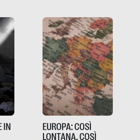
porta ai clienti. Ne usciremo
ro
davvero migliori, sotto
ia,
questo punto di vista?
e,
,
izia,
 IN
EUROPA: COSÌ
LONTANA, COSÌ