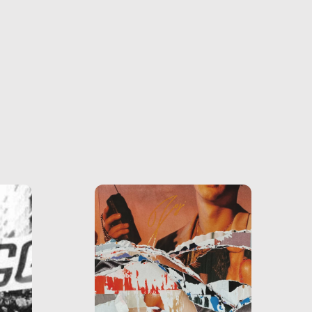
ono
o e la
o più
uanto
he ne
questo
ale e