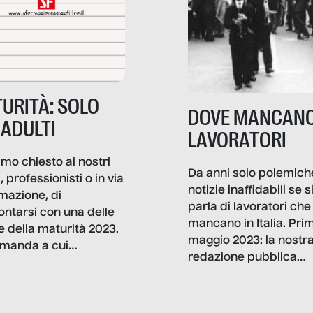
URITÀ: SOLO
DOVE MANCANO
 ADULTI
LAVORATORI
mo chiesto ai nostri
Da anni solo polemich
i, professionisti o in via
notizie inaffidabili se s
rmazione, di
parla di lavoratori che
ontarsi con una delle
mancano in Italia. Pri
e della maturità 2023.
maggio 2023: la nostr
manda a cui
redazione pubblica
amo rispondere è:
dati, storie, interviste
mmo ancora scrivere
che raccontano come
ma, da adulti? Ecco le
stanno davvero le cos