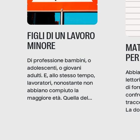
più intimo delle società per
alterarne le molecole
professionali – e, attraverso
esse, il senso stesso della
dignità.
FIGLI DI UN LAVORO
MINORE
MAT
PER
Di professione bambini, o
adolescenti, o giovani
Abbia
adulti. E, allo stesso tempo,
lettor
lavoratori, nonostante non
di fo
abbiano compiuto la
confr
maggiore età. Quella del
tracc
lavoro minorile è una piaga
La do
con pesanti effetti
volev
psicologici e sociali, ed è
sapre
più vicina di quanto si pensi:
un te
non esiste solo nel Terzo