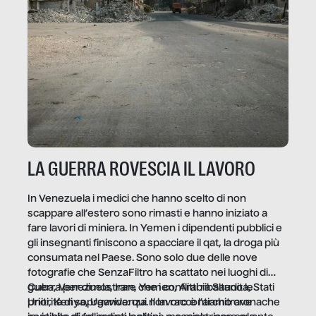
LA GUERRA ROVESCIA IL LAVORO
In Venezuela i medici che hanno scelto di non
scappare all’estero sono rimasti e hanno iniziato a
fare lavori di miniera. In Yemen i dipendenti pubblici e
gli insegnanti finiscono a spacciare il qat, la droga più
consumata nel Paese. Sono solo due delle nove
fotografie che SenzaFiltro ha scattato nei luoghi di
guerra per dimostrare che i conflitti ribaltano le
Cuba, Venezuela, Iran, Yemen, Arabia Saudita, Stati
priorità di sopravvivenza. Il lavoro è l’architrave
Uniti, Kenya, Uganda: qui non raccontiamo cronache