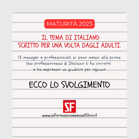
coinvolge 336.000 minori. […]