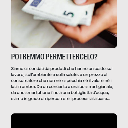
POTREMMO PERMETTERCELO?
Siamo circondati da prodotti che hanno un costo sul
lavoro, sull’ambiente e sulla salute, e un prezzo al
consumatore che non ne rispecchia né il valore né i
lati in ombra. Da un concerto a una borsa artigianale,
da uno smartphone fino a una bottiglietta d’acqua,
siamo in grado di ripercorrere i processi alla base
della produzione di ciò che diamo per scontato?
Questo reportage è un viaggio nel lavoro invisibile
dietro gli oggetti e i servizi che fanno la nostra vita
quotidiana.