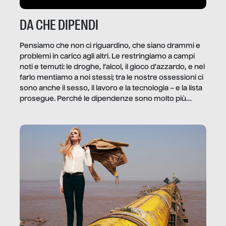
DA CHE DIPENDI
Pensiamo che non ci riguardino, che siano drammi e
problemi in carico agli altri. Le restringiamo a campi
noti e temuti: le droghe, l’alcol, il gioco d’azzardo, e nel
farlo mentiamo a noi stessi; tra le nostre ossessioni ci
sono anche il sesso, il lavoro e la tecnologia – e la lista
prosegue. Perché le dipendenze sono molto più
diffuse e subdole di quanto saremmo disposti ad
ammettere, e per ogni vittima c’è qualcuno che ne
trae un guadagno. In questo reportage vediamo
quale e come.