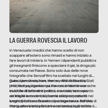
LA GUERRA ROVESCIA IL LAVORO
In Venezuela i medici che hanno scelto di non
scappare all’estero sono rimasti e hanno iniziato a
fare lavori di miniera. In Yemen i dipendenti pubblici e
gli insegnanti finiscono a spacciare il qat, la droga più
consumata nel Paese. Sono solo due delle nove
fotografie che SenzaFiltro ha scattato nei luoghi di
guerra per dimostrare che i conflitti ribaltano le
Cuba, Venezuela, Iran, Yemen, Arabia Saudita, Stati
priorità di sopravvivenza. Il lavoro è l’architrave
Uniti, Kenya, Uganda: qui non raccontiamo cronache
invisibile di un ordine politico e sociale, non solo
esotiche di fallimenti lontani, ma mostriamo quanto
un’attività economica: diventa nitida soprattutto nei
sia fragile la modernità, con le sue promesse di
luoghi di frattura. Questo reportage nasce dall’idea
emancipazione attraverso la competenza. Perché, di
che guerre e crisi penetrino nel tessuto più intimo
fronte alla violenza fisica o economica, la piramide del