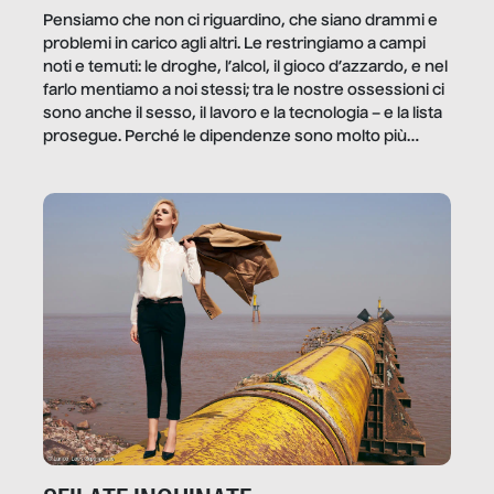
Pensiamo che non ci riguardino, che siano drammi e
problemi in carico agli altri. Le restringiamo a campi
noti e temuti: le droghe, l’alcol, il gioco d’azzardo, e nel
farlo mentiamo a noi stessi; tra le nostre ossessioni ci
sono anche il sesso, il lavoro e la tecnologia – e la lista
prosegue. Perché le dipendenze sono molto più
diffuse e subdole di quanto saremmo disposti ad
ammettere, e per ogni vittima c’è qualcuno che ne
trae un guadagno. In questo reportage vediamo
quale e come.