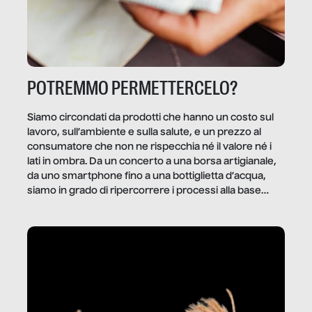
POTREMMO PERMETTERCELO?
Siamo circondati da prodotti che hanno un costo sul
lavoro, sull’ambiente e sulla salute, e un prezzo al
consumatore che non ne rispecchia né il valore né i
lati in ombra. Da un concerto a una borsa artigianale,
da uno smartphone fino a una bottiglietta d’acqua,
siamo in grado di ripercorrere i processi alla base
della produzione di ciò che diamo per scontato?
Questo reportage è un viaggio nel lavoro invisibile
dietro gli oggetti e i servizi che fanno la nostra vita
quotidiana.