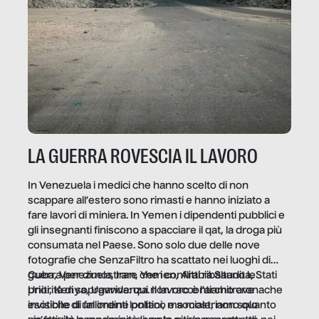
LA GUERRA ROVESCIA IL LAVORO
In Venezuela i medici che hanno scelto di non
scappare all’estero sono rimasti e hanno iniziato a
fare lavori di miniera. In Yemen i dipendenti pubblici e
gli insegnanti finiscono a spacciare il qat, la droga più
consumata nel Paese. Sono solo due delle nove
fotografie che SenzaFiltro ha scattato nei luoghi di
guerra per dimostrare che i conflitti ribaltano le
Cuba, Venezuela, Iran, Yemen, Arabia Saudita, Stati
priorità di sopravvivenza. Il lavoro è l’architrave
Uniti, Kenya, Uganda: qui non raccontiamo cronache
invisibile di un ordine politico e sociale, non solo
esotiche di fallimenti lontani, ma mostriamo quanto