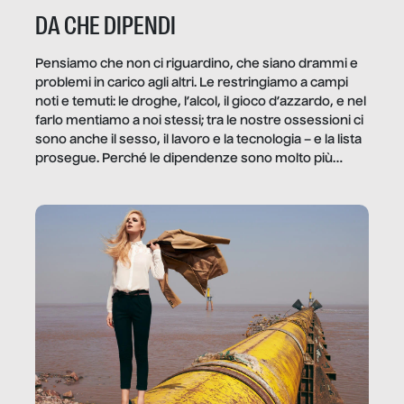
DA CHE DIPENDI
Pensiamo che non ci riguardino, che siano drammi e
problemi in carico agli altri. Le restringiamo a campi
noti e temuti: le droghe, l’alcol, il gioco d’azzardo, e nel
farlo mentiamo a noi stessi; tra le nostre ossessioni ci
sono anche il sesso, il lavoro e la tecnologia – e la lista
prosegue. Perché le dipendenze sono molto più
diffuse e subdole di quanto saremmo disposti ad
ammettere, e per ogni vittima c’è qualcuno che ne
trae un guadagno. In questo reportage vediamo
quale e come.