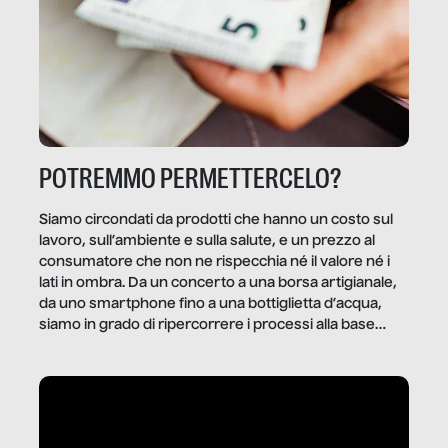
POTREMMO PERMETTERCELO?
Siamo circondati da prodotti che hanno un costo sul
lavoro, sull’ambiente e sulla salute, e un prezzo al
consumatore che non ne rispecchia né il valore né i
lati in ombra. Da un concerto a una borsa artigianale,
da uno smartphone fino a una bottiglietta d’acqua,
siamo in grado di ripercorrere i processi alla base
della produzione di ciò che diamo per scontato?
Questo reportage è un viaggio nel lavoro invisibile
dietro gli oggetti e i servizi che fanno la nostra vita
quotidiana.