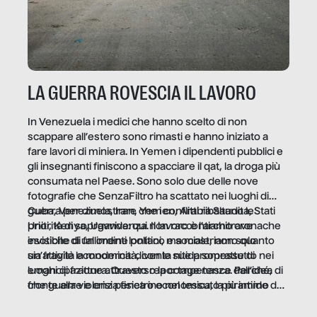
LA GUERRA ROVESCIA IL LAVORO
In Venezuela i medici che hanno scelto di non
scappare all’estero sono rimasti e hanno iniziato a
fare lavori di miniera. In Yemen i dipendenti pubblici e
gli insegnanti finiscono a spacciare il qat, la droga più
consumata nel Paese. Sono solo due delle nove
fotografie che SenzaFiltro ha scattato nei luoghi di
guerra per dimostrare che i conflitti ribaltano le
Cuba, Venezuela, Iran, Yemen, Arabia Saudita, Stati
priorità di sopravvivenza. Il lavoro è l’architrave
Uniti, Kenya, Uganda: qui non raccontiamo cronache
invisibile di un ordine politico e sociale, non solo
esotiche di fallimenti lontani, ma mostriamo quanto
un’attività economica: diventa nitida soprattutto nei
sia fragile la modernità, con le sue promesse di
luoghi di frattura. Questo reportage nasce dall’idea
emancipazione attraverso la competenza. Perché, di
che guerre e crisi penetrino nel tessuto più intimo
fronte alla violenza fisica o economica, la piramide del
delle società per alterarne le molecole professionali –
lavoro rovescia la sua gravità.
e, attraverso esse, il senso stesso della dignità.