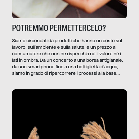
POTREMMO PERMETTERCELO?
Siamo circondati da prodotti che hanno un costo sul
lavoro, sull’ambiente e sulla salute, e un prezzo al
consumatore che non ne rispecchia né il valore né i
lati in ombra. Da un concerto a una borsa artigianale,
da uno smartphone fino a una bottiglietta d’acqua,
siamo in grado di ripercorrere i processi alla base
della produzione di ciò che diamo per scontato?
Questo reportage è un viaggio nel lavoro invisibile
dietro gli oggetti e i servizi che fanno la nostra vita
quotidiana.