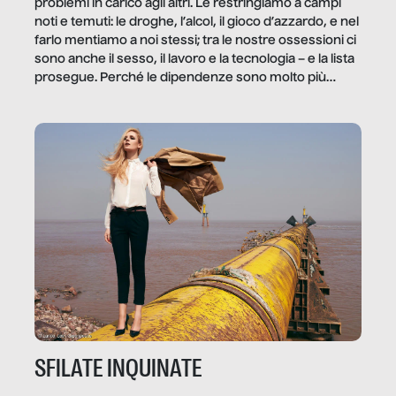
problemi in carico agli altri. Le restringiamo a campi
noti e temuti: le droghe, l’alcol, il gioco d’azzardo, e nel
farlo mentiamo a noi stessi; tra le nostre ossessioni ci
sono anche il sesso, il lavoro e la tecnologia – e la lista
prosegue. Perché le dipendenze sono molto più
diffuse e subdole di quanto saremmo disposti ad
ammettere, e per ogni vittima c’è qualcuno che ne
trae un guadagno. In questo reportage vediamo
quale e come.
SFILATE INQUINATE