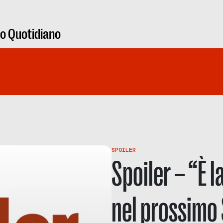
ro Quotidiano
SPOILER
Spoiler – “È l
nel prossimo 