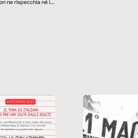
on ne rispecchia né il
gioco d’azzardo, e nel 
 né i lati in ombra. Da
mentiamo a noi stessi; 
ncerto a una borsa
nostre ossessioni ci s
ianale, da uno
anche il sesso, il lavor
phone fino a una
tecnologia – e la lista
glietta d’acqua, siamo
prosegue. Perché le
do di ripercorrere i
dipendenze sono molt
ssi alla base della
diffuse e subdole di q
zione di ciò che
saremmo disposti ad
 per scontato?
ammettere, e per ogni
o reportage è un
vittima c’è qualcuno c
o nel lavoro invisibile
trae un guadagno. In 
 gli oggetti e i servizi
reportage vediamo qu
anno la nostra vita
come.
diana.