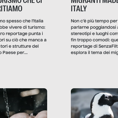
TURISMO CHE CI
MIGRANTI MADE
ITIAMO
ITALY
mo spesso che l’Italia
Non c’è più tempo per
bbe vivere di turismo:
parlarne poggiandosi 
stro reportage punta i
stereotipi e luoghi co
ttori su ciò che manca a
fin troppo comodi: qu
tori e strutture del
reportage di SenzaFilt
o Paese per
esplora il tema dei mi
etizzarlo.
sotto i molteplici profil
cui non arriva mai trac
compreso quello degli
immigrati che – quan
possono – addirittura 
ripensano.