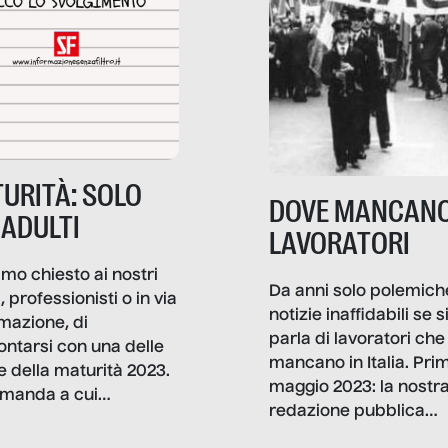
URITÀ: SOLO
DOVE MANCANO
 ADULTI
LAVORATORI
mo chiesto ai nostri
Da anni solo polemich
i, professionisti o in via
notizie inaffidabili se s
rmazione, di
parla di lavoratori che
ontarsi con una delle
mancano in Italia. Pri
e della maturità 2023.
maggio 2023: la nostr
manda a cui
redazione pubblica
amo rispondere è:
dati, storie, interviste
mmo ancora scrivere