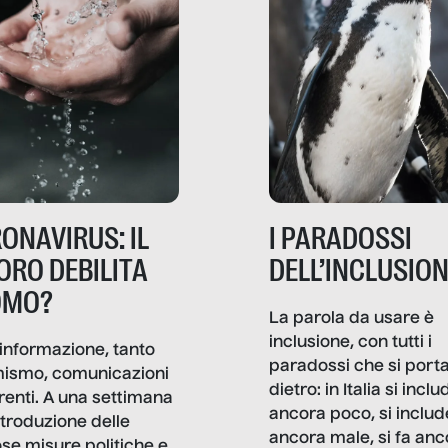
ONAVIRUS: IL
I PARADOSSI
ORO DEBILITA
DELL’INCLUSIO
OMO?
La parola da usare è
inclusione, con tutti i
informazione, tanto
paradossi che si port
mismo, comunicazioni
dietro: in Italia si inclu
renti. A una settimana
ancora poco, si includ
ntroduzione delle
ancora male, si fa anc
ose misure politiche e