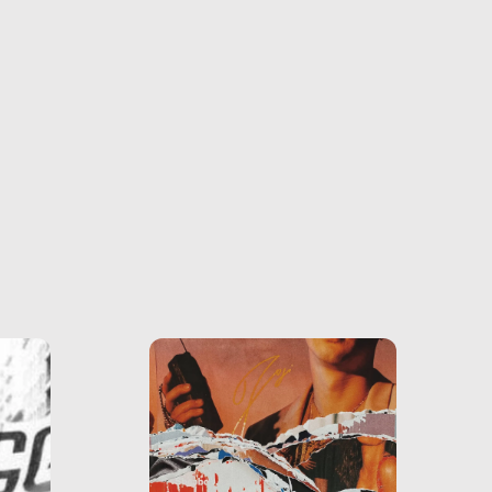
farlo
tra le
ono
o e la
o più
uanto
he ne
questo
ale e