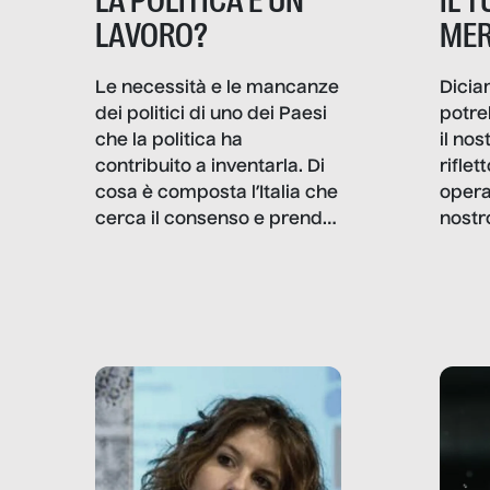
IL 
LA POLITICA È UN
MER
LAVORO?
Dicia
Le necessità e le mancanze
potre
dei politici di uno dei Paesi
il no
che la politica ha
rifle
contribuito a inventarla. Di
opera
cosa è composta l’Italia che
nostr
cerca il consenso e prende
concr
le decisioni?