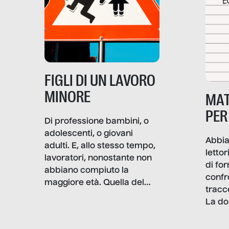
e crisi penetrino nel tessuto
più intimo delle società per
alterarne le molecole
professionali – e, attraverso
esse, il senso stesso della
dignità.
FIGLI DI UN LAVORO
MINORE
MAT
PER
Di professione bambini, o
adolescenti, o giovani
Abbia
adulti. E, allo stesso tempo,
lettor
lavoratori, nonostante non
di fo
abbiano compiuto la
confr
maggiore età. Quella del
tracc
lavoro minorile è una piaga
La do
con pesanti effetti
volev
psicologici e sociali, ed è
sapre