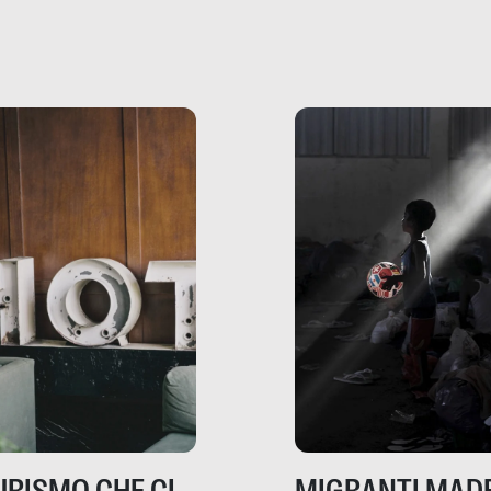
che raccontano come
ma, da adulti? Ecco le
stanno davvero le cos
te, nelle loro prove.
dove mancano davve
risorse. Sono la giustiz
la sanità, la ristorazion
la scuola, le fabbriche
la pubblica
amministrazione, l’edil
il sociale.