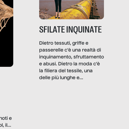
SFILATE INQUINATE
Dietro tessuti, griffe e
passerelle c’è una realtà di
inquinamento, sfruttamento
e abusi. Dietro la moda c’è
la filiera del tessile, una
delle più lunghe e
impattanti dal punto di vista
sociale e ambientale. In
questo reportage mettiamo
in luce le gravi
problematiche del settore e
noti e
la malafede dei grandi
, il
marchi.