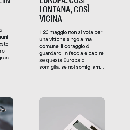
 IN
EUROPA: COSÌ
LONTANA, COSÌ
VICINA
a
Il 26 maggio non si vota per
muni
una vittoria singola ma
esto
comune: il coraggio di
ro
guardarci in faccia e capire
granti
se questa Europa ci
i di
somiglia, se noi somigliamo
cia,
a lei. Per provare a
rispondere, SenzaFiltro ha
do
indagato il mestiere della
ci
politica italiana ed europea,
che lingua parla e che
strumenti usa, come
comunica, quanto vale […]