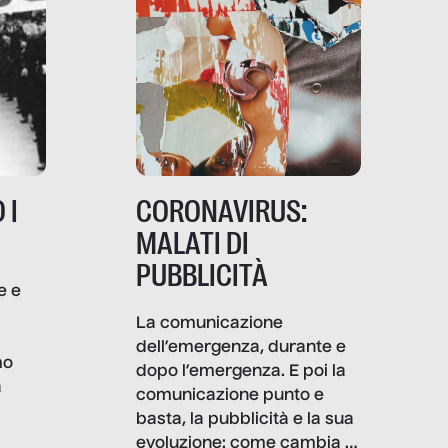
 I
CORONAVIRUS:
MALATI DI
PUBBLICITÀ
e e
i
La comunicazione
dell’emergenza, durante e
mo
dopo l’emergenza. E poi la
a
comunicazione punto e
basta, la pubblicità e la sua
, infografiche
evoluzione: come cambia il