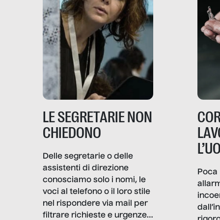
LE SEGRETARIE NON
COR
CHIEDONO
LAV
L’U
Delle segretarie o delle
assistenti di direzione
Poca 
conosciamo solo i nomi, le
allar
voci al telefono o il loro stile
incoe
nel rispondere via mail per
dall’i
filtrare richieste e urgenze. I
rigor