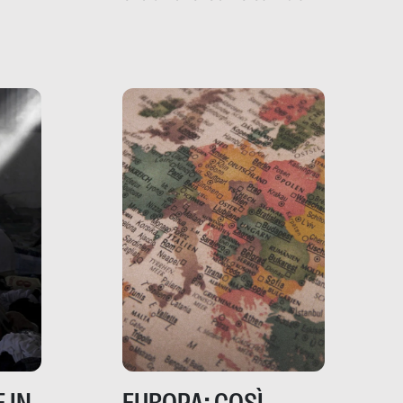
filo rosso che dalle aziende
e e
porta ai clienti. Ne usciremo
ro
davvero migliori, sotto
ia,
questo punto di vista?
e,
,
izia,