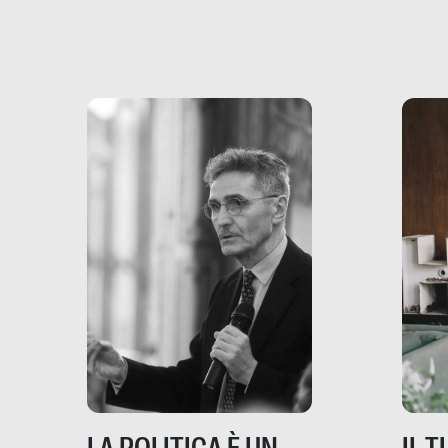
più vicina di quanto si pensi:
un te
non esiste solo nel Terzo
rispos
mondo, ma anche in Italia,
dove coinvolge 336.000
minori. […]