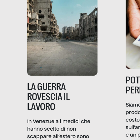
PO
LA GUERRA
PER
ROVESCIA IL
LAVORO
Siamo
prodo
costo 
In Venezuela i medici che
sull’a
hanno scelto di non
e un 
scappare all’estero sono