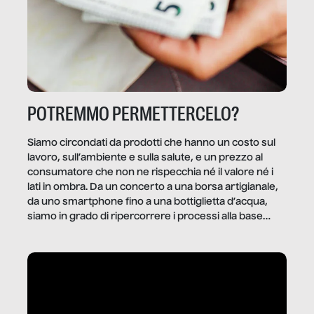
POTREMMO PERMETTERCELO?
Siamo circondati da prodotti che hanno un costo sul
lavoro, sull’ambiente e sulla salute, e un prezzo al
consumatore che non ne rispecchia né il valore né i
lati in ombra. Da un concerto a una borsa artigianale,
da uno smartphone fino a una bottiglietta d’acqua,
siamo in grado di ripercorrere i processi alla base
della produzione di ciò che diamo per scontato?
Questo reportage è un viaggio nel lavoro invisibile
dietro gli oggetti e i servizi che fanno la nostra vita
quotidiana.