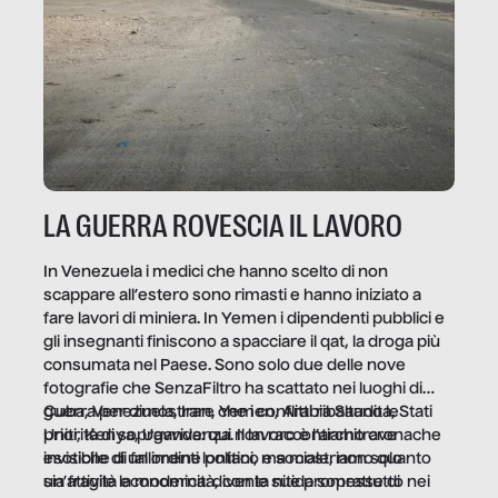
LA GUERRA ROVESCIA IL LAVORO
In Venezuela i medici che hanno scelto di non
scappare all’estero sono rimasti e hanno iniziato a
fare lavori di miniera. In Yemen i dipendenti pubblici e
gli insegnanti finiscono a spacciare il qat, la droga più
consumata nel Paese. Sono solo due delle nove
fotografie che SenzaFiltro ha scattato nei luoghi di
guerra per dimostrare che i conflitti ribaltano le
Cuba, Venezuela, Iran, Yemen, Arabia Saudita, Stati
priorità di sopravvivenza. Il lavoro è l’architrave
Uniti, Kenya, Uganda: qui non raccontiamo cronache
invisibile di un ordine politico e sociale, non solo
esotiche di fallimenti lontani, ma mostriamo quanto
un’attività economica: diventa nitida soprattutto nei
sia fragile la modernità, con le sue promesse di