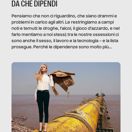
DA CHE DIPENDI
Pensiamo che non ci riguardino, che siano drammi e
problemi in carico agli altri. Le restringiamo a campi
noti e temuti: le droghe, l’alcol, il gioco d’azzardo, e nel
farlo mentiamo a noi stessi; tra le nostre ossessioni ci
sono anche il sesso, il lavoro e la tecnologia – e la lista
prosegue. Perché le dipendenze sono molto più
diffuse e subdole di quanto saremmo disposti ad
ammettere, e per ogni vittima c’è qualcuno che ne
trae un guadagno. In questo reportage vediamo
quale e come.