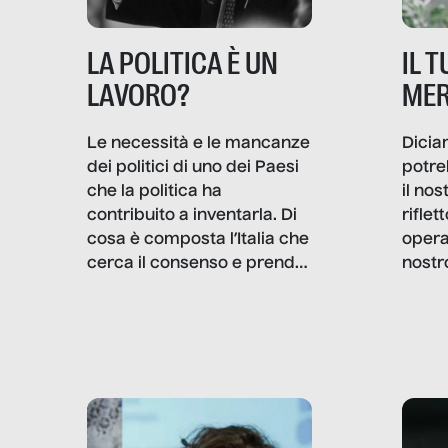
IL 
LA POLITICA È UN
MER
LAVORO?
Dicia
Le necessità e le mancanze
potre
dei politici di uno dei Paesi
il no
che la politica ha
rifle
contribuito a inventarla. Di
opera
cosa è composta l’Italia che
nostr
cerca il consenso e prende
concr
le decisioni?