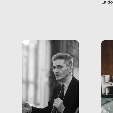
La do
con pesanti effetti
volev
psicologici e sociali, ed è
sapre
più vicina di quanto si pensi:
un te
non esiste solo nel Terzo
rispos
mondo, ma anche in Italia,
dove coinvolge 336.000
minori. […]