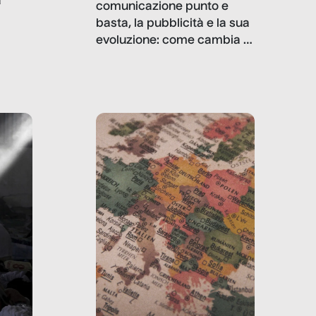
a
comunicazione punto e
basta, la pubblicità e la sua
, infografiche
evoluzione: come cambia il
filo rosso che dalle aziende
e e
porta ai clienti. Ne usciremo
ro
davvero migliori, sotto
ia,
questo punto di vista?
e,
,
izia,