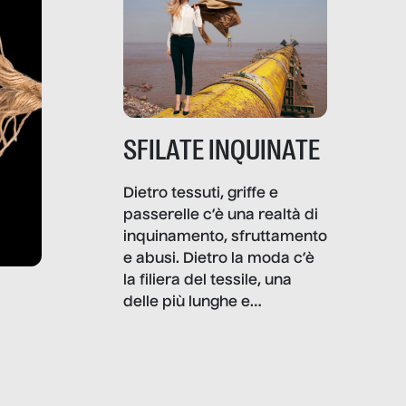
SFILATE INQUINATE
Dietro tessuti, griffe e
passerelle c’è una realtà di
inquinamento, sfruttamento
e abusi. Dietro la moda c’è
la filiera del tessile, una
delle più lunghe e
impattanti dal punto di vista
sociale e ambientale. In
questo reportage mettiamo
in luce le gravi