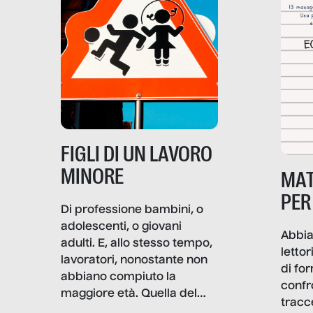
soprattutto nei luoghi di
lavoro rovescia la sua
frattura. Questo reportage
gravità.
nasce dall’idea che guerre
e crisi penetrino nel tessuto
più intimo delle società per
alterarne le molecole
professionali – e, attraverso
esse, il senso stesso della
dignità.
FIGLI DI UN LAVORO
MINORE
MAT
PER
Di professione bambini, o
adolescenti, o giovani
Abbia
adulti. E, allo stesso tempo,
lettor
lavoratori, nonostante non
di fo
abbiano compiuto la
confr
maggiore età. Quella del
tracc
lavoro minorile è una piaga