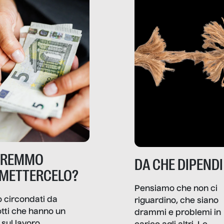
TREMMO
DA CHE DIPENDI
METTERCELO?
Pensiamo che non ci
 circondati da
riguardino, che siano
tti che hanno un
drammi e problemi in
sul lavoro,