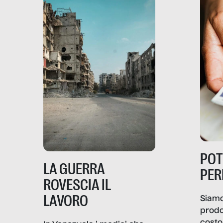
PO
LA GUERRA
PER
ROVESCIA IL
LAVORO
Siamo
prodo
costo 