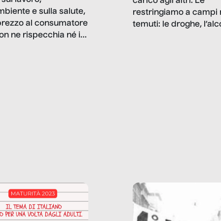
carico agli altri. Le
mbiente e sulla salute,
restringiamo a campi 
prezzo al consumatore
temuti: le droghe, l’alcol
on ne rispecchia né il
gioco d’azzardo, e nel 
 né i lati in ombra. Da
mentiamo a noi stessi; 
ncerto a una borsa
nostre ossessioni ci s
ianale, da uno
anche il sesso, il lavor
phone fino a una
tecnologia – e la lista
glietta d’acqua, siamo
prosegue. Perché le
do di ripercorrere i
dipendenze sono molt
ssi alla base della
diffuse e subdole di q
zione di ciò che
saremmo disposti ad
 per scontato?
ammettere, e per ogni
o reportage è un
vittima c’è qualcuno c
o nel lavoro invisibile
trae un guadagno. In 
 gli oggetti e i servizi
reportage vediamo qu
anno la nostra vita
come.
diana.