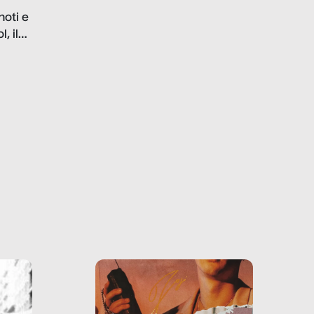
problematiche del settore e
noti e
la malafede dei grandi
, il
marchi.
farlo
tra le
ono
o e la
o più
uanto
he ne
questo
ale e