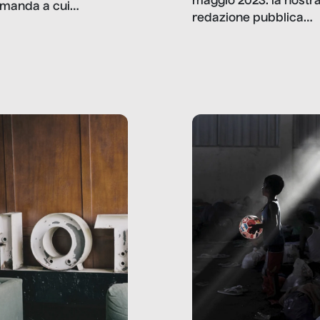
maggio 2023: la nostr
manda a cui
redazione pubblica
amo rispondere è:
dati, storie, interviste
mmo ancora scrivere
che raccontano come
ma, da adulti? Ecco le
stanno davvero le cos
te, nelle loro prove.
dove mancano davve
risorse. Sono la giustiz
la sanità, la ristorazion
la scuola, le fabbriche
la pubblica
amministrazione, l’edil
il sociale.