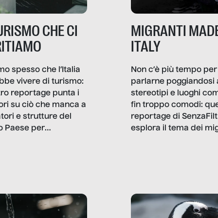
TURISMO CHE CI
MIGRANTI MADE
ITIAMO
ITALY
mo spesso che l’Italia
Non c’è più tempo per
bbe vivere di turismo:
parlarne poggiandosi 
stro reportage punta i
stereotipi e luoghi co
ttori su ciò che manca a
fin troppo comodi: qu
tori e strutture del
reportage di SenzaFilt
o Paese per
esplora il tema dei mi
etizzarlo.
sotto i molteplici profil
cui non arriva mai trac
compreso quello degli
immigrati che – quan
possono – addirittura 
ripensano.