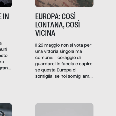
 IN
EUROPA: COSÌ
LONTANA, COSÌ
VICINA
a
Il 26 maggio non si vota per
muni
una vittoria singola ma
esto
comune: il coraggio di
ro
guardarci in faccia e capire
granti
se questa Europa ci
i di
somiglia, se noi somigliamo
cia,
a lei. Per provare a
rispondere, SenzaFiltro ha
do
indagato il mestiere della
ci
politica italiana ed europea,
che lingua parla e che
strumenti usa, come