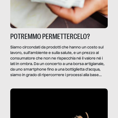
POTREMMO PERMETTERCELO?
Siamo circondati da prodotti che hanno un costo sul
lavoro, sull’ambiente e sulla salute, e un prezzo al
consumatore che non ne rispecchia né il valore né i
lati in ombra. Da un concerto a una borsa artigianale,
da uno smartphone fino a una bottiglietta d’acqua,
siamo in grado di ripercorrere i processi alla base
della produzione di ciò che diamo per scontato?
Questo reportage è un viaggio nel lavoro invisibile
dietro gli oggetti e i servizi che fanno la nostra vita
quotidiana.