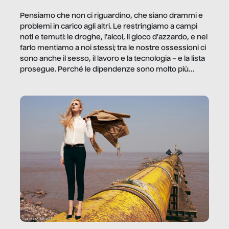
Pensiamo che non ci riguardino, che siano drammi e
problemi in carico agli altri. Le restringiamo a campi
noti e temuti: le droghe, l’alcol, il gioco d’azzardo, e nel
farlo mentiamo a noi stessi; tra le nostre ossessioni ci
sono anche il sesso, il lavoro e la tecnologia – e la lista
prosegue. Perché le dipendenze sono molto più
diffuse e subdole di quanto saremmo disposti ad
ammettere, e per ogni vittima c’è qualcuno che ne
trae un guadagno. In questo reportage vediamo
quale e come.