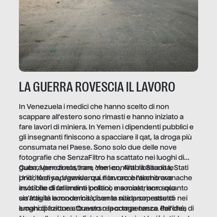
LA GUERRA ROVESCIA IL LAVORO
In Venezuela i medici che hanno scelto di non
scappare all’estero sono rimasti e hanno iniziato a
fare lavori di miniera. In Yemen i dipendenti pubblici e
gli insegnanti finiscono a spacciare il qat, la droga più
consumata nel Paese. Sono solo due delle nove
fotografie che SenzaFiltro ha scattato nei luoghi di
guerra per dimostrare che i conflitti ribaltano le
Cuba, Venezuela, Iran, Yemen, Arabia Saudita, Stati
priorità di sopravvivenza. Il lavoro è l’architrave
Uniti, Kenya, Uganda: qui non raccontiamo cronache
invisibile di un ordine politico e sociale, non solo
esotiche di fallimenti lontani, ma mostriamo quanto
un’attività economica: diventa nitida soprattutto nei
sia fragile la modernità, con le sue promesse di
luoghi di frattura. Questo reportage nasce dall’idea
emancipazione attraverso la competenza. Perché, di