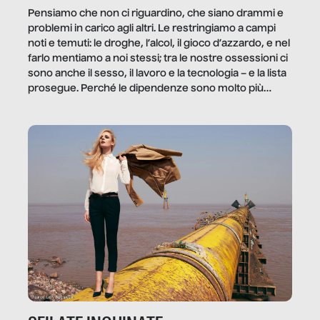
Pensiamo che non ci riguardino, che siano drammi e
problemi in carico agli altri. Le restringiamo a campi
noti e temuti: le droghe, l’alcol, il gioco d’azzardo, e nel
farlo mentiamo a noi stessi; tra le nostre ossessioni ci
sono anche il sesso, il lavoro e la tecnologia – e la lista
prosegue. Perché le dipendenze sono molto più
diffuse e subdole di quanto saremmo disposti ad
ammettere, e per ogni vittima c’è qualcuno che ne
trae un guadagno. In questo reportage vediamo
quale e come.