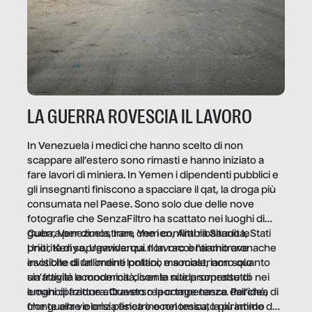
LA GUERRA ROVESCIA IL LAVORO
In Venezuela i medici che hanno scelto di non
scappare all’estero sono rimasti e hanno iniziato a
fare lavori di miniera. In Yemen i dipendenti pubblici e
gli insegnanti finiscono a spacciare il qat, la droga più
consumata nel Paese. Sono solo due delle nove
fotografie che SenzaFiltro ha scattato nei luoghi di
guerra per dimostrare che i conflitti ribaltano le
Cuba, Venezuela, Iran, Yemen, Arabia Saudita, Stati
priorità di sopravvivenza. Il lavoro è l’architrave
Uniti, Kenya, Uganda: qui non raccontiamo cronache
invisibile di un ordine politico e sociale, non solo
esotiche di fallimenti lontani, ma mostriamo quanto
un’attività economica: diventa nitida soprattutto nei
sia fragile la modernità, con le sue promesse di
luoghi di frattura. Questo reportage nasce dall’idea
emancipazione attraverso la competenza. Perché, di
che guerre e crisi penetrino nel tessuto più intimo
fronte alla violenza fisica o economica, la piramide del