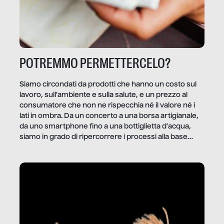
POTREMMO PERMETTERCELO?
Siamo circondati da prodotti che hanno un costo sul
lavoro, sull’ambiente e sulla salute, e un prezzo al
consumatore che non ne rispecchia né il valore né i
lati in ombra. Da un concerto a una borsa artigianale,
da uno smartphone fino a una bottiglietta d’acqua,
siamo in grado di ripercorrere i processi alla base
della produzione di ciò che diamo per scontato?
Questo reportage è un viaggio nel lavoro invisibile
dietro gli oggetti e i servizi che fanno la nostra vita
quotidiana.