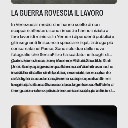
LA GUERRA ROVESCIA IL LAVORO
In Venezuela i medici che hanno scelto di non
scappare all’estero sono rimasti e hanno iniziato a
fare lavori di miniera. In Yemen i dipendenti pubblici e
gli insegnanti finiscono a spacciare il qat, la droga più
consumata nel Paese. Sono solo due delle nove
fotografie che SenzaFiltro ha scattato nei luoghi di
guerra per dimostrare che i conflitti ribaltano le
Cuba, Venezuela, Iran, Yemen, Arabia Saudita, Stati
priorità di sopravvivenza. Il lavoro è l’architrave
Uniti, Kenya, Uganda: qui non raccontiamo cronache
invisibile di un ordine politico e sociale, non solo
esotiche di fallimenti lontani, ma mostriamo quanto
un’attività economica: diventa nitida soprattutto nei
sia fragile la modernità, con le sue promesse di
luoghi di frattura. Questo reportage nasce dall’idea
emancipazione attraverso la competenza. Perché, di
che guerre e crisi penetrino nel tessuto più intimo
fronte alla violenza fisica o economica, la piramide del
delle società per alterarne le molecole professionali –
lavoro rovescia la sua gravità.
e, attraverso esse, il senso stesso della dignità.