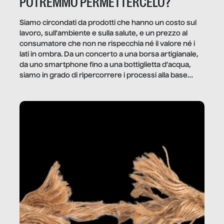
POTREMMO PERMETTERCELO?
Siamo circondati da prodotti che hanno un costo sul
lavoro, sull’ambiente e sulla salute, e un prezzo al
consumatore che non ne rispecchia né il valore né i
lati in ombra. Da un concerto a una borsa artigianale,
da uno smartphone fino a una bottiglietta d’acqua,
siamo in grado di ripercorrere i processi alla base
della produzione di ciò che diamo per scontato?
Questo reportage è un viaggio nel lavoro invisibile
dietro gli oggetti e i servizi che fanno la nostra vita
quotidiana.