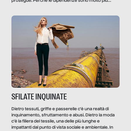
prosegue. Perché le dipendenze sono molto più
diffuse e subdole di quanto saremmo disposti ad
ammettere, e per ogni vittima c’è qualcuno che ne
trae un guadagno. In questo reportage vediamo
quale e come.
SFILATE INQUINATE
Dietro tessuti, griffe e passerelle c’è una realtà di
inquinamento, sfruttamento e abusi. Dietro la moda
c’è la filiera del tessile, una delle più lunghe e
impattanti dal punto di vista sociale e ambientale. In