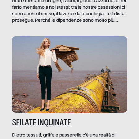
noti e temuti: le droghe, l’alcol, il gioco d’azzardo, e nel
farlo mentiamo a noi stessi; tra le nostre ossessioni ci
sono anche il sesso, il lavoro e la tecnologia – e la lista
prosegue. Perché le dipendenze sono molto più
diffuse e subdole di quanto saremmo disposti ad
ammettere, e per ogni vittima c’è qualcuno che ne
trae un guadagno. In questo reportage vediamo
quale e come.
SFILATE INQUINATE
Dietro tessuti, griffe e passerelle c’è una realtà di