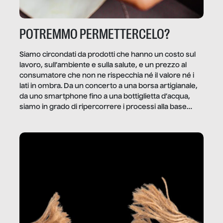
POTREMMO PERMETTERCELO?
Siamo circondati da prodotti che hanno un costo sul
lavoro, sull’ambiente e sulla salute, e un prezzo al
consumatore che non ne rispecchia né il valore né i
lati in ombra. Da un concerto a una borsa artigianale,
da uno smartphone fino a una bottiglietta d’acqua,
siamo in grado di ripercorrere i processi alla base
della produzione di ciò che diamo per scontato?
Questo reportage è un viaggio nel lavoro invisibile
dietro gli oggetti e i servizi che fanno la nostra vita
quotidiana.