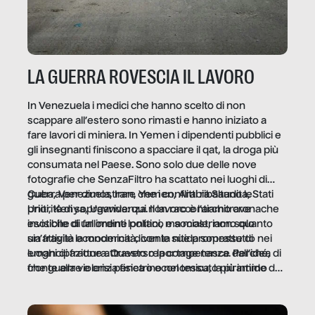
LA GUERRA ROVESCIA IL LAVORO
In Venezuela i medici che hanno scelto di non
scappare all’estero sono rimasti e hanno iniziato a
fare lavori di miniera. In Yemen i dipendenti pubblici e
gli insegnanti finiscono a spacciare il qat, la droga più
consumata nel Paese. Sono solo due delle nove
fotografie che SenzaFiltro ha scattato nei luoghi di
guerra per dimostrare che i conflitti ribaltano le
Cuba, Venezuela, Iran, Yemen, Arabia Saudita, Stati
priorità di sopravvivenza. Il lavoro è l’architrave
Uniti, Kenya, Uganda: qui non raccontiamo cronache
invisibile di un ordine politico e sociale, non solo
esotiche di fallimenti lontani, ma mostriamo quanto
un’attività economica: diventa nitida soprattutto nei
sia fragile la modernità, con le sue promesse di
luoghi di frattura. Questo reportage nasce dall’idea
emancipazione attraverso la competenza. Perché, di
che guerre e crisi penetrino nel tessuto più intimo
fronte alla violenza fisica o economica, la piramide del
delle società per alterarne le molecole professionali –
lavoro rovescia la sua gravità.
e, attraverso esse, il senso stesso della dignità.