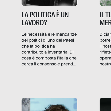
IL 
LA POLITICA È UN
MER
LAVORO?
Dicia
Le necessità e le mancanze
potre
dei politici di uno dei Paesi
il no
che la politica ha
rifle
contribuito a inventarla. Di
opera
cosa è composta l’Italia che
nostr
cerca il consenso e prende
concr
le decisioni?