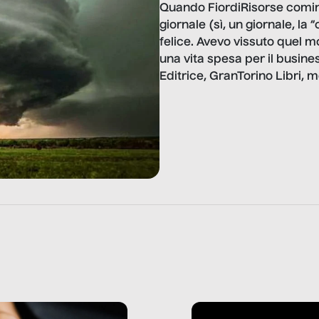
Quando FiordiRisorse cominc
giornale (sì, un giornale, la
felice. Avevo vissuto quel m
una vita spesa per il busin
Editrice, GranTorino Libri, m