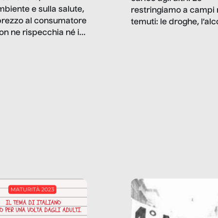
mbiente e sulla salute,
restringiamo a campi 
prezzo al consumatore
temuti: le droghe, l’alcol
on ne rispecchia né il
gioco d’azzardo, e nel 
 né i lati in ombra. Da
mentiamo a noi stessi; 
ncerto a una borsa
nostre ossessioni ci s
ianale, da uno
anche il sesso, il lavor
phone fino a una
tecnologia – e la lista
glietta d’acqua, siamo
prosegue. Perché le
do di ripercorrere i
dipendenze sono molt
ssi alla base della
diffuse e subdole di q
zione di ciò che
saremmo disposti ad
 per scontato?
ammettere, e per ogni
o reportage è un
vittima c’è qualcuno c
o nel lavoro invisibile
trae un guadagno. In 
 gli oggetti e i servizi
reportage vediamo qu
anno la nostra vita
come.
diana.