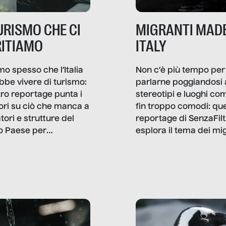
TURISMO CHE CI
MIGRANTI MADE
ITIAMO
ITALY
mo spesso che l’Italia
Non c’è più tempo per
bbe vivere di turismo:
parlarne poggiandosi 
stro reportage punta i
stereotipi e luoghi co
ttori su ciò che manca a
fin troppo comodi: qu
tori e strutture del
reportage di SenzaFilt
o Paese per
esplora il tema dei mi
etizzarlo.
sotto i molteplici profil
cui non arriva mai trac
compreso quello degli
immigrati che – quan
possono – addirittura 
ripensano.