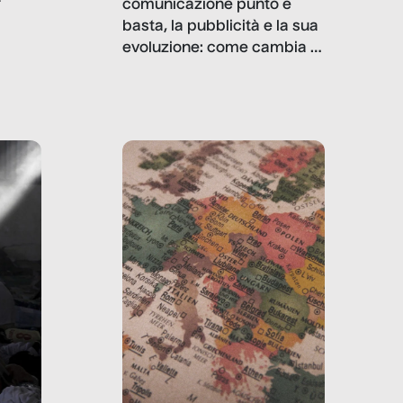
comunicazione punto e
basta, la pubblicità e la sua
, infografiche
evoluzione: come cambia il
filo rosso che dalle aziende
e e
porta ai clienti. Ne usciremo
ro
davvero migliori, sotto
ia,
questo punto di vista?
e,
,
izia,