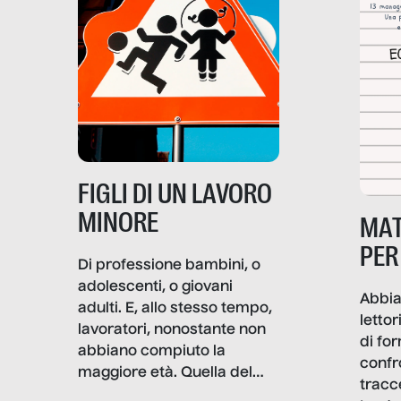
soprattutto nei luoghi di
lavoro rovescia la sua
frattura. Questo reportage
gravità.
nasce dall’idea che guerre
e crisi penetrino nel tessuto
più intimo delle società per
alterarne le molecole
professionali – e, attraverso
esse, il senso stesso della
dignità.
FIGLI DI UN LAVORO
MINORE
MAT
PER
Di professione bambini, o
adolescenti, o giovani
Abbia
adulti. E, allo stesso tempo,
lettor
lavoratori, nonostante non
di fo
abbiano compiuto la
confr
maggiore età. Quella del
tracc
lavoro minorile è una piaga