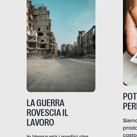
PO
LA GUERRA
PER
ROVESCIA IL
LAVORO
Siamo
prodo
costo 