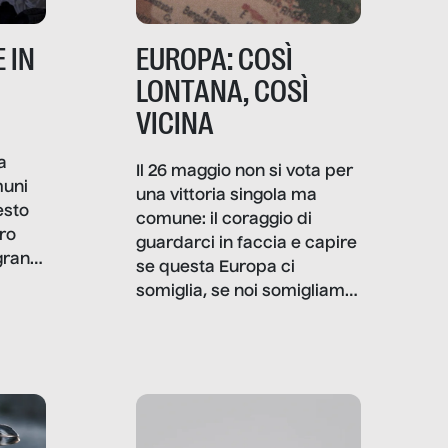
 IN
EUROPA: COSÌ
LONTANA, COSÌ
VICINA
a
Il 26 maggio non si vota per
muni
una vittoria singola ma
esto
comune: il coraggio di
ro
guardarci in faccia e capire
granti
se questa Europa ci
i di
somiglia, se noi somigliamo
cia,
a lei. Per provare a
rispondere, SenzaFiltro ha
do
indagato il mestiere della
ci
politica italiana ed europea,
che lingua parla e che
strumenti usa, come