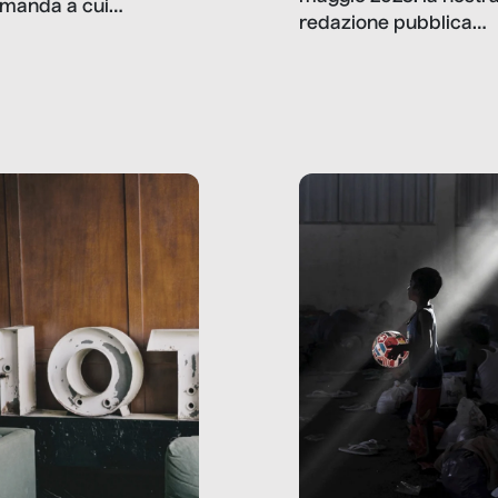
manda a cui
redazione pubblica
amo rispondere è:
dati, storie, interviste
mmo ancora scrivere
che raccontano come
ma, da adulti? Ecco le
stanno davvero le cos
te, nelle loro prove.
dove mancano davve
risorse. Sono la giustiz
la sanità, la ristorazion
la scuola, le fabbriche
la pubblica
amministrazione, l’edil
il sociale.