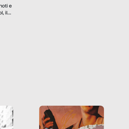
problematiche del settore e
noti e
la malafede dei grandi
, il
marchi.
farlo
tra le
ono
o e la
o più
uanto
he ne
questo
ale e