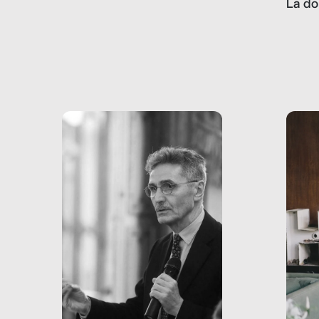
La do
con pesanti effetti
volev
psicologici e sociali, ed è
sapre
più vicina di quanto si pensi:
un te
non esiste solo nel Terzo
rispos
mondo, ma anche in Italia,
dove coinvolge 336.000
minori. […]