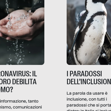
ONAVIRUS: IL
I PARADOSSI
ORO DEBILITA
DELL’INCLUSIO
OMO?
La parola da usare è
inclusione, con tutti i
informazione, tanto
paradossi che si port
mismo, comunicazioni