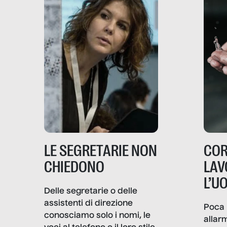
LE SEGRETARIE NON
COR
CHIEDONO
LAV
L’U
Delle segretarie o delle
assistenti di direzione
Poca 
conosciamo solo i nomi, le
allar