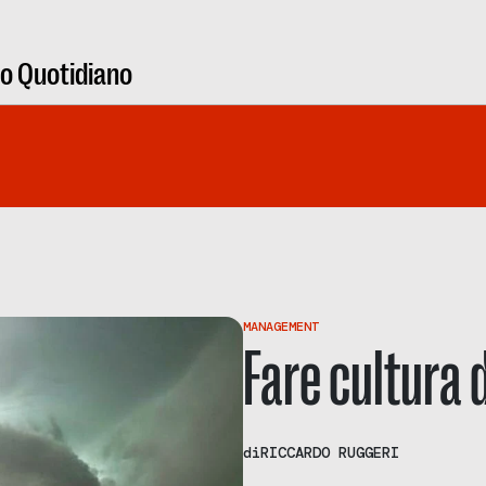
ro Quotidiano
MANAGEMENT
Fare cultura 
di
RICCARDO RUGGERI