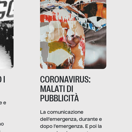
 I
CORONAVIRUS:
MALATI DI
PUBBLICITÀ
e e
i
La comunicazione
dell’emergenza, durante e
mo
dopo l’emergenza. E poi la
a