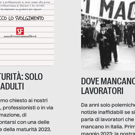
URITÀ: SOLO
DOVE MANCANO
 ADULTI
LAVORATORI
mo chiesto ai nostri
Da anni solo polemich
i, professionisti o in via
notizie inaffidabili se s
rmazione, di
parla di lavoratori che
ontarsi con una delle
mancano in Italia. Pri
e della maturità 2023.
maggio 2023: la nostr