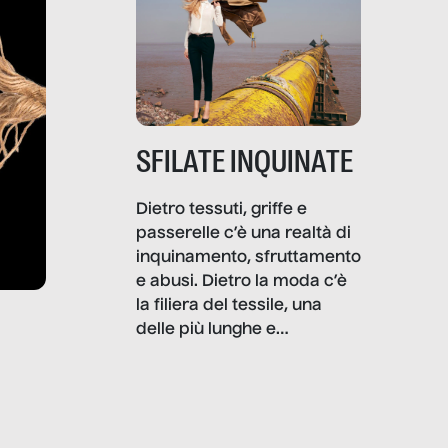
SFILATE INQUINATE
Dietro tessuti, griffe e
passerelle c’è una realtà di
inquinamento, sfruttamento
e abusi. Dietro la moda c’è
la filiera del tessile, una
delle più lunghe e
impattanti dal punto di vista
sociale e ambientale. In
questo reportage mettiamo
in luce le gravi