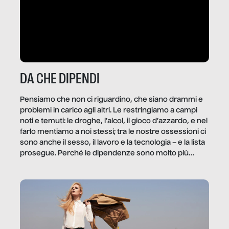
DA CHE DIPENDI
Pensiamo che non ci riguardino, che siano drammi e
problemi in carico agli altri. Le restringiamo a campi
noti e temuti: le droghe, l’alcol, il gioco d’azzardo, e nel
farlo mentiamo a noi stessi; tra le nostre ossessioni ci
sono anche il sesso, il lavoro e la tecnologia – e la lista
prosegue. Perché le dipendenze sono molto più
diffuse e subdole di quanto saremmo disposti ad
ammettere, e per ogni vittima c’è qualcuno che ne
trae un guadagno. In questo reportage vediamo
quale e come.