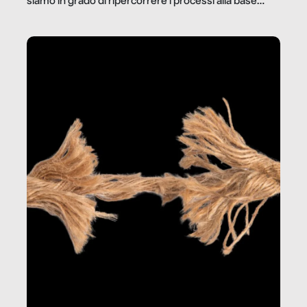
siamo in grado di ripercorrere i processi alla base
della produzione di ciò che diamo per scontato?
Questo reportage è un viaggio nel lavoro invisibile
dietro gli oggetti e i servizi che fanno la nostra vita
quotidiana.