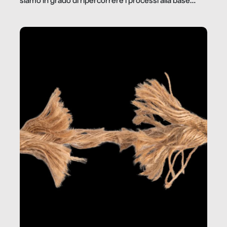
siamo in grado di ripercorrere i processi alla base
della produzione di ciò che diamo per scontato?
Questo reportage è un viaggio nel lavoro invisibile
dietro gli oggetti e i servizi che fanno la nostra vita
quotidiana.