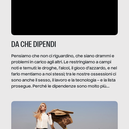
DA CHE DIPENDI
Pensiamo che non ci riguardino, che siano drammi e
problemi in carico agli altri. Le restringiamo a campi
noti e temuti: le droghe, l’alcol, il gioco d’azzardo, e nel
farlo mentiamo a noi stessi; tra le nostre ossessioni ci
sono anche il sesso, il lavoro e la tecnologia – e la lista
prosegue. Perché le dipendenze sono molto più
diffuse e subdole di quanto saremmo disposti ad
ammettere, e per ogni vittima c’è qualcuno che ne
trae un guadagno. In questo reportage vediamo
quale e come.