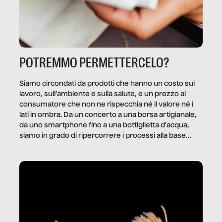
POTREMMO PERMETTERCELO?
Siamo circondati da prodotti che hanno un costo sul
lavoro, sull’ambiente e sulla salute, e un prezzo al
consumatore che non ne rispecchia né il valore né i
lati in ombra. Da un concerto a una borsa artigianale,
da uno smartphone fino a una bottiglietta d’acqua,
siamo in grado di ripercorrere i processi alla base
della produzione di ciò che diamo per scontato?
Questo reportage è un viaggio nel lavoro invisibile
dietro gli oggetti e i servizi che fanno la nostra vita
quotidiana.