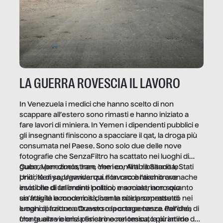
LA GUERRA ROVESCIA IL LAVORO
In Venezuela i medici che hanno scelto di non
scappare all’estero sono rimasti e hanno iniziato a
fare lavori di miniera. In Yemen i dipendenti pubblici e
gli insegnanti finiscono a spacciare il qat, la droga più
consumata nel Paese. Sono solo due delle nove
fotografie che SenzaFiltro ha scattato nei luoghi di
guerra per dimostrare che i conflitti ribaltano le
Cuba, Venezuela, Iran, Yemen, Arabia Saudita, Stati
priorità di sopravvivenza. Il lavoro è l’architrave
Uniti, Kenya, Uganda: qui non raccontiamo cronache
invisibile di un ordine politico e sociale, non solo
esotiche di fallimenti lontani, ma mostriamo quanto
un’attività economica: diventa nitida soprattutto nei
sia fragile la modernità, con le sue promesse di
luoghi di frattura. Questo reportage nasce dall’idea
emancipazione attraverso la competenza. Perché, di
che guerre e crisi penetrino nel tessuto più intimo
fronte alla violenza fisica o economica, la piramide del