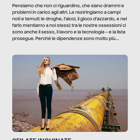
Pensiamo che non ci riguardino, che siano drammi e
problemi in carico agli altri. Le restringiamo a campi
noti e temuti: le droghe, l’alcol, il gioco d’azzardo, e nel
farlo mentiamo a noi stessi; tra le nostre ossessioni ci
sono anche il sesso, il lavoro e la tecnologia – e la lista
prosegue. Perché le dipendenze sono molto più
diffuse e subdole di quanto saremmo disposti ad
ammettere, e per ogni vittima c’è qualcuno che ne
trae un guadagno. In questo reportage vediamo
quale e come.