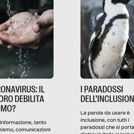
ONAVIRUS: IL
I PARADOSSI
ORO DEBILITA
DELL’INCLUSIO
OMO?
La parola da usare è
inclusione, con tutti i
informazione, tanto
paradossi che si port
mismo, comunicazioni