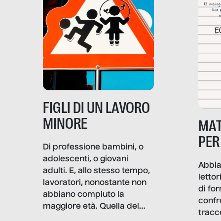
soprattutto nei luoghi di
lavoro rovescia la sua
frattura. Questo reportage
gravità.
nasce dall’idea che guerre
e crisi penetrino nel tessuto
più intimo delle società per
alterarne le molecole
professionali – e, attraverso
esse, il senso stesso della
dignità.
FIGLI DI UN LAVORO
MINORE
MAT
PER
Di professione bambini, o
adolescenti, o giovani
Abbia
adulti. E, allo stesso tempo,
lettor
lavoratori, nonostante non
di fo
abbiano compiuto la
confr
maggiore età. Quella del
tracc
lavoro minorile è una piaga