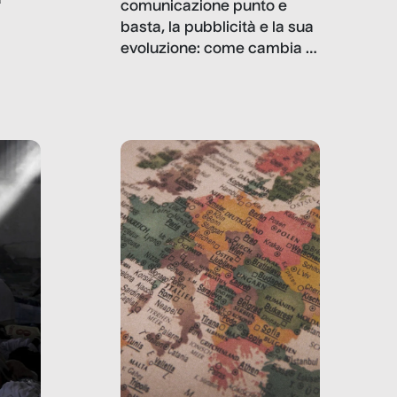
comunicazione punto e
basta, la pubblicità e la sua
, infografiche
evoluzione: come cambia il
filo rosso che dalle aziende
e e
porta ai clienti. Ne usciremo
ro
davvero migliori, sotto
ia,
questo punto di vista?
e,
,
izia,