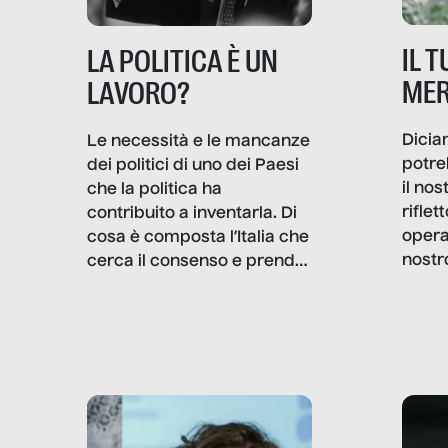
IL 
LA POLITICA È UN
MER
LAVORO?
Dicia
Le necessità e le mancanze
potre
dei politici di uno dei Paesi
il no
che la politica ha
rifle
contribuito a inventarla. Di
opera
cosa è composta l’Italia che
nostr
cerca il consenso e prende
concr
le decisioni?