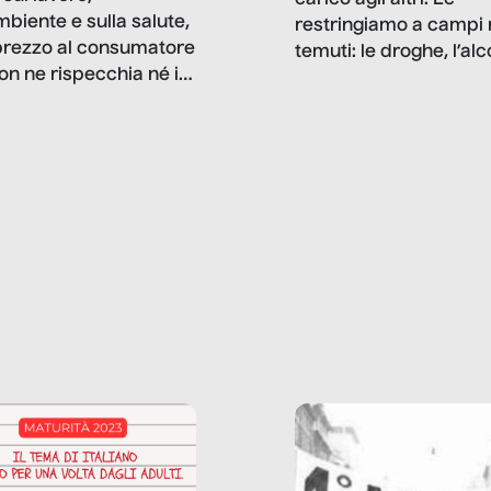
mbiente e sulla salute,
restringiamo a campi 
prezzo al consumatore
temuti: le droghe, l’alcol
on ne rispecchia né il
gioco d’azzardo, e nel 
 né i lati in ombra. Da
mentiamo a noi stessi; 
ncerto a una borsa
nostre ossessioni ci s
ianale, da uno
anche il sesso, il lavor
phone fino a una
tecnologia – e la lista
glietta d’acqua, siamo
prosegue. Perché le
do di ripercorrere i
dipendenze sono molt
ssi alla base della
diffuse e subdole di q
zione di ciò che
saremmo disposti ad
 per scontato?
ammettere, e per ogni
o reportage è un
vittima c’è qualcuno c
o nel lavoro invisibile
trae un guadagno. In 
 gli oggetti e i servizi
reportage vediamo qu
anno la nostra vita
come.
diana.