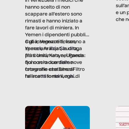
In Venezuela i medici che
sull’a
hanno scelto di non
e un 
scappare all’estero sono
che n
rimasti e hanno iniziato a
valore
fare lavori di miniera. In
un co
Yemen i dipendenti pubblici
artig
e gli insegnanti finiscono a
Cuba, Venezuela, Iran,
smart
spacciare il qat, la droga
Yemen, Arabia Saudita,
botti
più consumata nel Paese.
Stati Uniti, Kenya, Uganda:
in gra
Sono solo due delle nove
qui non raccontiamo
proce
fotografie che SenzaFiltro
cronache esotiche di
produ
ha scattato nei luoghi di
fallimenti lontani, ma
diamo
guerra per dimostrare che i
mostriamo quanto sia
Quest
conflitti ribaltano le priorità
fragile la modernità, con le
viaggi
di sopravvivenza. Il lavoro è
sue promesse di
dietro
l’architrave invisibile di un
emancipazione attraverso
che f
ordine politico e sociale,
la competenza. Perché, di
quoti
non solo un’attività
fronte alla violenza fisica o
economica: diventa nitida
economica, la piramide del