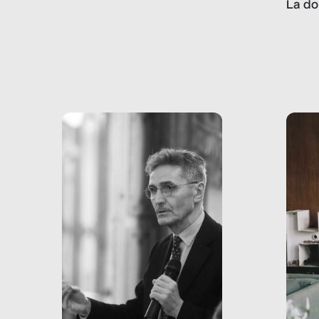
La do
con pesanti effetti
volev
psicologici e sociali, ed è
sapre
più vicina di quanto si pensi:
un te
non esiste solo nel Terzo
rispos
mondo, ma anche in Italia,
dove coinvolge 336.000
minori. […]