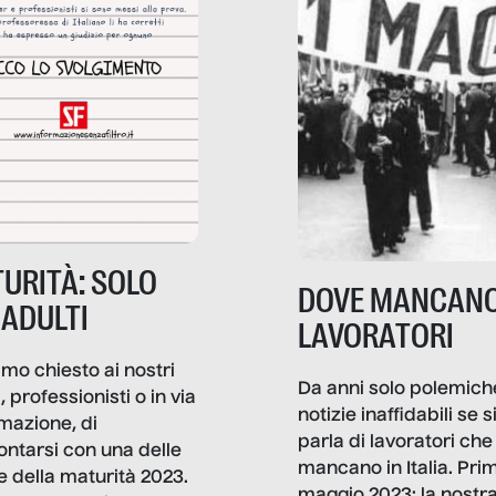
URITÀ: SOLO
DOVE MANCANO
 ADULTI
LAVORATORI
mo chiesto ai nostri
Da anni solo polemich
i, professionisti o in via
notizie inaffidabili se s
rmazione, di
parla di lavoratori che
ontarsi con una delle
mancano in Italia. Pri
e della maturità 2023.
maggio 2023: la nostr