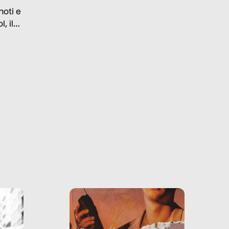
problematiche del settore e
noti e
la malafede dei grandi
, il
marchi.
farlo
tra le
ono
o e la
o più
uanto
he ne
questo
ale e