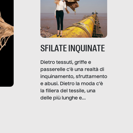
SFILATE INQUINATE
Dietro tessuti, griffe e
passerelle c’è una realtà di
inquinamento, sfruttamento
e abusi. Dietro la moda c’è
la filiera del tessile, una
delle più lunghe e
impattanti dal punto di vista
sociale e ambientale. In
questo reportage mettiamo
in luce le gravi