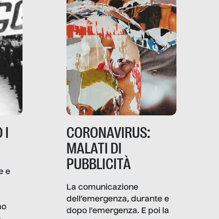
 I
CORONAVIRUS:
MALATI DI
PUBBLICITÀ
e e
i
La comunicazione
dell’emergenza, durante e
mo
dopo l’emergenza. E poi la
a