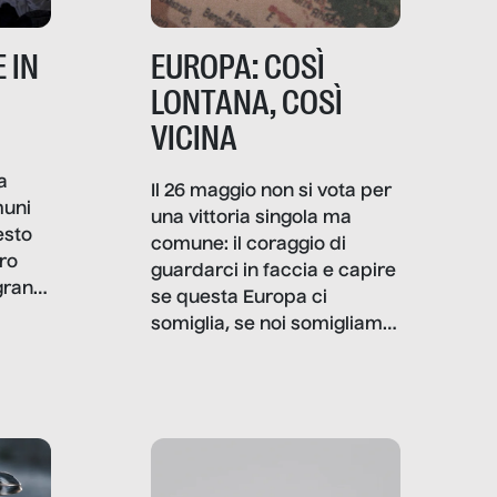
 IN
EUROPA: COSÌ
LONTANA, COSÌ
VICINA
a
Il 26 maggio non si vota per
muni
una vittoria singola ma
esto
comune: il coraggio di
ro
guardarci in faccia e capire
granti
se questa Europa ci
i di
somiglia, se noi somigliamo
cia,
a lei. Per provare a
rispondere, SenzaFiltro ha
do
indagato il mestiere della
ci
politica italiana ed europea,
che lingua parla e che
strumenti usa, come