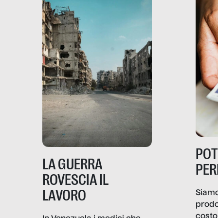
PO
LA GUERRA
PER
ROVESCIA IL
LAVORO
Siamo
prodo
costo 