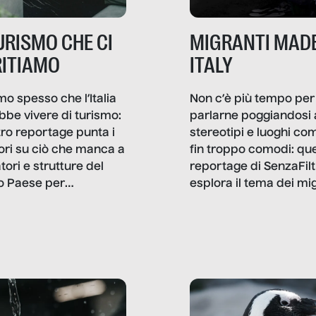
TURISMO CHE CI
MIGRANTI MADE
ITIAMO
ITALY
mo spesso che l’Italia
Non c’è più tempo per
bbe vivere di turismo:
parlarne poggiandosi 
stro reportage punta i
stereotipi e luoghi co
ttori su ciò che manca a
fin troppo comodi: qu
tori e strutture del
reportage di SenzaFilt
o Paese per
esplora il tema dei mi
etizzarlo.
sotto i molteplici profil
cui non arriva mai trac
compreso quello degli
immigrati che – quan
possono – addirittura 
ripensano.