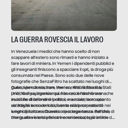
LA GUERRA ROVESCIA IL LAVORO
In Venezuela i medici che hanno scelto di non
scappare all’estero sono rimasti e hanno iniziato a
fare lavori di miniera. In Yemen i dipendenti pubblici e
gli insegnanti finiscono a spacciare il qat, la droga più
consumata nel Paese. Sono solo due delle nove
fotografie che SenzaFiltro ha scattato nei luoghi di
guerra per dimostrare che i conflitti ribaltano le
Cuba, Venezuela, Iran, Yemen, Arabia Saudita, Stati
priorità di sopravvivenza. Il lavoro è l’architrave
Uniti, Kenya, Uganda: qui non raccontiamo cronache
invisibile di un ordine politico e sociale, non solo
esotiche di fallimenti lontani, ma mostriamo quanto
un’attività economica: diventa nitida soprattutto nei
sia fragile la modernità, con le sue promesse di
luoghi di frattura. Questo reportage nasce dall’idea
emancipazione attraverso la competenza. Perché, di
che guerre e crisi penetrino nel tessuto più intimo
fronte alla violenza fisica o economica, la piramide del
delle società per alterarne le molecole professionali –
lavoro rovescia la sua gravità.