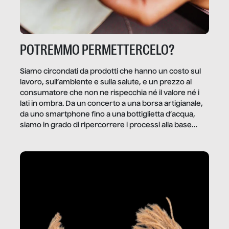
POTREMMO PERMETTERCELO?
Siamo circondati da prodotti che hanno un costo sul
lavoro, sull’ambiente e sulla salute, e un prezzo al
consumatore che non ne rispecchia né il valore né i
lati in ombra. Da un concerto a una borsa artigianale,
da uno smartphone fino a una bottiglietta d’acqua,
siamo in grado di ripercorrere i processi alla base
della produzione di ciò che diamo per scontato?
Questo reportage è un viaggio nel lavoro invisibile
dietro gli oggetti e i servizi che fanno la nostra vita
quotidiana.