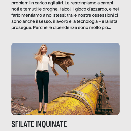
problemi in carico agli altri. Le restringiamo a campi
noti e temuti: le droghe, l’alcol, il gioco d’azzardo, e nel
farlo mentiamo a noi stessi; tra le nostre ossessioni ci
sono anche il sesso, il lavoro e la tecnologia – e la lista
prosegue. Perché le dipendenze sono molto più
diffuse e subdole di quanto saremmo disposti ad
ammettere, e per ogni vittima c’è qualcuno che ne
trae un guadagno. In questo reportage vediamo
quale e come.
SFILATE INQUINATE