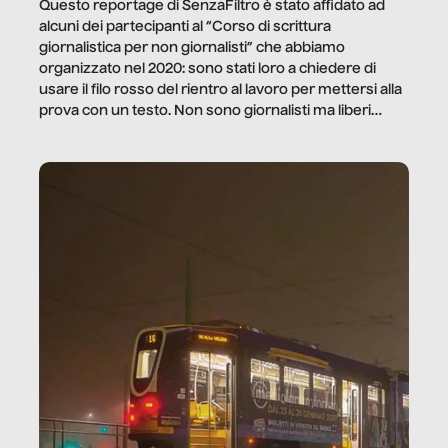
Questo reportage di SenzaFiltro è stato affidato ad
alcuni dei partecipanti al “Corso di scrittura
giornalistica per non giornalisti” che abbiamo
organizzato nel 2020: sono stati loro a chiedere di
usare il filo rosso del rientro al lavoro per mettersi alla
prova con un testo. Non sono giornalisti ma liberi
professionisti e persone d’azienda che ci […]