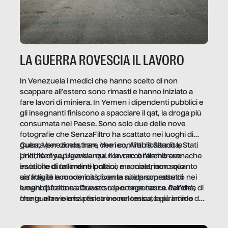
LA GUERRA ROVESCIA IL LAVORO
In Venezuela i medici che hanno scelto di non
scappare all’estero sono rimasti e hanno iniziato a
fare lavori di miniera. In Yemen i dipendenti pubblici e
gli insegnanti finiscono a spacciare il qat, la droga più
consumata nel Paese. Sono solo due delle nove
fotografie che SenzaFiltro ha scattato nei luoghi di
guerra per dimostrare che i conflitti ribaltano le
Cuba, Venezuela, Iran, Yemen, Arabia Saudita, Stati
priorità di sopravvivenza. Il lavoro è l’architrave
Uniti, Kenya, Uganda: qui non raccontiamo cronache
invisibile di un ordine politico e sociale, non solo
esotiche di fallimenti lontani, ma mostriamo quanto
un’attività economica: diventa nitida soprattutto nei
sia fragile la modernità, con le sue promesse di
luoghi di frattura. Questo reportage nasce dall’idea
emancipazione attraverso la competenza. Perché, di
che guerre e crisi penetrino nel tessuto più intimo
fronte alla violenza fisica o economica, la piramide del
delle società per alterarne le molecole professionali –
lavoro rovescia la sua gravità.
e, attraverso esse, il senso stesso della dignità.