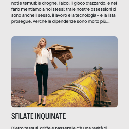
noti e temuti: le droghe, l’alcol, il gioco d’azzardo, e nel
farlo mentiamo a noi stessi; tra le nostre ossessioni ci
sono anche il sesso, il lavoro e la tecnologia – e la lista
prosegue. Perché le dipendenze sono molto più
diffuse e subdole di quanto saremmo disposti ad
ammettere, e per ogni vittima c’è qualcuno che ne
trae un guadagno. In questo reportage vediamo
quale e come.
SFILATE INQUINATE
Dietro tessuti, griffe e passerelle c’è una realtà di