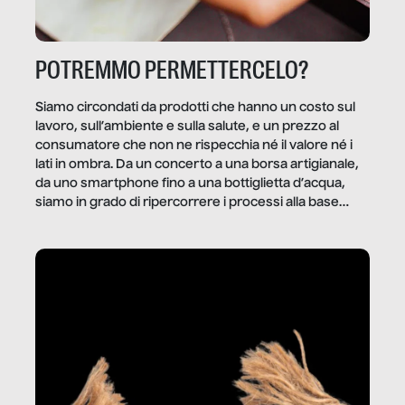
POTREMMO PERMETTERCELO?
Siamo circondati da prodotti che hanno un costo sul
lavoro, sull’ambiente e sulla salute, e un prezzo al
consumatore che non ne rispecchia né il valore né i
lati in ombra. Da un concerto a una borsa artigianale,
da uno smartphone fino a una bottiglietta d’acqua,
siamo in grado di ripercorrere i processi alla base
della produzione di ciò che diamo per scontato?
Questo reportage è un viaggio nel lavoro invisibile
dietro gli oggetti e i servizi che fanno la nostra vita
quotidiana.