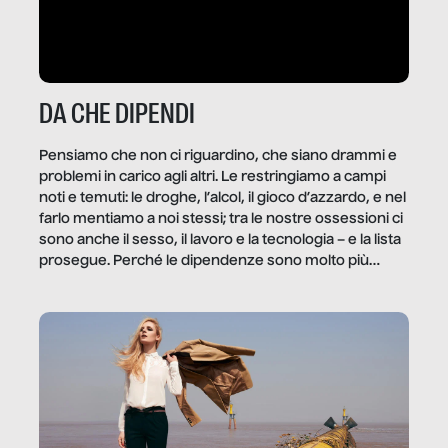
DA CHE DIPENDI
Pensiamo che non ci riguardino, che siano drammi e
problemi in carico agli altri. Le restringiamo a campi
noti e temuti: le droghe, l’alcol, il gioco d’azzardo, e nel
farlo mentiamo a noi stessi; tra le nostre ossessioni ci
sono anche il sesso, il lavoro e la tecnologia – e la lista
prosegue. Perché le dipendenze sono molto più
diffuse e subdole di quanto saremmo disposti ad
ammettere, e per ogni vittima c’è qualcuno che ne
trae un guadagno. In questo reportage vediamo
quale e come.