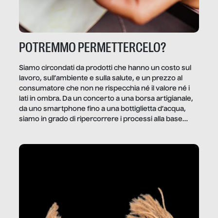
POTREMMO PERMETTERCELO?
Siamo circondati da prodotti che hanno un costo sul
lavoro, sull’ambiente e sulla salute, e un prezzo al
consumatore che non ne rispecchia né il valore né i
lati in ombra. Da un concerto a una borsa artigianale,
da uno smartphone fino a una bottiglietta d’acqua,
siamo in grado di ripercorrere i processi alla base
della produzione di ciò che diamo per scontato?
Questo reportage è un viaggio nel lavoro invisibile
dietro gli oggetti e i servizi che fanno la nostra vita
quotidiana.