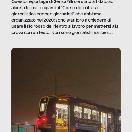
Questo reportage di SenzaFiltro è stato affidato ad
alcuni dei partecipanti al “Corso di scrittura
giornalistica per non giornalisti” che abbiamo
organizzato nel 2020: sono stati loro a chiedere di
usare il filo rosso del rientro al lavoro per mettersi alla
prova con un testo. Non sono giornalisti ma liberi
professionisti e persone d’azienda che ci […]