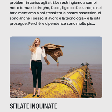
problemi in carico agli altri. Le restringiamo a campi
noti e temuti: le droghe, l’alcol, il gioco d’azzardo, e nel
farlo mentiamo a noi stessi; tra le nostre ossessioni ci
sono anche il sesso, il lavoro e la tecnologia – e la lista
prosegue. Perché le dipendenze sono molto più
diffuse e subdole di quanto saremmo disposti ad
ammettere, e per ogni vittima c’è qualcuno che ne
trae un guadagno. In questo reportage vediamo
quale e come.
SFILATE INQUINATE