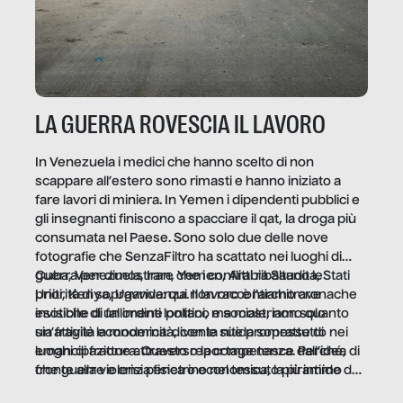
LA GUERRA ROVESCIA IL LAVORO
In Venezuela i medici che hanno scelto di non
scappare all’estero sono rimasti e hanno iniziato a
fare lavori di miniera. In Yemen i dipendenti pubblici e
gli insegnanti finiscono a spacciare il qat, la droga più
consumata nel Paese. Sono solo due delle nove
fotografie che SenzaFiltro ha scattato nei luoghi di
guerra per dimostrare che i conflitti ribaltano le
Cuba, Venezuela, Iran, Yemen, Arabia Saudita, Stati
priorità di sopravvivenza. Il lavoro è l’architrave
Uniti, Kenya, Uganda: qui non raccontiamo cronache
invisibile di un ordine politico e sociale, non solo
esotiche di fallimenti lontani, ma mostriamo quanto
un’attività economica: diventa nitida soprattutto nei
sia fragile la modernità, con le sue promesse di
luoghi di frattura. Questo reportage nasce dall’idea
emancipazione attraverso la competenza. Perché, di
che guerre e crisi penetrino nel tessuto più intimo
fronte alla violenza fisica o economica, la piramide del
delle società per alterarne le molecole professionali –
lavoro rovescia la sua gravità.