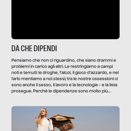
DA CHE DIPENDI
Pensiamo che non ci riguardino, che siano drammi e
problemi in carico agli altri. Le restringiamo a campi
noti e temuti: le droghe, l’alcol, il gioco d’azzardo, e nel
farlo mentiamo a noi stessi; tra le nostre ossessioni ci
sono anche il sesso, il lavoro e la tecnologia – e la lista
prosegue. Perché le dipendenze sono molto più
diffuse e subdole di quanto saremmo disposti ad
ammettere, e per ogni vittima c’è qualcuno che ne
trae un guadagno. In questo reportage vediamo
quale e come.