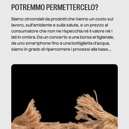
POTREMMO PERMETTERCELO?
Siamo circondati da prodotti che hanno un costo sul
lavoro, sull’ambiente e sulla salute, e un prezzo al
consumatore che non ne rispecchia né il valore né i
lati in ombra. Da un concerto a una borsa artigianale,
da uno smartphone fino a una bottiglietta d’acqua,
siamo in grado di ripercorrere i processi alla base
della produzione di ciò che diamo per scontato?
Questo reportage è un viaggio nel lavoro invisibile
dietro gli oggetti e i servizi che fanno la nostra vita
quotidiana.