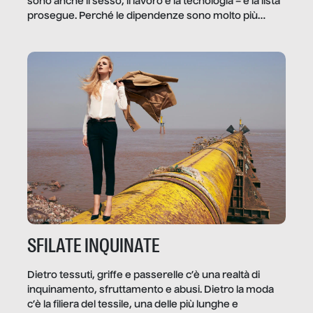
sono anche il sesso, il lavoro e la tecnologia – e la lista
prosegue. Perché le dipendenze sono molto più
diffuse e subdole di quanto saremmo disposti ad
ammettere, e per ogni vittima c’è qualcuno che ne
trae un guadagno. In questo reportage vediamo
quale e come.
SFILATE INQUINATE
Dietro tessuti, griffe e passerelle c’è una realtà di
inquinamento, sfruttamento e abusi. Dietro la moda
c’è la filiera del tessile, una delle più lunghe e