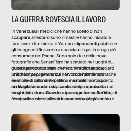
LA GUERRA ROVESCIA IL LAVORO
In Venezuela i medici che hanno scelto di non
scappare all’estero sono rimasti e hanno iniziato a
fare lavori di miniera. In Yemen i dipendenti pubblici e
gli insegnanti finiscono a spacciare il qat, la droga più
consumata nel Paese. Sono solo due delle nove
fotografie che SenzaFiltro ha scattato nei luoghi di
guerra per dimostrare che i conflitti ribaltano le
Cuba, Venezuela, Iran, Yemen, Arabia Saudita, Stati
priorità di sopravvivenza. Il lavoro è l’architrave
Uniti, Kenya, Uganda: qui non raccontiamo cronache
invisibile di un ordine politico e sociale, non solo
esotiche di fallimenti lontani, ma mostriamo quanto
un’attività economica: diventa nitida soprattutto nei
sia fragile la modernità, con le sue promesse di
luoghi di frattura. Questo reportage nasce dall’idea
emancipazione attraverso la competenza. Perché, di
che guerre e crisi penetrino nel tessuto più intimo
fronte alla violenza fisica o economica, la piramide del
delle società per alterarne le molecole professionali –
lavoro rovescia la sua gravità.
e, attraverso esse, il senso stesso della dignità.