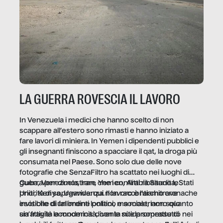
LA GUERRA ROVESCIA IL LAVORO
In Venezuela i medici che hanno scelto di non
scappare all’estero sono rimasti e hanno iniziato a
fare lavori di miniera. In Yemen i dipendenti pubblici e
gli insegnanti finiscono a spacciare il qat, la droga più
consumata nel Paese. Sono solo due delle nove
fotografie che SenzaFiltro ha scattato nei luoghi di
guerra per dimostrare che i conflitti ribaltano le
Cuba, Venezuela, Iran, Yemen, Arabia Saudita, Stati
priorità di sopravvivenza. Il lavoro è l’architrave
Uniti, Kenya, Uganda: qui non raccontiamo cronache
invisibile di un ordine politico e sociale, non solo
esotiche di fallimenti lontani, ma mostriamo quanto
un’attività economica: diventa nitida soprattutto nei
sia fragile la modernità, con le sue promesse di