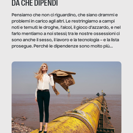
DA CHE DIPENDI
Pensiamo che non ci riguardino, che siano drammi e
problemi in carico agli altri. Le restringiamo a campi
noti e temuti: le droghe, l’alcol, il gioco d’azzardo, e nel
farlo mentiamo a noi stessi; tra le nostre ossessioni ci
sono anche il sesso, il lavoro e la tecnologia – e la lista
prosegue. Perché le dipendenze sono molto più
diffuse e subdole di quanto saremmo disposti ad
ammettere, e per ogni vittima c’è qualcuno che ne
trae un guadagno. In questo reportage vediamo
quale e come.