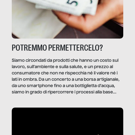
POTREMMO PERMETTERCELO?
Siamo circondati da prodotti che hanno un costo sul
lavoro, sull’ambiente e sulla salute, e un prezzo al
consumatore che non ne rispecchia né il valore né i
lati in ombra. Da un concerto a una borsa artigianale,
da uno smartphone fino a una bottiglietta d’acqua,
siamo in grado di ripercorrere i processi alla base
della produzione di ciò che diamo per scontato?
Questo reportage è un viaggio nel lavoro invisibile
dietro gli oggetti e i servizi che fanno la nostra vita
quotidiana.