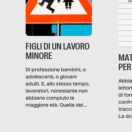
e crisi penetrino nel tessuto
più intimo delle società per
alterarne le molecole
professionali – e, attraverso
esse, il senso stesso della
dignità.
FIGLI DI UN LAVORO
MINORE
MAT
PER
Di professione bambini, o
adolescenti, o giovani
Abbia
adulti. E, allo stesso tempo,
lettor
lavoratori, nonostante non
di fo
abbiano compiuto la
confr
maggiore età. Quella del
tracc
lavoro minorile è una piaga
La do
con pesanti effetti
volev
psicologici e sociali, ed è
sapre