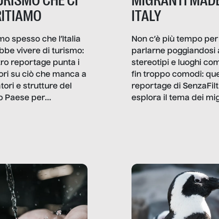
TURISMO CHE CI
MIGRANTI MADE
ITIAMO
ITALY
mo spesso che l’Italia
Non c’è più tempo per
bbe vivere di turismo:
parlarne poggiandosi 
stro reportage punta i
stereotipi e luoghi co
ttori su ciò che manca a
fin troppo comodi: qu
tori e strutture del
reportage di SenzaFilt
o Paese per
esplora il tema dei mi
etizzarlo.
sotto i molteplici profil
cui non arriva mai trac
compreso quello degli
immigrati che – quan
possono – addirittura 
ripensano.