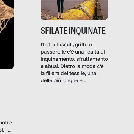
SFILATE INQUINATE
Dietro tessuti, griffe e
passerelle c’è una realtà di
inquinamento, sfruttamento
e abusi. Dietro la moda c’è
la filiera del tessile, una
delle più lunghe e
impattanti dal punto di vista
sociale e ambientale. In
questo reportage mettiamo
in luce le gravi
problematiche del settore e
noti e
la malafede dei grandi
, il
marchi.