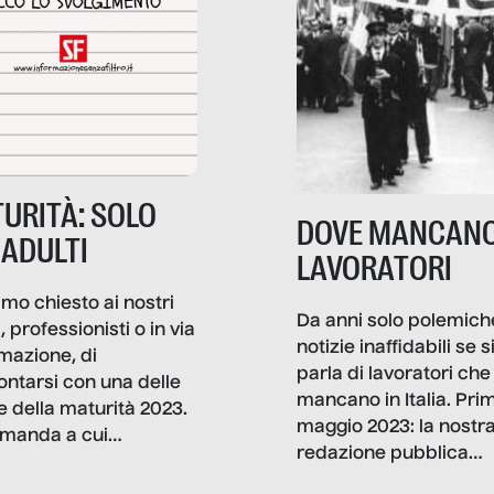
URITÀ: SOLO
DOVE MANCANO
 ADULTI
LAVORATORI
mo chiesto ai nostri
Da anni solo polemich
i, professionisti o in via
notizie inaffidabili se s
rmazione, di
parla di lavoratori che
ontarsi con una delle
mancano in Italia. Pri
e della maturità 2023.
maggio 2023: la nostr
manda a cui
redazione pubblica
amo rispondere è:
dati, storie, interviste
mmo ancora scrivere