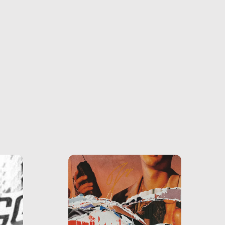
farlo
tra le
ono
o e la
o più
uanto
he ne
questo
ale e