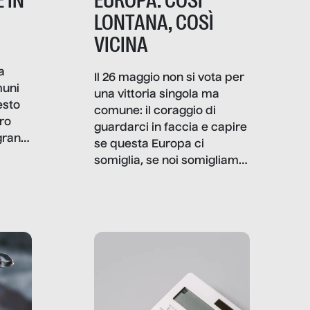
 IN
EUROPA: COSÌ
LONTANA, COSÌ
VICINA
a
Il 26 maggio non si vota per
muni
una vittoria singola ma
esto
comune: il coraggio di
ro
guardarci in faccia e capire
granti
se questa Europa ci
i di
somiglia, se noi somigliamo
cia,
a lei. Per provare a
rispondere, SenzaFiltro ha
do
indagato il mestiere della
ci
politica italiana ed europea,
che lingua parla e che
strumenti usa, come
comunica, quanto vale […]