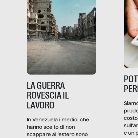
PO
LA GUERRA
PER
ROVESCIA IL
LAVORO
Siamo
prodo
costo 
In Venezuela i medici che
sull’a
hanno scelto di non
e un 
scappare all’estero sono