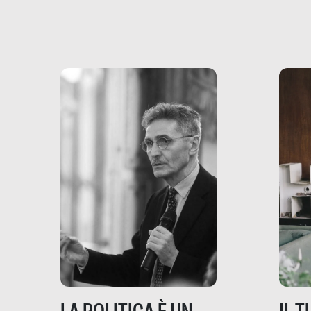
più vicina di quanto si pensi:
un te
non esiste solo nel Terzo
rispos
mondo, ma anche in Italia,
dove coinvolge 336.000
minori. […]