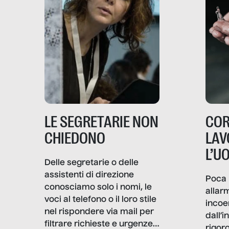
LE SEGRETARIE NON
COR
CHIEDONO
LAV
L’U
Delle segretarie o delle
assistenti di direzione
Poca 
conosciamo solo i nomi, le
allar
voci al telefono o il loro stile
incoe
nel rispondere via mail per
dall’i
filtrare richieste e urgenze. I
rigor