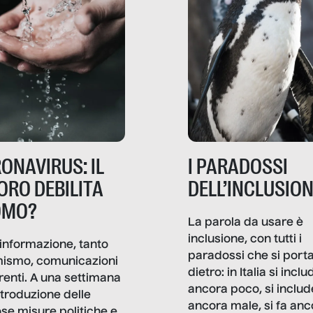
ONAVIRUS: IL
I PARADOSSI
ORO DEBILITA
DELL’INCLUSIO
OMO?
La parola da usare è
inclusione, con tutti i
informazione, tanto
paradossi che si port
mismo, comunicazioni
dietro: in Italia si inclu
renti. A una settimana
ancora poco, si includ
ntroduzione delle
ancora male, si fa anc
ose misure politiche e