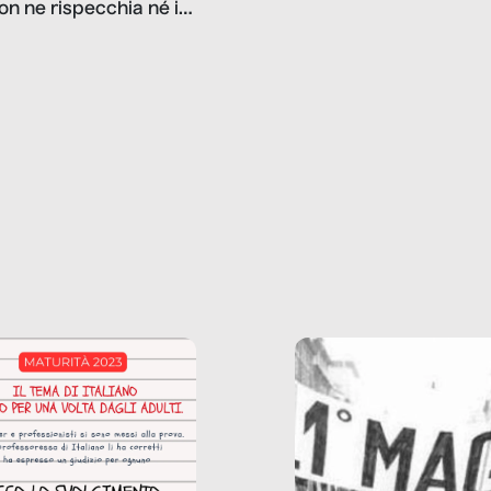
on ne rispecchia né il
gioco d’azzardo, e nel 
 né i lati in ombra. Da
mentiamo a noi stessi; 
ncerto a una borsa
nostre ossessioni ci s
ianale, da uno
anche il sesso, il lavor
phone fino a una
tecnologia – e la lista
glietta d’acqua, siamo
prosegue. Perché le
do di ripercorrere i
dipendenze sono molt
ssi alla base della
diffuse e subdole di q
zione di ciò che
saremmo disposti ad
 per scontato?
ammettere, e per ogni
o reportage è un
vittima c’è qualcuno c
o nel lavoro invisibile
trae un guadagno. In 
 gli oggetti e i servizi
reportage vediamo qu
anno la nostra vita
come.
diana.