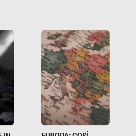
filo rosso che dalle aziende
e e
porta ai clienti. Ne usciremo
ro
davvero migliori, sotto
ia,
questo punto di vista?
e,
,
izia,