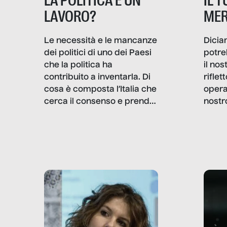
IL 
LA POLITICA È UN
MER
LAVORO?
Dicia
Le necessità e le mancanze
potre
dei politici di uno dei Paesi
il no
che la politica ha
rifle
contribuito a inventarla. Di
opera
cosa è composta l’Italia che
nostr
cerca il consenso e prende
concr
le decisioni?