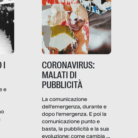
 I
CORONAVIRUS:
MALATI DI
PUBBLICITÀ
e e
i
La comunicazione
dell’emergenza, durante e
mo
dopo l’emergenza. E poi la
a
comunicazione punto e
basta, la pubblicità e la sua
, infografiche
evoluzione: come cambia il