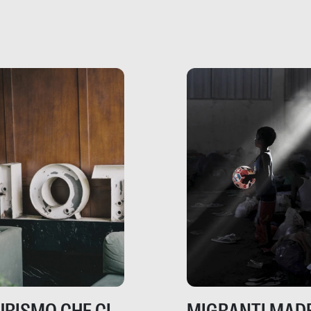
che raccontano come
ma, da adulti? Ecco le
stanno davvero le cos
te, nelle loro prove.
dove mancano davve
risorse. Sono la giustiz
la sanità, la ristorazion
la scuola, le fabbriche
la pubblica
amministrazione, l’edil
il sociale.